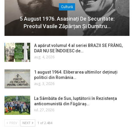
Cultură
5 August 1976. Asasinați De Securitate:
Preotul Vasile Zăpârțan Și Dumitru…
A apărut volumul 4 al seriei BRAZII SE FRÂNG,
DAR NU SE ÎNDOIESC de…
aug. 4, 2026
1 august 1964. Eliberarea ultimilor deținuți
politici din România…
aug. 3, 2026
La Sâmbăta de Sus, luptătorii în Rezistența
anticomunistă din Făgăraș…
iul. 27, 2026
PREV
NEXT
1 of 2.484