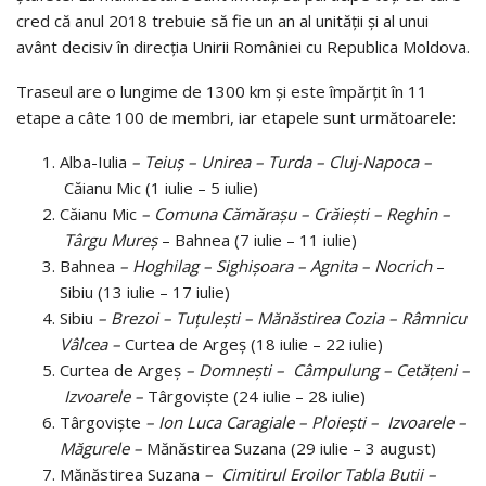
cred că anul 2018 trebuie să fie un an al unității și al unui
avânt decisiv în direcția Unirii României cu Republica Moldova.
Traseul are o lungime de 1300 km și este împărțit în 11
etape a câte 100 de membri, iar etapele sunt următoarele:
Alba-Iulia
– Teiuș – Unirea – Turda – Cluj-Napoca –
Căianu Mic (1 iulie – 5 iulie)
Căianu Mic
– Comuna Cămărașu – Crăieşti – Reghin –
Târgu Mureș
– Bahnea (7 iulie – 11 iulie)
Bahnea
– Hoghilag – Sighișoara – Agnita – Nocrich
–
Sibiu (13 iulie – 17 iulie)
Sibiu
– Brezoi – Tuțulești – Mănăstirea Cozia – Râmnicu
Vâlcea –
Curtea de Argeș (18 iulie – 22 iulie)
Curtea de Argeș
– Domnești – Câmpulung – Cetățeni –
Izvoarele –
Târgoviște (24 iulie – 28 iulie)
Târgoviște
– Ion Luca Caragiale – Ploiești – Izvoarele –
Măgurele –
Mănăstirea Suzana (29 iulie – 3 august)
Mănăstirea Suzana
– Cimitirul Eroilor Tabla Butii –