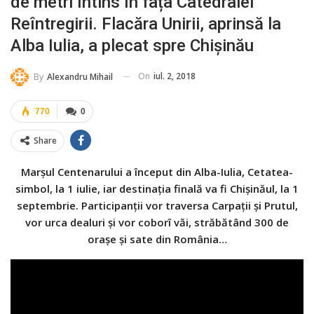
de metri întins în fața Catedralei
Reîntregirii. Flacăra Unirii, aprinsă la
Alba Iulia, a plecat spre Chișinău
On
iul. 2, 2018
By
Alexandru Mihail
770
0
Share
Marșul Centenarului a început din Alba-Iulia, Cetatea-
simbol, la 1 iulie, iar destinația finală va fi Chișinăul, la 1
septembrie. Participanții vor traversa Carpații și Prutul,
vor urca dealuri și vor coborî văi, străbătând 300 de
orașe și sate din România…