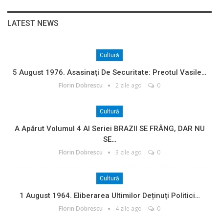
LATEST NEWS
Cultură
5 August 1976. Asasinați De Securitate: Preotul Vasile…
Florin Dobrescu
2 zile ago
0
Cultură
A Apărut Volumul 4 Al Seriei BRAZII SE FRÂNG, DAR NU
SE…
Florin Dobrescu
3 zile ago
0
Cultură
1 August 1964. Eliberarea Ultimilor Deținuți Politici…
Florin Dobrescu
4 zile ago
0