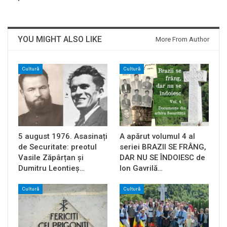
YOU MIGHT ALSO LIKE
More From Author
Cultură
Cultură
5 august 1976. Asasinați
A apărut volumul 4 al
de Securitate: preotul
seriei BRAZII SE FRÂNG,
Vasile Zăpârțan și
DAR NU SE ÎNDOIESC de
Dumitru Leontieș…
Ion Gavrilă…
Cultură
Cultură