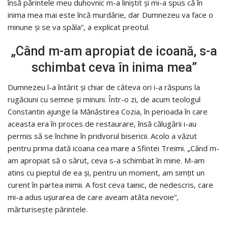
însă părintele meu duhovnic m-a liniștit și mi-a spus că în
inima mea mai este încă murdărie, dar Dumnezeu va face o
minune și se va spăla”, a explicat preotul.
„Când m-am apropiat de icoană, s-a
schimbat ceva în inima mea”
Dumnezeu l-a întărit și chiar de câteva ori i-a răspuns la
rugăciuni cu semne și minuni. Într-o zi, de acum teologul
Constantin ajunge la Mănăstirea Cozia, în perioada în care
aceasta era în proces de restaurare, însă călugării i-au
permis să se închine în pridvorul bisericii. Acolo a văzut
pentru prima dată icoana cea mare a Sfintei Treimi. „Când m-
am apropiat să o sărut, ceva s-a schimbat în mine. M-am
atins cu pieptul de ea și, pentru un moment, am simțit un
curent în partea inimii. A fost ceva tainic, de nedescris, care
mi-a adus ușurarea de care aveam atâta nevoie”,
mărturiseşte părintele.