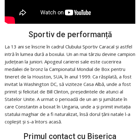
Sportiv de performanță
La 13 ani se înscrie în cadrul Clubului Sportiv Caracal și astfel
intră în lumea dură a boxului. Un an mai târziu devine campion
județean la juniori. Apogeul carierei sale este cucerirea
medaliei de bronz la Campionatul Mondial de Box pentru
tineret de la Houston, SUA, în anul 1999. Ca răsplată, a fost
invitat la Wash­ing­ton DC, să viziteze Casa Albă, unde a fost
primit și felicitat de Bill Clinton, președintele de atunci al
Statelor Unite. A urmat o perioadă de un an și jumătate în
care Constantin a boxat în Ungaria, unde a și primit invi­tația
statului maghiar de a fi naturalizat, însă dorul țării natale l-a
copleșit și s-a întors acasă.
Primul contact cu Biserica