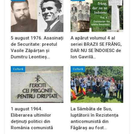
5 august 1976. Asasinați
A apărut volumul 4 al
de Securitate: preotul
seriei BRAZII SE FRÂNG,
Vasile Zăpârțan și
DAR NU SE ÎNDOIESC de
Dumitru Leontieș…
Ion Gavrilă…
Cultură
Cultură
1 august 1964.
La Sâmbăta de Sus,
Eliberarea ultimilor
luptătorii în Rezistența
deținuți politici din
anticomunistă din
România comunistă
Făgăraș au fost…