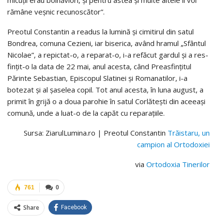
micuții erau bolnăviori, și pentru astea și multe altele îi voi
rămâne veșnic recunoscător”.
Preotul Constantin a readus la lumină și cimitirul din satul
Bondrea, comuna Cezieni, iar biserica, având hramul „Sfântul
Nicolae”, a repictat-o, a re­pa­rat-o, i-a refăcut gardul și a res­
fin­țit-o la data de 22 mai, anul acesta, când Preasfinţitul
Părinte Sebastian, Episcopul Slatinei și Romanatilor, i-a
botezat și al șaselea copil. Tot anul acesta, în luna august, a
primit în grijă o a doua parohie în satul Corlătești din aceeași
comună, unde a luat-o de la capăt cu reparațiile.
Sursa: ZiarulLumina.ro | Preotul Constantin
Trăistaru, un
campion al Ortodoxiei
via
Ortodoxia Tinerilor
761
0
Share
Facebook