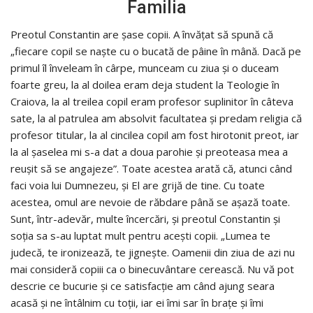
Familia
Preotul Constantin are șase copii. A învăţat să spună că
„fiecare copil se naște cu o bucată de pâine în mână. Dacă pe
primul îl înveleam în cârpe, munceam cu ziua și o duceam
foarte greu, la al doilea eram deja student la Teologie în
Craiova, la al treilea copil eram profesor suplinitor în câteva
sate, la al patrulea am absolvit facultatea și predam religia că
profesor titular, la al cincilea copil am fost hirotonit preot, iar
la al șaselea mi s-a dat a doua parohie și preoteasa mea a
reușit să se angajeze”. Toate acestea arată că, atunci când
faci voia lui Dumnezeu, și El are grijă de tine. Cu toate
acestea, omul are nevoie de răbdare până se așază toate.
Sunt, într-adevăr, multe încercări, și preotul Constantin și
soția sa s-au luptat mult pentru acești copii. „Lumea te
judecă, te ironizează, te jignește. Oamenii din ziua de azi nu
mai consideră copiii ca o binecuvântare cerească. Nu vă pot
descrie ce bucurie și ce satisfacție am când ajung seara
acasă și ne întâlnim cu toții, iar ei îmi sar în brațe și îmi