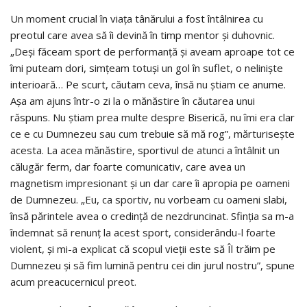
Un moment crucial în viața tânărului a fost întâlnirea cu
preotul care avea să îi devină în timp mentor și duhovnic.
„Deși făceam sport de performanță și aveam aproape tot ce
îmi puteam dori, simțeam totuși un gol în suflet, o neliniște
interioară… Pe scurt, căutam ceva, însă nu știam ce anume.
Așa am ajuns într-o zi la o mănăstire în căutarea unui
răspuns. Nu știam prea multe despre Biserică, nu îmi era clar
ce e cu Dumnezeu sau cum trebuie să mă rog”, mărturisește
acesta. La acea mănăstire, sportivul de atunci a întâlnit un
călugăr ferm, dar foarte comunicativ, care avea un
magnetism impresionant și un dar care îi apropia pe oameni
de Dumnezeu. „Eu, ca sportiv, nu vorbeam cu oameni slabi,
însă părintele avea o credință de nezdruncinat. Sfinția sa m-a
îndemnat să renunț la acest sport, considerându-l foarte
violent, și mi-a explicat că scopul vieții este să Îl trăim pe
Dumnezeu și să fim lumină pentru cei din jurul nostru”, spune
acum preacucernicul preot.