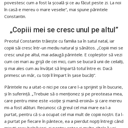
povestesc cum a fost la școală și ce au făcut peste zi. La noi
în casă e mereu o mare veselie”, mai spune părintele
Constantin.
„Copiii mei se cresc unul pe altul”
Preotul Constantin trăiește cu familia sa în satul natal, iar
copiii săi cresc într-un mediu natural și sănătos. „Copiii mei se
cresc unul pe altul, mai adaugă părintele. E copleșitor să vezi
cum cei mari au grijă de cei mici, cum se bucură unii de ceilalți,
și mai ales cum au învățat să împartă totul între ei. Dacă
primesc un măr, cu toţii îl împart în șase bucăți”.
Părintele nu a uitat-o nici pe cea care l-a sprijinit și în bucurie,
și în suferință. „Trebuie să o menționez și pe preoteasa mea,
care pentru mine este «soție și mamă eroină» și care mereu
mi-a fost alături. Recunosc că greul cel mai mare ea l-a
purtat, pentru că s-a ocupat cel mai mult de copiii noștri. Ea l-
a purtat pe fiecare în pântece, ea a pierdut nopți întregi când