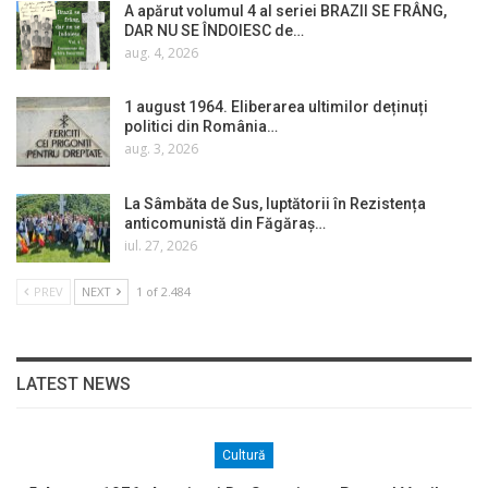
A apărut volumul 4 al seriei BRAZII SE FRÂNG,
DAR NU SE ÎNDOIESC de…
aug. 4, 2026
1 august 1964. Eliberarea ultimilor deținuți
politici din România…
aug. 3, 2026
La Sâmbăta de Sus, luptătorii în Rezistența
anticomunistă din Făgăraș…
iul. 27, 2026
PREV
NEXT
1 of 2.484
LATEST NEWS
Cultură