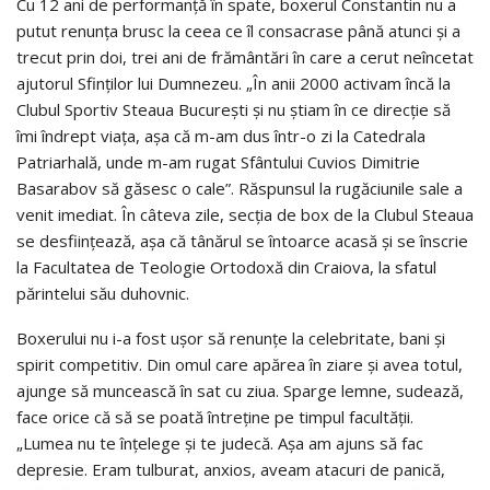
Cu 12 ani de performanță în spate, boxerul Constantin nu a
putut renunța brusc la ceea ce îl consacrase până atunci și a
trecut prin doi, trei ani de frământări în care a cerut neîncetat
ajutorul Sfinților lui Dumnezeu. „În anii 2000 activam încă la
Clubul Sportiv Steaua București și nu știam în ce direcție să
îmi îndrept viața, așa că m-am dus într-o zi la Catedrala
Patriarhală, unde m-am rugat Sfântului Cuvios Dimitrie
Basarabov să găsesc o cale”. Răspunsul la rugăciunile sale a
venit imediat. În câteva zile, secția de box de la Clubul Steaua
se desființează, așa că tânărul se întoarce acasă și se înscrie
la Facultatea de Teologie Ortodoxă din Craiova, la sfatul
părintelui său duhovnic.
Boxerului nu i-a fost ușor să renunțe la celebritate, bani și
spirit competitiv. Din omul care apărea în ziare și avea totul,
ajunge să muncească în sat cu ziua. Sparge lemne, sudează,
face orice că să se poată întreține pe timpul facultății.
„Lumea nu te înțelege și te judecă. Așa am ajuns să fac
depresie. Eram tulburat, anxios, aveam atacuri de panică,