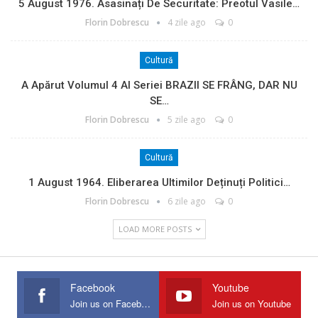
5 August 1976. Asasinați De Securitate: Preotul Vasile…
Florin Dobrescu
4 zile ago
0
Cultură
A Apărut Volumul 4 Al Seriei BRAZII SE FRÂNG, DAR NU
SE…
Florin Dobrescu
5 zile ago
0
Cultură
1 August 1964. Eliberarea Ultimilor Deținuți Politici…
Florin Dobrescu
6 zile ago
0
LOAD MORE POSTS
Facebook
Youtube
Join us on Facebook
Join us on Youtube