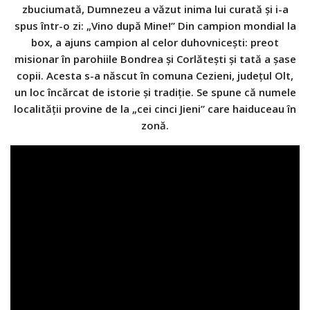
zbuciumată, Dumnezeu a văzut inima lui curată și i-a
spus într-o zi: „Vino după Mine!” Din campion mondial la
box, a ajuns campion al celor du­hov­nicești: preot
misionar în parohiile Bondrea și Corlătești și tată a șase
copii. Acesta s-a născut în comuna Cezieni, județul Olt,
un loc încărcat de istorie și tradiție. Se spune că numele
localității provine de la „cei cinci Jieni” care haiduceau în
zonă.