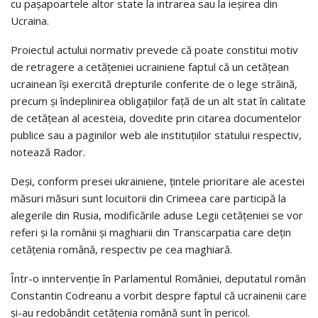
cu pașapoartele altor state la intrarea sau la ieșirea din
Ucraina.
Proiectul actului normativ prevede că poate constitui motiv
de retragere a cetățeniei ucrainiene faptul că un cetățean
ucrainean își exercită drepturile conferite de o lege străină,
precum și îndeplinirea obligațiilor față de un alt stat în calitate
de cetățean al acesteia, dovedite prin citarea documentelor
publice sau a paginilor web ale instituțiilor statului respectiv,
notează Rador.
Deși, conform presei ukrainiene, țintele prioritare ale acestei
măsuri măsuri sunt locuitorii din Crimeea care participă la
alegerile din Rusia, modificările aduse Legii cetățeniei se vor
referi și la românii și maghiarii din Transcarpatia care dețin
cetățenia română, respectiv pe cea maghiară.
Într-o inntervenție în Parlamentul României, deputatul român
Constantin Codreanu a vorbit despre faptul că ucrainenii care
și-au redobândit cetățenia română sunt în pericol.