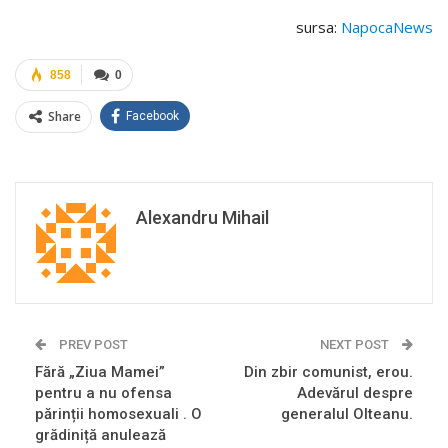
sursa:
NapocaNews
858
0
Share
Facebook
Alexandru Mihail
PREV POST
NEXT POST
Fără „Ziua Mamei”
Din zbir comunist, erou.
pentru a nu ofensa
Adevărul despre
părinții homosexuali . O
generalul Olteanu.
grădiniță anulează