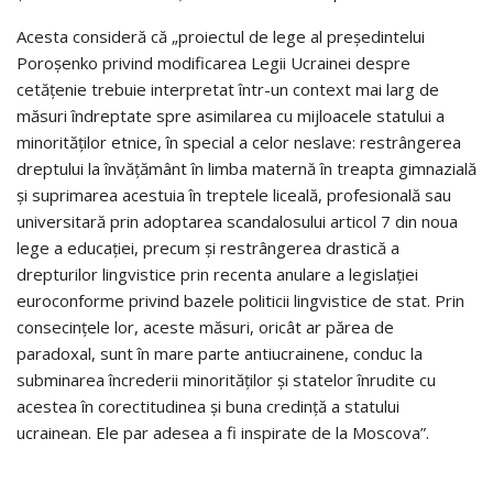
Acesta consideră că „proiectul de lege al președintelui
Poroșenko privind modificarea Legii Ucrainei despre
cetățenie trebuie interpretat într-un context mai larg de
măsuri îndreptate spre asimilarea cu mijloacele statului a
minorităților etnice, în special a celor neslave: restrângerea
dreptului la învățământ în limba maternă în treapta gimnazială
și suprimarea acestuia în treptele liceală, profesională sau
universitară prin adoptarea scandalosului articol 7 din noua
lege a educației, precum și restrângerea drastică a
drepturilor lingvistice prin recenta anulare a legislației
euroconforme privind bazele politicii lingvistice de stat. Prin
consecințele lor, aceste măsuri, oricât ar părea de
paradoxal, sunt în mare parte antiucrainene, conduc la
subminarea încrederii minorităților și statelor înrudite cu
acestea în corectitudinea și buna credință a statului
ucrainean. Ele par adesea a fi inspirate de la Moscova”.