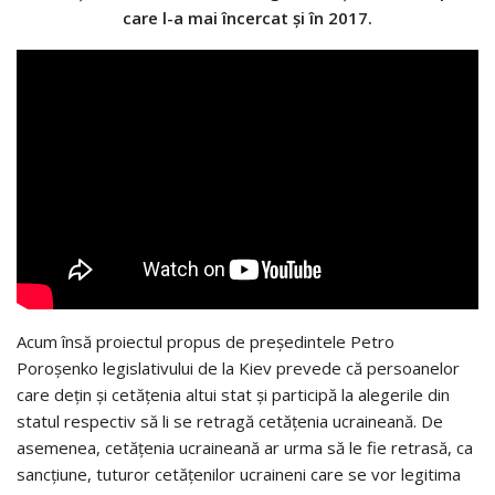
care l-a mai încercat și în 2017.
Acum însă proiectul propus de președintele Petro
Poroșenko legislativului de la Kiev prevede că persoanelor
care dețin și cetățenia altui stat și participă la alegerile din
statul respectiv să li se retragă cetățenia ucraineană. De
asemenea, cetățenia ucraineană ar urma să le fie retrasă, ca
sancțiune, tuturor cetățenilor ucraineni care se vor legitima