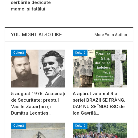
serbările dedicate
mamei și tatălui
YOU MIGHT ALSO LIKE
More From Author
Cultură
Cultură
5 august 1976. Asasinați
A apărut volumul 4 al
de Securitate: preotul
seriei BRAZII SE FRÂNG,
Vasile Zăpârțan și
DAR NU SE ÎNDOIESC de
Dumitru Leontieș…
Ion Gavrilă…
Cultură
Cultură