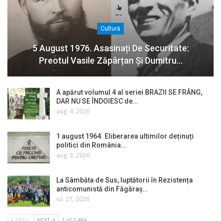
Cultură
5 August 1976. Asasinați De Securitate:
Preotul Vasile Zăpârțan Și Dumitru…
A apărut volumul 4 al seriei BRAZII SE FRÂNG,
DAR NU SE ÎNDOIESC de…
aug. 4, 2026
1 august 1964. Eliberarea ultimilor deținuți
politici din România…
aug. 3, 2026
La Sâmbăta de Sus, luptătorii în Rezistența
anticomunistă din Făgăraș…
iul. 27, 2026
PREV
NEXT
1 of 2.484