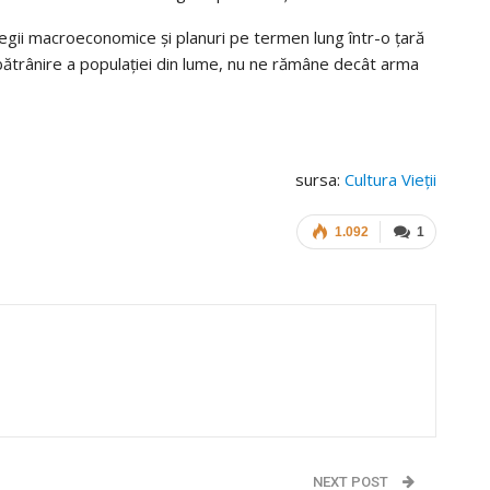
rategii macroeconomice și planuri pe termen lung într-o țară
mbătrânire a populației din lume, nu ne rămâne decât arma
sursa:
Cultura Vieții
1.092
1
NEXT POST