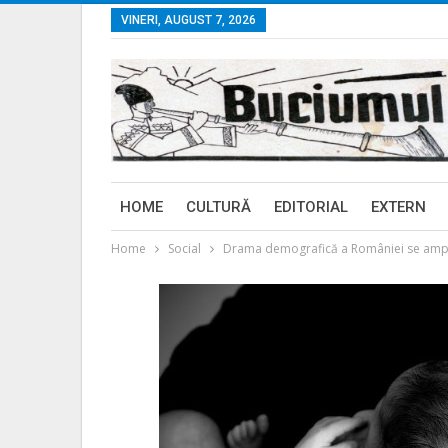
VINERI, AUGUST 7, 2026
HOME
CULTURĂ
EDITORIAL
EXTERN
Home
Social
Drama demografică a României se ampl