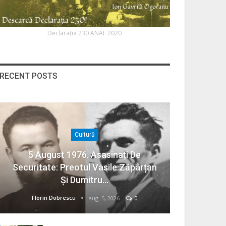
Declaratia 230 ANAF 2020
RECENT POSTS
Cultură
5 August 1976. Asasinați De
Securitate: Preotul Vasile Zăpârțan
Și Dumitru…
Florin Dobrescu
aug. 5, 2026
0