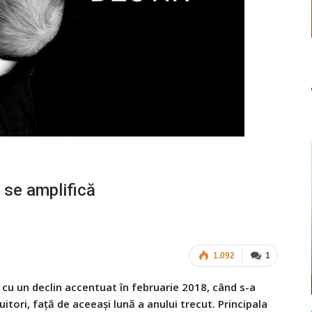
se amplifică
1.092
1
 cu un declin accentuat în februarie 2018, când s-a
itori, față de aceeaşi lună a anului trecut. Principala