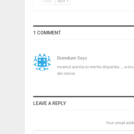
PREV
NEXT
1 COMMENT
Dumdum
Says
neamul acesta isi merita disparitia ….a toca
din istorie
LEAVE A REPLY
Your email addr