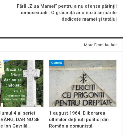
Fără „Ziua Mamei” pentru a nu ofensa părinții
homosexuali . O grădiniță anulează serbările
dedicate mamei și tatălui
More From Author
Cultură
lumul 4 al seriei
1 august 1964. Eliberarea
 FRÂNG, DAR NU SE
ultimilor deținuți politici din
e Ion Gavrilă…
România comunistă