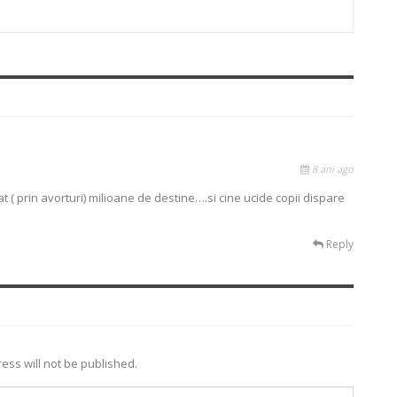
8 ani ago
t ( prin avorturi) milioane de destine….si cine ucide copii dispare
Reply
ess will not be published.