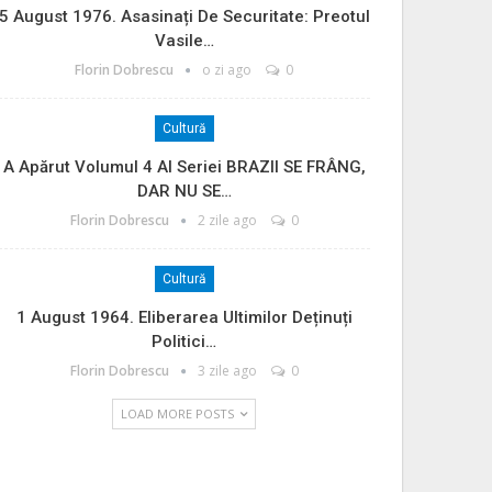
5 August 1976. Asasinați De Securitate: Preotul
Vasile…
Florin Dobrescu
o zi ago
0
Cultură
A Apărut Volumul 4 Al Seriei BRAZII SE FRÂNG,
DAR NU SE…
Florin Dobrescu
2 zile ago
0
Cultură
1 August 1964. Eliberarea Ultimilor Deținuți
Politici…
Florin Dobrescu
3 zile ago
0
LOAD MORE POSTS