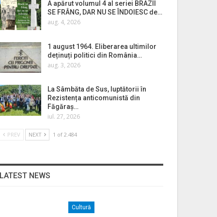
A apărut volumul 4 al seriei BRAZII
SE FRÂNG, DAR NU SE ÎNDOIESC de…
aug. 4, 2026
1 august 1964. Eliberarea ultimilor
deținuți politici din România…
aug. 3, 2026
La Sâmbăta de Sus, luptătorii în
Rezistența anticomunistă din
Făgăraș…
iul. 27, 2026
PREV
NEXT
1 of 2.484
LATEST NEWS
Cultură