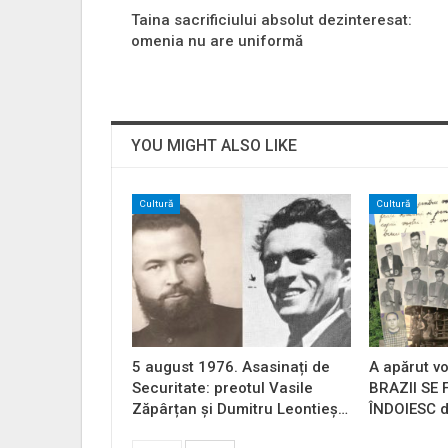
Taina sacrificiului absolut dezinteresat:
omenia nu are uniformă
YOU MIGHT ALSO LIKE
Cultură
Cultură
5 august 1976. Asasinați de
A apărut vo
Securitate: preotul Vasile
BRAZII SE
Zăpârțan și Dumitru Leontieș…
ÎNDOIESC d