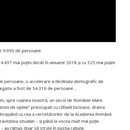
de 9.693 de persoane.
4.437 mai puţini decât în ianuarie 2018 şi cu 325 mai puţini
e persoane, o accelerare a declinului demografic de
 negativ a fost de 54.316 de persoane…
ăm, spre rușinea noastră, un secol de Românie Mare.
atorii de opinie” preocupați cu răfuieli bicisnice, drama
, începând cu cea a cercetătorilor de la Academia Română
ravitatea situației – și până la vocea mult mai puțin
– au rămas doar să strige în pustia rațiunii.