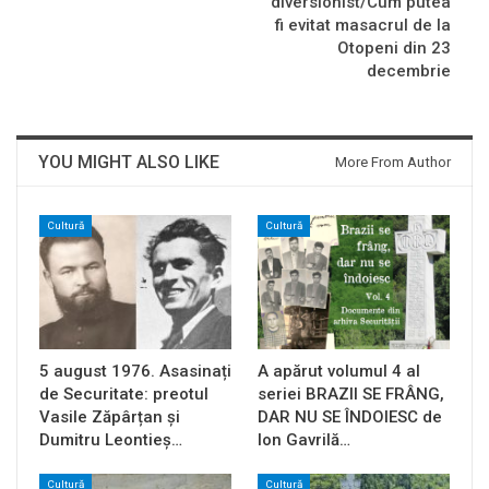
diversionist/Cum putea
fi evitat masacrul de la
Otopeni din 23
decembrie
YOU MIGHT ALSO LIKE
More From Author
Cultură
Cultură
5 august 1976. Asasinați
A apărut volumul 4 al
de Securitate: preotul
seriei BRAZII SE FRÂNG,
Vasile Zăpârțan și
DAR NU SE ÎNDOIESC de
Dumitru Leontieș…
Ion Gavrilă…
Cultură
Cultură