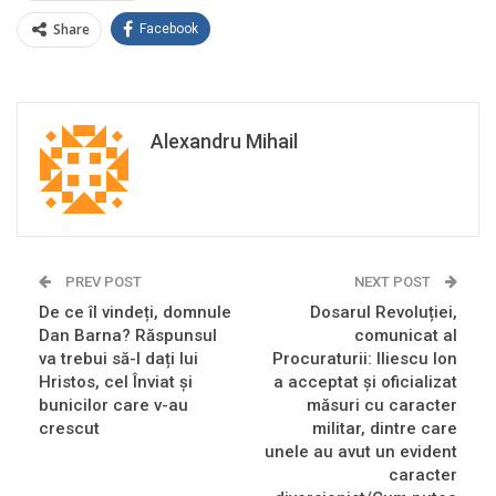
Share
Facebook
Alexandru Mihail
PREV POST
NEXT POST
De ce îl vindeți, domnule
Dosarul Revoluției,
Dan Barna? Răspunsul
comunicat al
va trebui să-l dați lui
Procuraturii: Iliescu Ion
Hristos, cel Înviat și
a acceptat și oficializat
bunicilor care v-au
măsuri cu caracter
crescut
militar, dintre care
unele au avut un evident
caracter