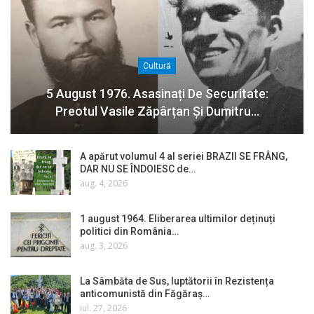
Cultură
5 August 1976. Asasinați De Securitate:
Preotul Vasile Zăpârțan Și Dumitru…
A apărut volumul 4 al seriei BRAZII SE FRÂNG,
DAR NU SE ÎNDOIESC de…
aug. 4, 2026
1 august 1964. Eliberarea ultimilor deținuți
politici din România…
aug. 3, 2026
La Sâmbăta de Sus, luptătorii în Rezistența
anticomunistă din Făgăraș…
iul. 27, 2026