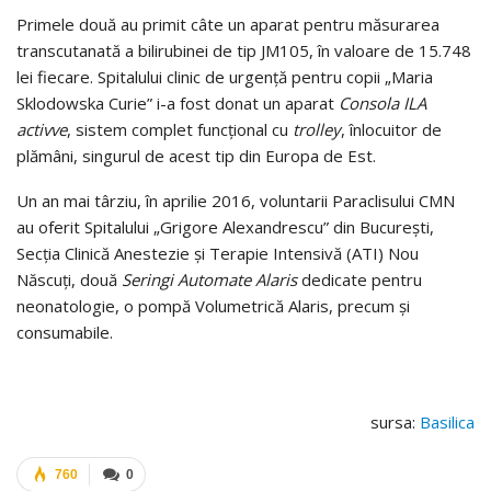
Primele două au primit câte un aparat pentru măsurarea
transcutanată a bilirubinei de tip JM105, în valoare de 15.748
lei fiecare. Spitalului clinic de urgenţă pentru copii „Maria
Sklodowska Curie” i-a fost donat un aparat
Consola ILA
activve
, sistem complet funcţional cu
trolley
, înlocuitor de
plămâni, singurul de acest tip din Europa de Est.
Un an mai târziu, în aprilie 2016, voluntarii Paraclisului CMN
au oferit Spitalului „Grigore Alexandrescu” din Bucureşti,
Secţia Clinică Anestezie şi Terapie Intensivă (ATI) Nou
Născuţi, două
Seringi Automate Alaris
dedicate pentru
neonatologie, o pompă Volumetrică Alaris, precum şi
consumabile.
sursa:
Basilica
760
0