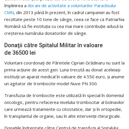
împlinirea a
doi ani de activitate a voluntarilor Paraclisului
CMN
, din 2013 până în prezent, în cadrul campaniei au fost
recoltate peste 10 tone de sânge, ceea ce face ca Patriarhia
Română să fie instituția cu cea mai mare contribuție adusă la
creșterea numărului donatorilor de sânge.
Donaţii către Spitalul Militar în valoare
de 36500 lei
Voluntarii coordonaţi de Părintele Ciprian Grădinaru nu sunt la
prima acţiune de acest gen. Luna trecută au donat aceleiaşi
instituţii un aparat medical în valoare de 4.550 euro, şi anume
un agitator de trombocite model Nuve PN 300.
Transfuzia de trombocite este utilizată în special în domeniul
oncologic, pentru refacerea nivelului trombocitar al bolnavilor
care urmează tratamente cu citostatice, dar și în ortopedie,
în transplantul de organe, sau în alte intervenții chirurgicale.
Donaţiile îndreptate către Centrul de transfuzii al Spitalului