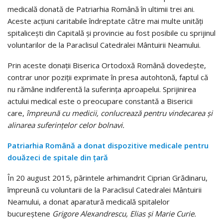
medicală donată de Patriarhia Română în ultimii trei ani.
Aceste acţiuni caritabile îndreptate către mai multe unităţi
spitaliceşti din Capitală şi provincie au fost posibile cu sprijinul
voluntarilor de la Paraclisul Catedralei Mântuirii Neamului.
Prin aceste donaţii Biserica Ortodoxă Română dovedeşte,
contrar unor poziţii exprimate în presa autohtonă, faptul că
nu rămâne indiferentă la suferinţa aproapelui. Sprijinirea
actului medical este o preocupare constantă a Bisericii
care,
împreună cu medicii, conlucrează pentru vindecarea şi
alinarea suferinţelor celor bolnavi.
Patriarhia Română a donat dispozitive medicale pentru
douăzeci de spitale din țară
În 20 august 2015, părintele arhimandrit Ciprian Grădinaru,
împreună cu voluntarii de la Paraclisul Catedralei Mântuirii
Neamului, a donat aparatură medicală spitalelor
bucureştene
Grigore Alexandrescu, Elias şi Marie Curie.