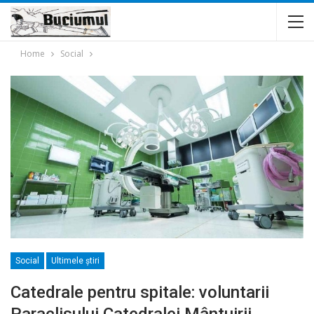
Home
Social
Social
Ultimele ştiri
Catedrale pentru spitale: voluntarii
Paraclisului Catedralei Mântuirii