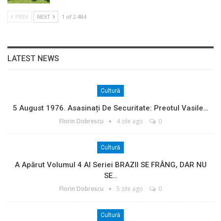
PREV
NEXT
1 of 2.484
LATEST NEWS
Cultură
5 August 1976. Asasinați De Securitate: Preotul Vasile…
Florin Dobrescu
4 zile ago
0
Cultură
A Apărut Volumul 4 Al Seriei BRAZII SE FRÂNG, DAR NU
SE…
Florin Dobrescu
5 zile ago
0
Cultură