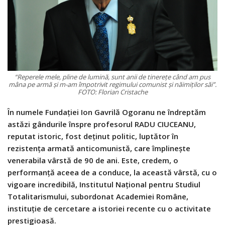
“Reperele mele, pline de lumină, sunt anii de tinereţe când am pus
mâna pe armă şi m-am împotrivit regimului comunist şi năimiţilor săi”.
FOTO: Florian Cristache
În numele Fundaţiei Ion Gavrilă Ogoranu ne îndreptăm
astăzi gândurile înspre profesorul RADU CIUCEANU,
reputat istoric, fost deţinut politic, luptător în
rezistenţa armată anticomunistă, care împlinește
venerabila vârstă de 90 de ani. Este, credem, o
performanță aceea de a conduce, la această vârstă, cu o
vigoare incredibilă, Institutul Naţional pentru Studiul
Totalitarismului, subordonat Academiei Române,
instituție de cercetare a istoriei recente cu o activitate
prestigioasă.