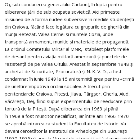
O), sub conducerea generalului Carlaonț, în lupta pentru
eliberarea țării de sub ocupația sovietică. Aici primește
misiunea de a forma nuclee subversive în mediile studențești
din Craiova, făcând face legătura cu grupurile de gherilă din
munții Retezat, Valea Cernei și muntele Cozia, unde
transportă armament, muniție și materiale de propagandă.
La ordinul Comitetului Militar al MNR, stabileșt platformele
de desant pentru aviația militară americană și punctele de
rezistență de pe Valea Oltului. Arestat în septembrie 1948 și
anchetat de Securitate, Procuratură și N. K. V. D., a fost
condamnat în iunie 1949 la 15 ani temniță grea pentru «crimă
de uneltire împotriva ordinii sociale». A trecut prin
penitenciarele Craiova, Pitești, Jilava, Târgșor, Gherla, Aiud,
Văcărești, Dej, fiind supus experimentului de reeducare prin
tortură de la Pitești. După eliberarea din 1963 și până
în 1968 a fost muncitor necalificat, iar între anii 1966-1970
se aprobă intrarea ca student la Facultatea de Istorie. Va
deveni cercetător la Institutul de Arheologie din București
(1970-1975) și apoi la Muzeul de istorie și artă al municipiului