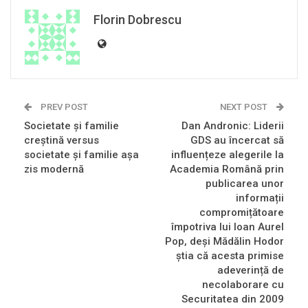
Florin Dobrescu
PREV POST
NEXT POST
Societate și familie
Dan Andronic: Liderii
creștină versus
GDS au încercat să
societate și familie așa
influențeze alegerile la
zis modernă
Academia Română prin
publicarea unor
informații
compromițătoare
împotriva lui Ioan Aurel
Pop, deși Mădălin Hodor
știa că acesta primise
adeverință de
necolaborare cu
Securitatea din 2009