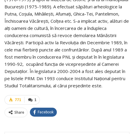
București (1975-1989). A efectuat săpături arheologice la
Putna, Coșula, Mihăilești, Afumați, Ghica-Tei, Pantelimon,
Închisoarea Văcărești, Colțea etc. S-a implicat activ, alături de
alți oameni de cultură, în încercarea de a îndupleca
conducerea comunistă să revoce demolarea Mănăstirii
Văcărești. Participă activ la Revoluția din Decembrie 1989, în
cele mai fierbinți puncte ale confruntărilor. După anul 1989 a
fost membru în conducerea PNL și deputat în în legislatura
1990-92, ocupând funcția de vicepreședinte al Camerei
Deputaților. În legislatura 2000-2004 a fost ales deputat în
pe listele PRM. Din 1993 conduce Institutul Național pentru
Studiul Totalitarismului, al cărui președinte este.
771
1
Share
Facebook