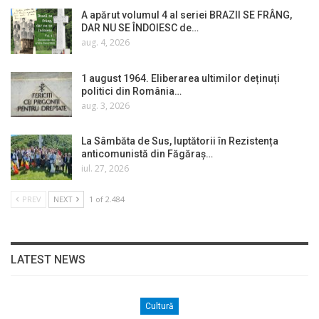
A apărut volumul 4 al seriei BRAZII SE FRÂNG,
DAR NU SE ÎNDOIESC de…
aug. 4, 2026
1 august 1964. Eliberarea ultimilor deținuți
politici din România…
aug. 3, 2026
La Sâmbăta de Sus, luptătorii în Rezistența
anticomunistă din Făgăraș…
iul. 27, 2026
PREV
NEXT
1 of 2.484
LATEST NEWS
Cultură