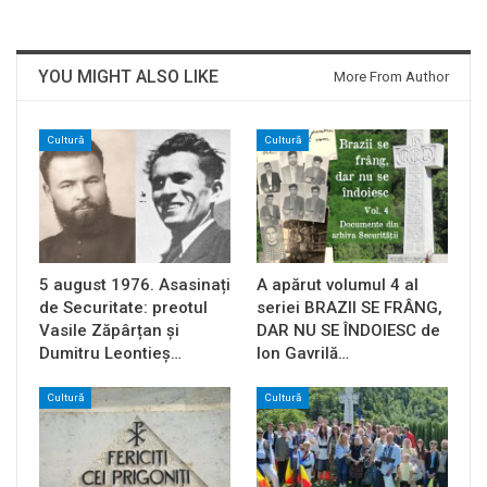
YOU MIGHT ALSO LIKE
More From Author
Cultură
Cultură
5 august 1976. Asasinați
A apărut volumul 4 al
de Securitate: preotul
seriei BRAZII SE FRÂNG,
Vasile Zăpârțan și
DAR NU SE ÎNDOIESC de
Dumitru Leontieș…
Ion Gavrilă…
Cultură
Cultură