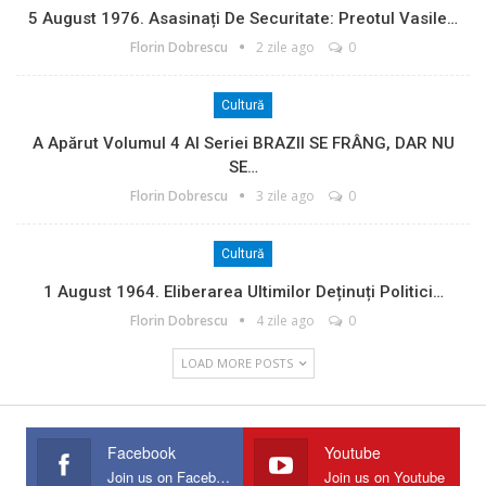
5 August 1976. Asasinați De Securitate: Preotul Vasile…
Florin Dobrescu
2 zile ago
0
Cultură
A Apărut Volumul 4 Al Seriei BRAZII SE FRÂNG, DAR NU
SE…
Florin Dobrescu
3 zile ago
0
Cultură
1 August 1964. Eliberarea Ultimilor Deținuți Politici…
Florin Dobrescu
4 zile ago
0
LOAD MORE POSTS
Facebook
Youtube
Join us on Facebook
Join us on Youtube