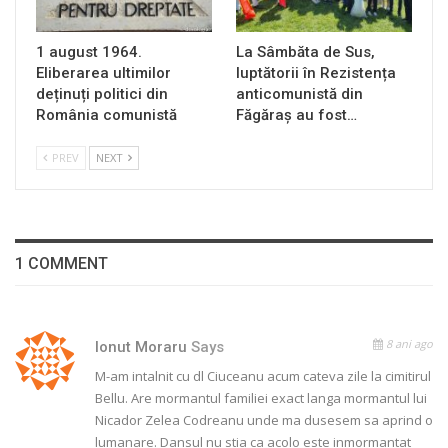
1 august 1964.
La Sâmbăta de Sus,
Eliberarea ultimilor
luptătorii în Rezistența
deținuți politici din
anticomunistă din
România comunistă
Făgăraș au fost…
PREV
NEXT
1 COMMENT
8 ani ago
Ionut Moraru
Says
M-am intalnit cu dl Ciuceanu acum cateva zile la cimitirul
Bellu. Are mormantul familiei exact langa mormantul lui
Nicador Zelea Codreanu unde ma dusesem sa aprind o
lumanare. Dansul nu stia ca acolo este inmormantat