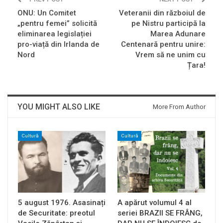
ONU: Un Comitet
Veteranii din războiul de
„pentru femei” solicită
pe Nistru participă la
eliminarea legislației
Marea Adunare
pro-viață din Irlanda de
Centenară pentru unire:
Nord
Vrem să ne unim cu
Țara!
YOU MIGHT ALSO LIKE
More From Author
Cultură
Cultură
5 august 1976. Asasinați
A apărut volumul 4 al
de Securitate: preotul
seriei BRAZII SE FRÂNG,