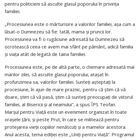
pentru politicieni să asculte glasul poporului în privința
familiei.
„Procesiunea este o mărturisire a valorilor familiei, așa cum a
lăsat-o Dumnezeu să fie: tatăl, mama și pruncii lor.
Procesiunea va fi o rugăciune adresată lui Dumnezeu să
ocrotească ceea ce avem mai sfânt pe pământ, adică familia
și viața atât de legată de taina familiei.
Procesiunea este, pe de altă parte, o chemare adresată mai
marilor zilei, să asculte glasul poporului, atașat în
profunzimea sa, valorilor familiei. Sunteți așteptați la
procesiune, în ajun de mare praznic, pentru că știm că vă
doare, știm că vă pasă, știm că sunteți preocupați de viitorul
familiei, al Bisericii și al neamului”, a spus ÎPS Teofan.
Marșul pentru Viață este un eveniment organizat în toate
orașele țării, și peste Prut, în care se militează pentru
protejarea vieții copiilor nenăscuți și a mamelor acestora.
Anul acesta, tema ediției este „Uniți pentru Viață”. Programul