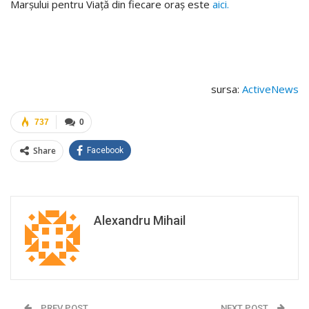
Marșului pentru Viață din fiecare oraș este
aici.
sursa:
ActiveNews
737
0
Share
Facebook
Alexandru Mihail
PREV POST
NEXT POST