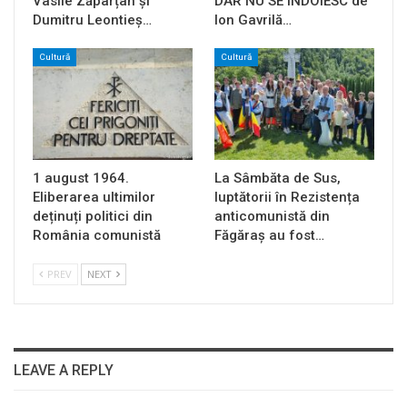
Vasile Zăpârțan și
DAR NU SE ÎNDOIESC de
Dumitru Leontieș…
Ion Gavrilă…
Cultură
Cultură
1 august 1964.
La Sâmbăta de Sus,
Eliberarea ultimilor
luptătorii în Rezistența
deținuți politici din
anticomunistă din
România comunistă
Făgăraș au fost…
PREV
NEXT
LEAVE A REPLY