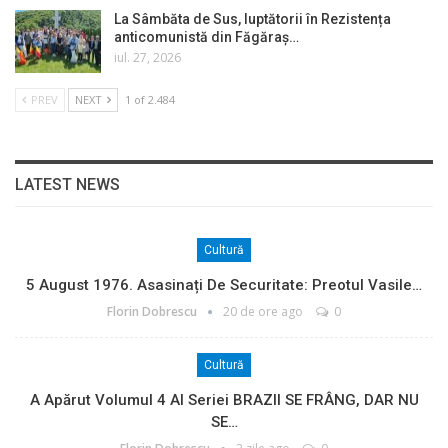
La Sâmbăta de Sus, luptătorii în Rezistența
anticomunistă din Făgăraș…
iul. 27, 2026
PREV
NEXT
1 of 2.484
LATEST NEWS
Cultură
5 August 1976. Asasinați De Securitate: Preotul Vasile…
Florin Dobrescu
20 de ore ago
0
Cultură
A Apărut Volumul 4 Al Seriei BRAZII SE FRÂNG, DAR NU
SE…