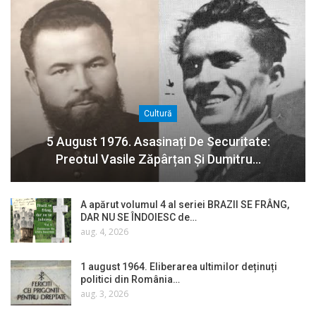
Cultură
5 August 1976. Asasinați De Securitate:
Preotul Vasile Zăpârțan Și Dumitru…
A apărut volumul 4 al seriei BRAZII SE FRÂNG,
DAR NU SE ÎNDOIESC de…
aug. 4, 2026
1 august 1964. Eliberarea ultimilor deținuți
politici din România…
aug. 3, 2026