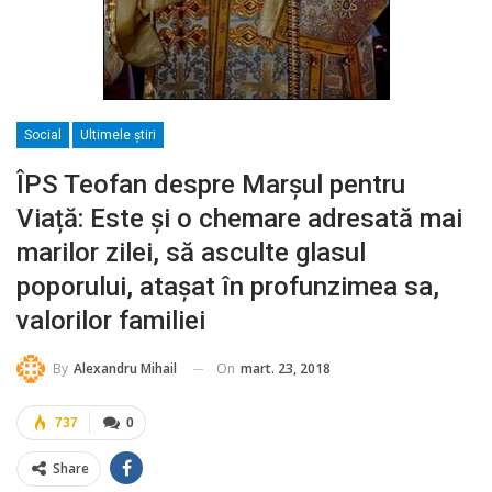
Social
Ultimele ştiri
ÎPS Teofan despre Marșul pentru
Viață: Este și o chemare adresată mai
marilor zilei, să asculte glasul
poporului, atașat în profunzimea sa,
valorilor familiei
On
mart. 23, 2018
By
Alexandru Mihail
737
0
Share