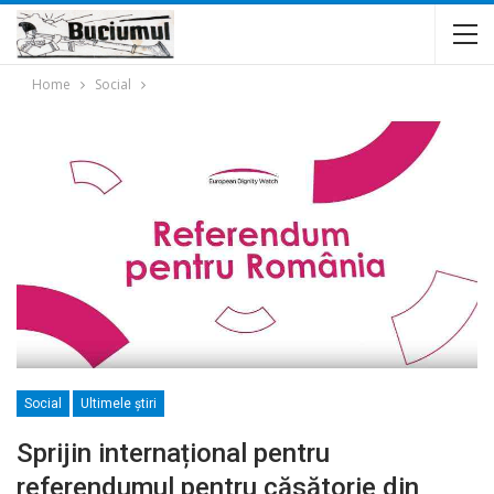
Home
Social
Social
Ultimele ştiri
Sprijin internațional pentru
referendumul pentru căsătorie din