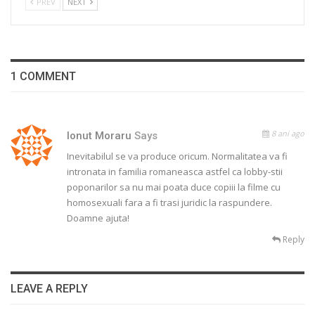
PREV
NEXT
1 COMMENT
8 ani ago
Ionut Moraru
Says
Inevitabilul se va produce oricum. Normalitatea va fi
intronata in familia romaneasca astfel ca lobby-stii
poponarilor sa nu mai poata duce copiii la filme cu
homosexuali fara a fi trasi juridic la raspundere.
Doamne ajuta!
Reply
LEAVE A REPLY