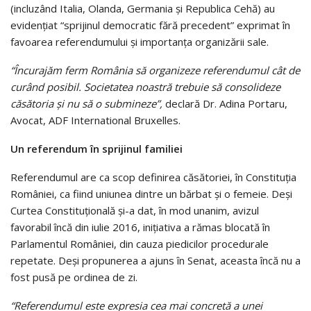
(incluzând Italia, Olanda, Germania și Republica Cehă) au
evidențiat “sprijinul democratic fără precedent” exprimat în
favoarea referendumului și importanța organizării sale.
“Încurajăm ferm România să organizeze referendumul cât de
curând posibil.
Societatea noastră trebuie să consolideze
căsătoria și nu să o submineze”,
declară Dr. Adina Portaru,
Avocat, ADF International Bruxelles.
Un referendum în sprijinul familiei
Referendumul are ca scop definirea căsătoriei, în Constituția
României, ca fiind uniunea dintre un bărbat și o femeie. Deși
Curtea Constituțională și-a dat, în mod unanim, avizul
favorabil încă din iulie 2016, inițiativa a rămas blocată în
Parlamentul României, din cauza piedicilor procedurale
repetate. Deși propunerea a ajuns în Senat, aceasta încă nu a
fost pusă pe ordinea de zi.
“Referendumul este expresia cea mai concretă a unei