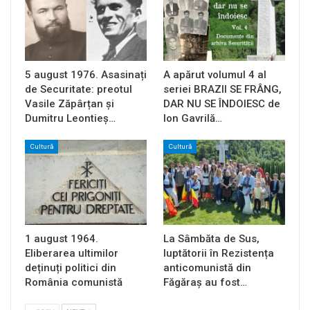
5 august 1976. Asasinați
A apărut volumul 4 al
de Securitate: preotul
seriei BRAZII SE FRÂNG,
Vasile Zăpârțan și
DAR NU SE ÎNDOIESC de
Dumitru Leontieș…
Ion Gavrilă…
Cultură
Cultură
1 august 1964.
La Sâmbăta de Sus,
Eliberarea ultimilor
luptătorii în Rezistența
deținuți politici din
anticomunistă din
România comunistă
Făgăraș au fost…