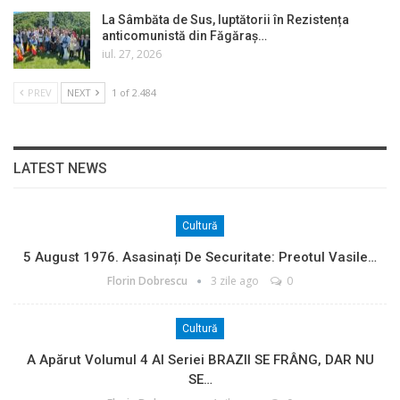
La Sâmbăta de Sus, luptătorii în Rezistența
anticomunistă din Făgăraș…
iul. 27, 2026
PREV
NEXT
1 of 2.484
LATEST NEWS
Cultură
5 August 1976. Asasinați De Securitate: Preotul Vasile…
Florin Dobrescu
3 zile ago
0
Cultură
A Apărut Volumul 4 Al Seriei BRAZII SE FRÂNG, DAR NU
SE…