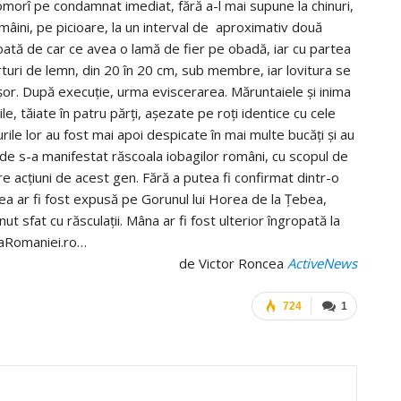
omorî pe condamnat imediat, fără a-l mai supune la chinuri,
 mâini, pe picioare, la un interval de aproximativ două
ată de car ce avea o lamă de fier pe obadă, iar cu partea
turi de lemn, din 20 în 20 cm, sub membre, iar lovitura se
șor. După execuție, urma eviscerarea. Măruntaiele și inima
le, tăiate în patru părți, așezate pe roți identice cu cele
rile lor au fost mai apoi despicate în mai multe bucăți și au
nde s-a manifestat răscoala iobagilor români, cu scopul de
are acțiuni de acest gen. Fără a putea fi confirmat dintr-o
ea ar fi fost expusă pe Gorunul lui Horea de la Țebea,
nut sfat cu răsculații. Mâna ar fi fost ulterior îngropată la
iaRomaniei.ro…
de Victor Roncea
ActiveNews
724
1