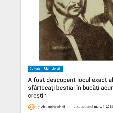
Cultură
Ultimele ştiri
A fost descoperit locul exact al
sfârtecați bestial în bucăți a
creștin
Last updated
mart. 1, 2018
By
Alexandru Mihail