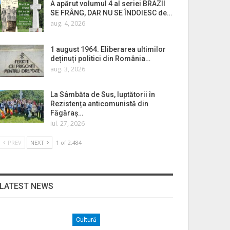
A apărut volumul 4 al seriei BRAZII
SE FRÂNG, DAR NU SE ÎNDOIESC de…
aug. 4, 2026
1 august 1964. Eliberarea ultimilor
deținuți politici din România…
aug. 3, 2026
La Sâmbăta de Sus, luptătorii în
Rezistența anticomunistă din
Făgăraș…
iul. 27, 2026
PREV
NEXT
1 of 2.484
LATEST NEWS
Cultură