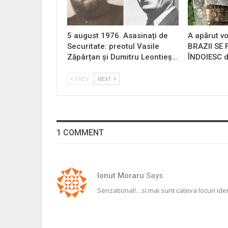
5 august 1976. Asasinați de
A apărut vo
Securitate: preotul Vasile
BRAZII SE
Zăpârțan și Dumitru Leontieș…
ÎNDOIESC d
PREV
NEXT
1 COMMENT
Ionut Moraru
Says
Senzational!…si mai sunt cateva locuri iden