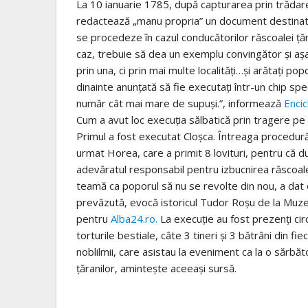
La 10 ianuarie 1785, după capturarea prin trădare a 
redactează „manu propria” un document destinat 
se procedeze în cazul conducătorilor răscoalei ță
caz, trebuie să dea un exemplu convingător și așa 
prin una, ci prin mai multe localități…și arătați po
dinainte anunțată să fie executați într-un chip sp
număr cât mai mare de supuși.”, informează
Encic
Cum a avut loc execuția sălbatică prin tragere pe
Primul a fost executat Cloșca. Întreaga procedură 
urmat Horea, care a primit 8 lovituri, pentru că du
adevăratul responsabil pentru izbucnirea răscoale
teamă ca poporul să nu se revolte din nou, a dat or
prevăzută, evocă istoricul Tudor Roșu de la Muzeul 
pentru
Alba24.ro.
La execuție au fost prezenți cir
torturile bestiale, câte 3 tineri și 3 bătrâni din fi
noblilmii, care asistau la eveniment ca la o sărb
țăranilor, amintește aceeași sursă.