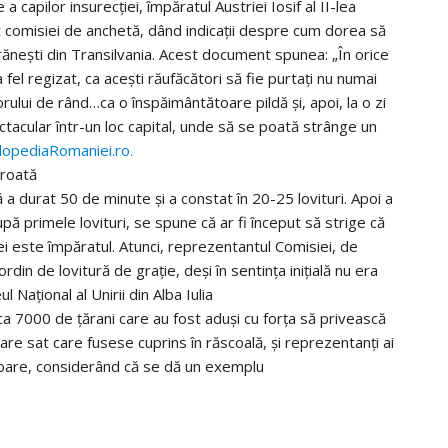
capilor insurecției, împăratul Austriei Iosif al II-lea
comisiei de anchetă, dând indicații despre cum dorea să
rănești din Transilvania. Acest document spunea: „În orice
fel regizat, ca acești răufăcători să fie purtați nu numai
porului de rând…ca o înspăimântătoare pildă și, apoi, la o zi
ectacular într-un loc capital, unde să se poată strânge un
lopediaRomaniei.ro.
 roată
a durat 50 de minute și a constat în 20-25 lovituri. Apoi a
pă primele lovituri, se spune că ar fi început să strige că
i este împăratul. Atunci, reprezentantul Comisiei, de
din de lovitură de grație, deși în sentința inițială nu era
Național al Unirii din Alba Iulia
ca 7000 de țărani care au fost aduși cu forța să privească
ecare sat care fusese cuprins în răscoală, și reprezentanți ai
ătoare, considerând că se dă un exemplu