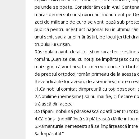
pe unde se poate. Considerăm ca în Anul Centenarul
măcar demersul construirii unui monument pe Deal
zeci de milioane de euro se ventilează sub pretex
publică pentru acest act național. Nu în ultimul r
unui schit sau a unei mănăstiri, pe locul jertfei dra
trupului lui Crișan.
Răscoala a avut, de altfel, și un caracter creștinesc
români. „Cari se dau cu noi și se împărtășesc cu no
mai siguri că vor ținea tot mereu cu noi, să-i bote
de preotul ortodox român primeau de la acesta cât
Revendicările lor aveau, de asemenea, note creștin
„1.Ca nobilul comitat dimpreună cu toți posesorii 
2.Nobilime (nemeșime) să nu mai fie, ci fiecare n
trăiască din aceea.
3.Stăpânii nobili să părăsească odată pentru totde
4.Că dânșii (nobilii) încă să plătească dările întoc
5.Pământurile nemeșești să se împărțească între p
Sa Împăratul.”