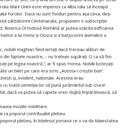
ui Marii Unirii este imperios ca Alba Iulia să înceapă
ul Furcilor. Dacă nu sunt fonduri pentru așa ceva, deși
tul sărbătoririi Centenarului, propunem o subscripție
ând, Biserica Ortodoxă Română ar putea solicita edficarea
matice a lui Horia și Cloșca și a batjocoririi animalice a
, nobilii maghiari fiind iertați dacă treceau alături de
i din faptele noastre, – nu trebuie supărați. Ci ca să fim
zați pe legea noastră.”, ar fi spus Horea. Nobilii botezați
e un bilet pe care era scris „Acesta-i creștin bun”.
ești și, evident, naționale. Acestea erau:
și cu toată seminția lor să pună jurământul sub cruce!
obil, dacă va putea să capete vreo slujbă împărătească, să
auna moșiile nobilitare.
mai ca poporul contribuabil plebeu.
oporul plebeu, în înțelesul poruncii ce o va da Maiestatea