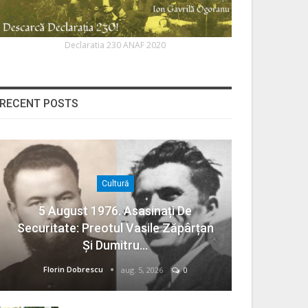
Declaratia 230 ANAF 2020
RECENT POSTS
Cultură
5 August 1976. Asasinați De
Securitate: Preotul Vasile Zăpârțan
Și Dumitru…
Florin Dobrescu
aug. 5, 2026
0