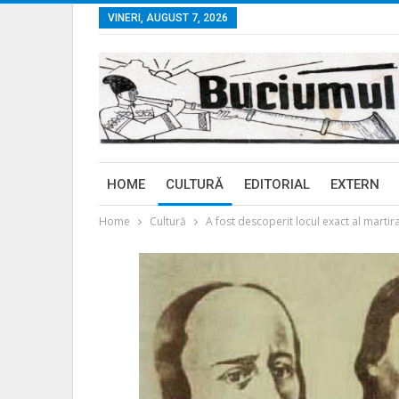
VINERI, AUGUST 7, 2026
HOME
CULTURĂ
EDITORIAL
EXTERN
Home
Cultură
A fost descoperit locul exact al martir