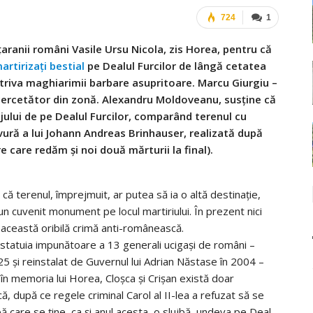
724
1
țaranii români Vasile Ursu Nicola, zis Horea, pentru că
artirizați bestial
pe Dealul Furcilor de lângă cetatea
otriva maghiarimii barbare asupritoare. Marcu Giurgiu –
 cercetător din zonă. Alexandru Moldoveanu, susține că
ajului de pe Dealul Furcilor, comparând terenul cu
ură a lui Johann Andreas Brinhauser, realizată după
re care redăm și noi două mărturii la final).
 că terenul, împrejmuit, ar putea să ia o altă destinație,
 un cuvenit monument pe locul martiriului. În prezent nici
 această oribilă crimă anti-românească.
 statuia impunătoare a 13 generali ucigași de români –
25 și reinstalat de Guvernul lui Adrian Năstase în 2004 –
, în memoria lui Horea, Cloșca și Crișan există doar
ică, după ce regele criminal Carol al II-lea a refuzat să se
 care se ține, ca și anul acesta, o slujbă, undeva pe Deal,