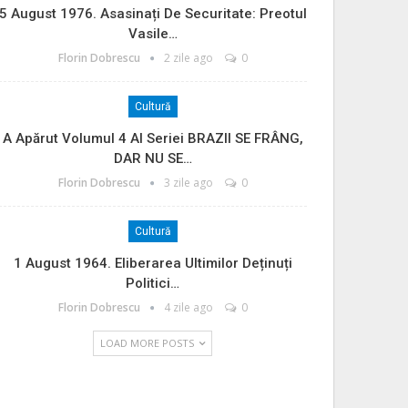
5 August 1976. Asasinați De Securitate: Preotul
Vasile…
Florin Dobrescu
2 zile ago
0
Cultură
A Apărut Volumul 4 Al Seriei BRAZII SE FRÂNG,
DAR NU SE…
Florin Dobrescu
3 zile ago
0
Cultură
1 August 1964. Eliberarea Ultimilor Deținuți
Politici…
Florin Dobrescu
4 zile ago
0
LOAD MORE POSTS