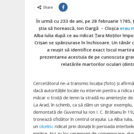
Share
În urmă cu 233 de ani, pe 28 februarie 1785, 
știa să horească, Ion Oargă – Cloșca
erau m
Alba Iulia după ce au ridicat Țara Moților împ
Crișan se spânzurase în închisoare. Un tânăr
a reușit să identifice exact locul martir
prezentarea acestuia de pe cunoscuta grav
relatările martorilor oculari (dint
Cercetătorul ne-a transmis locația (foto) și afirmă
dacă autoritățile locale nu intervin pentru a ridica
măcar o troiță de lemn la stradă nu amintește de
La Arad, în schimb, ca să dăm un singur exemplu,
demontată de Guvernul lui Ion I. C. Brătianu în 19
tronează sfidător în centrul orașului. La Alba Iulia
un
obelisc
ridicat prin donații în perioada interbel
implice. Aici au loc ceremonii de comemorare, după