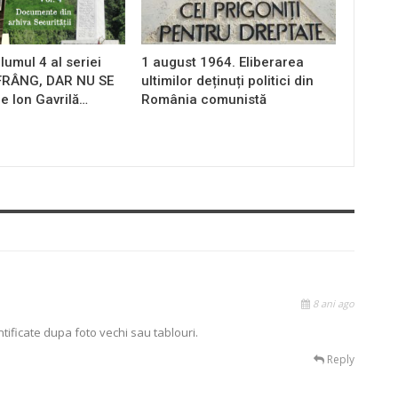
lumul 4 al seriei
1 august 1964. Eliberarea
 FRÂNG, DAR NU SE
ultimilor deținuți politici din
e Ion Gavrilă…
România comunistă
8 ani ago
tificate dupa foto vechi sau tablouri.
Reply