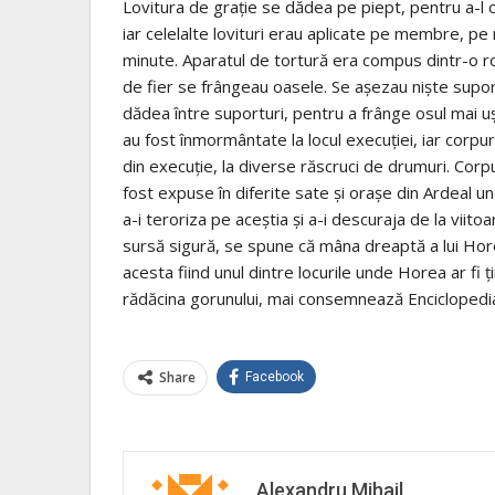
Lovitura de grație se dădea pe piept, pentru a-l 
iar celelalte lovituri erau aplicate pe membre, pe
minute. Aparatul de tortură era compus dintr-o ro
de fier se frângeau oasele. Se așezau niște supor
dădea între suporturi, pentru a frânge osul mai u
au fost înmormântate la locul execuției, iar corpuri
din execuție, la diverse răscruci de drumuri. Corpu
fost expuse în diferite sate și orașe din Ardeal u
a-i teroriza pe aceștia și a-i descuraja de la viito
sursă sigură, se spune că mâna dreaptă a lui Hor
acesta fiind unul dintre locurile unde Horea ar fi ți
rădăcina gorunului, mai consemnează Encicloped
Share
Facebook
Alexandru Mihail