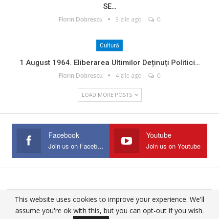
SE…
Florin Dobrescu
3 zile ago
0
Cultură
1 August 1964. Eliberarea Ultimilor Deținuți Politici…
Florin Dobrescu
4 zile ago
0
LOAD MORE POSTS
Facebook
Youtube
Join us on Facebook
Join us on Youtube
This website uses cookies to improve your experience. We'll
© 2025 - All Rights Reserved.
assume you're ok with this, but you can opt-out if you wish.
Website Design:
Buciumul