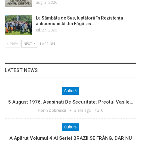
aug. 3, 2026
La Sâmbăta de Sus, luptătorii în Rezistența
anticomunistă din Făgăraș…
iul. 27, 2026
PREV
NEXT
1 of 2.484
LATEST NEWS
Cultură
5 August 1976. Asasinați De Securitate: Preotul Vasile…
Florin Dobrescu
2 zile ago
0
Cultură
A Apărut Volumul 4 Al Seriei BRAZII SE FRÂNG, DAR NU