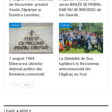
de Securitate: preotul
seriei BRAZII SE FRÂNG,
Vasile Zăpârțan și
DAR NU SE ÎNDOIESC de
Dumitru Leontieș…
Ion Gavrilă…
Cultură
Cultură
1 august 1964.
La Sâmbăta de Sus,
Eliberarea ultimilor
luptătorii în Rezistența
deținuți politici din
anticomunistă din
România comunistă
Făgăraș au fost…
PREV
NEXT
LEAVE A REPLY