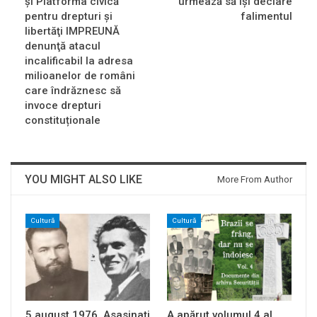
şi Platforma civică
urmează să îşi declare
pentru drepturi şi
falimentul
libertăţi IMPREUNĂ
denunţă atacul
incalificabil la adresa
milioanelor de români
care îndrăznesc să
invoce drepturi
constituționale
YOU MIGHT ALSO LIKE
More From Author
Cultură
Cultură
5 august 1976. Asasinați
A apărut volumul 4 al