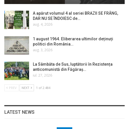
A apărut volumul 4 al seriei BRAZII SE FRÂNG,
DAR NU SE ÎNDOIESC de…
aug. 4, 2026
1 august 1964. Eliberarea ultimilor deținuți
politici din România…
aug. 3, 2026
La Sâmbăta de Sus, luptătorii în Rezistența
anticomunistă din Făgăraș…
iul. 27, 2026
PREV
NEXT
1 of 2.484
LATEST NEWS