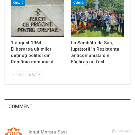
Cultură
Cultură
1 august 1964.
La Sâmbăta de Sus,
Eliberarea ultimilor
luptătorii în Rezistența
deținuți politici din
anticomunistă din
România comunistă
Făgăraș au fost…
PREV
NEXT
1 COMMENT
8 ani ago
Ionut Moraru
Says