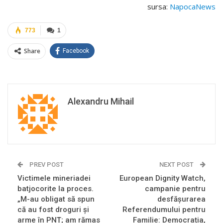
sursa:
NapocaNews
773
1
Share
Facebook
Alexandru Mihail
PREV POST
NEXT POST
Victimele mineriadei
European Dignity Watch,
batjocorite la proces.
campanie pentru
„M-au obligat să spun
desfășurarea
că au fost droguri și
Referendumului pentru
arme în PNȚ; am rămas
Familie: Democrația,