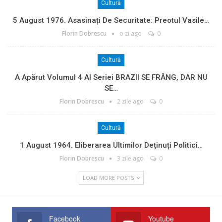
Cultură
5 August 1976. Asasinați De Securitate: Preotul Vasile…
Florin Dobrescu
o zi ago
0
Cultură
A Apărut Volumul 4 Al Seriei BRAZII SE FRÂNG, DAR NU
SE…
Florin Dobrescu
2 zile ago
0
Cultură
1 August 1964. Eliberarea Ultimilor Deținuți Politici…
Florin Dobrescu
3 zile ago
0
LOAD MORE POSTS
Facebook
Youtube