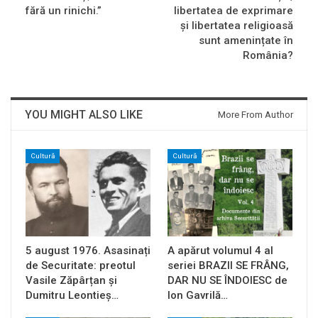
fără un rinichi.”
libertatea de exprimare
și libertatea religioasă
sunt amenințate în
România?
YOU MIGHT ALSO LIKE
More From Author
Cultură
Cultură
5 august 1976. Asasinați
A apărut volumul 4 al
de Securitate: preotul
seriei BRAZII SE FRÂNG,
Vasile Zăpârțan și
DAR NU SE ÎNDOIESC de
Dumitru Leontieș…
Ion Gavrilă…