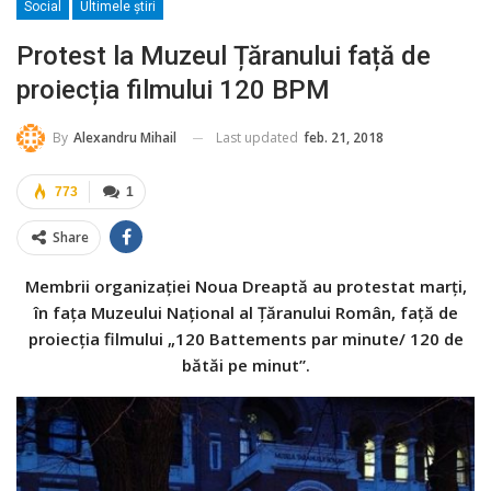
Social
Ultimele ştiri
Protest la Muzeul Țăranului față de
proiecția filmului 120 BPM
Last updated
feb. 21, 2018
By
Alexandru Mihail
773
1
Share
Membrii organizației Noua Dreaptă au protestat marți,
în fața Muzeului Național al Țăranului Român, față de
proiecția filmului „120 Battements par minute/ 120 de
bătăi pe minut”.