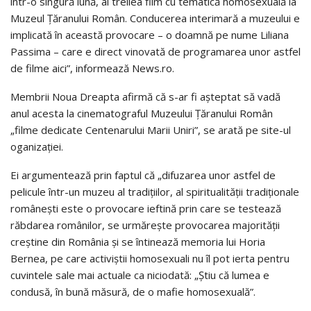
într-o singură lună, al treilea film cu tematică homosexuală la
Muzeul Țăranului Român. Conducerea interimară a muzeului e
implicată în această provocare – o doamnă pe nume Liliana
Passima – care e direct vinovată de programarea unor astfel
de filme aici”, informează News.ro.
Membrii Noua Dreapta afirmă că s-ar fi așteptat să vadă
anul acesta la cinematograful Muzeului Țăranului Român
„filme dedicate Centenarului Marii Uniri”, se arată pe site-ul
oganizației.
Ei argumentează prin faptul că „difuzarea unor astfel de
pelicule într-un muzeu al tradițiilor, al spiritualității tradiționale
românești este o provocare ieftină prin care se testează
răbdarea românilor, se urmărește provocarea majorității
creștine din România și se întinează memoria lui Horia
Bernea, pe care activiștii homosexuali nu îl pot ierta pentru
cuvintele sale mai actuale ca niciodată: „Știu că lumea e
condusă, în bună măsură, de o mafie homosexuală”.