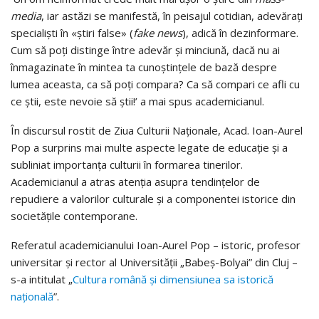
media
, iar astăzi se manifestă, în peisajul cotidian, adevărați
specialiști în «știri false» (
fake news
), adică în dezinformare.
Cum să poți distinge între adevăr și minciună, dacă nu ai
înmagazinate în mintea ta cunoștințele de bază despre
lumea aceasta, ca să poți compara? Ca să compari ce afli cu
ce știi, este nevoie să știi!’ a mai spus academicianul.
În discursul rostit de Ziua Culturii Naționale, Acad. Ioan-Aurel
Pop a surprins mai multe aspecte legate de educație și a
subliniat importanța culturii în formarea tinerilor.
Academicianul a atras atenția asupra tendințelor de
repudiere a valorilor culturale și a componentei istorice din
societățile contemporane.
Referatul academicianului Ioan-Aurel Pop – istoric, profesor
universitar și rector al Universității „Babeș-Bolyai” din Cluj –
s-a intitulat „
Cultura română și dimensiunea sa istorică
națională
”.