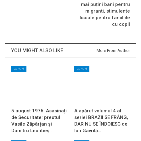
mai puțini bani pentru
migranți, stimulente
fiscale pentru familiile
cu copii
YOU MIGHT ALSO LIKE
More From Author
Cultură
Cultură
5 august 1976. Asasinați
A apărut volumul 4 al
de Securitate: preotul
seriei BRAZII SE FRÂNG,
Vasile Zăpârțan și
DAR NU SE ÎNDOIESC de
Dumitru Leontieș…
Ion Gavrilă…