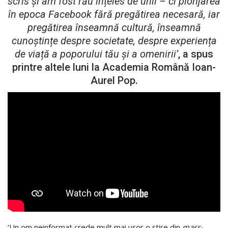
scris și am fost rău înțeles de unii – ci plonjarea
în epoca Facebook fără pregătirea necesară, iar
pregătirea înseamnă cultură, înseamnă
cunoștințe despre societate, despre experiența
de viață a poporului tău și a omenirii’
, a spus
printre altele luni la Academia Română Ioan-
Aurel Pop.
‘Un om neinformat crede mult mai ușor o știre din
mass-