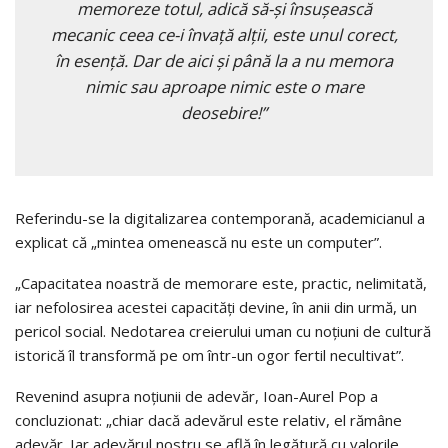
memoreze totul, adică să-și însușească
mecanic ceea ce-i învață alții, este unul corect,
în esență. Dar de aici și până la a nu memora
nimic sau aproape nimic este o mare
deosebire!”
Referindu-se la digitalizarea contemporană, academicianul a
explicat că „mintea omenească nu este un computer”.
„Capacitatea noastră de memorare este, practic, nelimitată,
iar nefolosirea acestei capacități devine, în anii din urmă, un
pericol social. Nedotarea creierului uman cu noțiuni de cultură
istorică îl transformă pe om într-un ogor fertil necultivat”.
Revenind asupra noțiunii de adevăr, Ioan-Aurel Pop a
concluzionat: „chiar dacă adevărul este relativ, el rămâne
adevăr. Iar adevărul nostru se află în legătură cu valorile