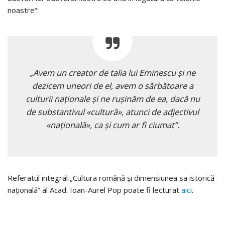
noastre”:
„Avem un creator de talia lui Eminescu și ne
dezicem uneori de el, avem o sărbătoare a
culturii naționale și ne rușinăm de ea, dacă nu
de substantivul «cultură», atunci de adjectivul
«națională», ca și cum ar fi ciumat”.
Referatul integral „Cultura română și dimensiunea sa istorică
națională” al Acad. Ioan-Aurel Pop poate fi lecturat
aici
.