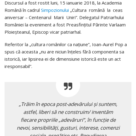
Discursul a fost rostit luni, 15 ianuarie 2018, la Academia
Română în cadrul
Simpozionului
„Cultura română la ceas
aniversar – Centenarul Marii Uniri”. Delegatul Patriarhului
României la eveniment a fost Preasfinţitul Părinte Varlaam
Ploieşteanul, Episcop vicar patriarhal.
Referitor la „cultura românilor ca națiune”, Ioan-Aurel Pop a
spus că aceasta „nu are niciun înțeles fără componenta sa
istorică, iar lipsirea ei de dimensiune istorică este un act
iresponsabil”.
„Trăim în epoca post-adevărului și suntem,
astfel, liberi să ne construim/ inventăm
fiecare propriile „adevăruri”, în funcție de
nevoi, sensibilități, gusturi, interese, comenzi
sociale, pregătire etc. Repudierea