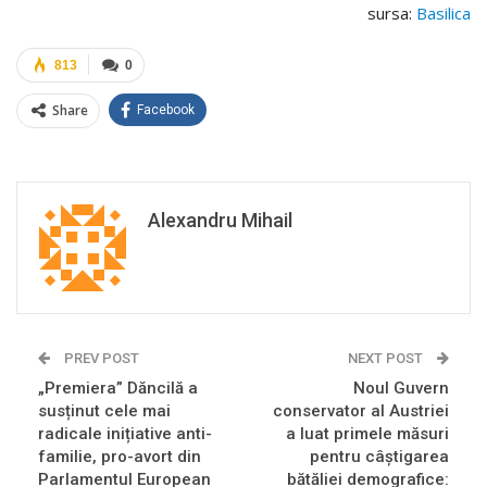
sursa:
Basilica
813
0
Share
Facebook
Alexandru Mihail
PREV POST
NEXT POST
„Premiera” Dăncilă a
Noul Guvern
susținut cele mai
conservator al Austriei
radicale inițiative anti-
a luat primele măsuri
familie, pro-avort din
pentru câștigarea
Parlamentul European
bătăliei demografice: