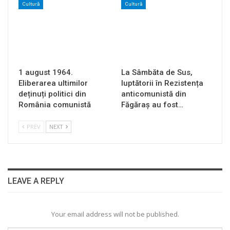
Cultură
Cultură
1 august 1964.
La Sâmbăta de Sus,
Eliberarea ultimilor
luptătorii în Rezistența
deținuți politici din
anticomunistă din
România comunistă
Făgăraș au fost…
PREV
NEXT
LEAVE A REPLY
Your email address will not be published.