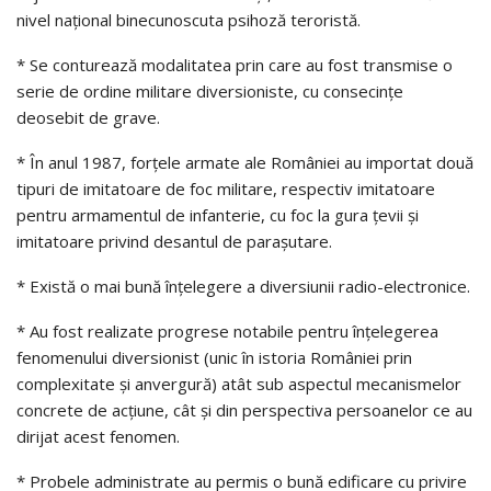
nivel naţional binecunoscuta psihoză teroristă.
* Se conturează modalitatea prin care au fost transmise o
serie de ordine militare diversioniste, cu consecinţe
deosebit de grave.
* În anul 1987, forţele armate ale României au importat două
tipuri de imitatoare de foc militare, respectiv imitatoare
pentru armamentul de infanterie, cu foc la gura ţevii şi
imitatoare privind desantul de paraşutare.
* Există o mai bună înţelegere a diversiunii radio-electronice.
* Au fost realizate progrese notabile pentru înţelegerea
fenomenului diversionist (unic în istoria României prin
complexitate şi anvergură) atât sub aspectul mecanismelor
concrete de acţiune, cât şi din perspectiva persoanelor ce au
dirijat acest fenomen.
* Probele administrate au permis o bună edificare cu privire