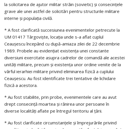
la solicitarea de ajutor militar străin (sovietic) şi consecinţele
grave ale unei astfel de solicitări pentru structurile militare
interne şi populaţia civilă.
* A fost clarificată succesiunea evenimentelor petrecute la
UM 01417 Târgovişte, locaţia unde s-a aflat cuplul
Ceauşescu începând cu după-amiaza zilei de 22 decembrie
1989. Probele au evidenţiat existenţa unei constante
diversiuni exercitate asupra cadrelor de comandă ale acestei
unităţi militare, precum şi existenţa unor ordine venite de la
vârful ierarhiei militare privind eliminarea fizică a cuplului
Ceauşescu. Au fost identificate trei tentative de lichidare
fizică a acestora.
* Au fost stabilite, prin probe, evenimentele care au avut
drept consecinţă moartea şi rănirea unor persoane în
diverse localităţi aflate pe întregul teritoriu al ţării.
* Au fost clarificate circumstanţele şi împrejurările privind