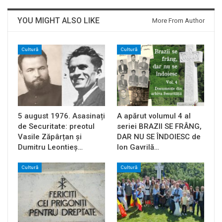
YOU MIGHT ALSO LIKE
More From Author
Cultură
Cultură
5 august 1976. Asasinați
A apărut volumul 4 al
de Securitate: preotul
seriei BRAZII SE FRÂNG,
Vasile Zăpârțan și
DAR NU SE ÎNDOIESC de
Dumitru Leontieș…
Ion Gavrilă…
Cultură
Cultură