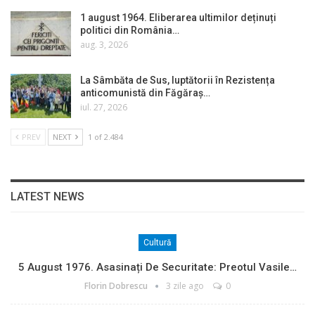
1 august 1964. Eliberarea ultimilor deținuți
politici din România…
aug. 3, 2026
La Sâmbăta de Sus, luptătorii în Rezistența
anticomunistă din Făgăraș…
iul. 27, 2026
PREV
NEXT
1 of 2.484
LATEST NEWS
Cultură
5 August 1976. Asasinați De Securitate: Preotul Vasile…
Florin Dobrescu
3 zile ago
0