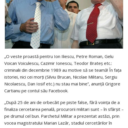
„O veste proastă pentru Ion Iliescu, Petre Roman, Gelu
Voica
n Voiculescu, Cazimir Ionescu, Teodor Brateș etc.:
criminalii din decembrie 1989 au motive să se teamă! În fața
istoriei, nici cei morți (Silviu Brucan, Nicolae Militaru, Sergiu
Nicolaescu, Dan Iosif etc.) nu stau mai bine”, anunţă Grigore
Cartianu pe contul său Facebook.
„După 25 de ani de orbecăit pe piste false, fără voința de a
finaliza cercetarea penală, procurorii militari sunt – în sfârșit –
pe drumul cel bun. Parchetul Militar a prezentat astăzi, prin
vocea magistratului Marian Lazăr, stadiul cercetărilor în