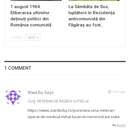
1 august 1964.
La Sâmbăta de Sus,
Eliberarea ultimilor
luptătorii în Rezistența
deținuți politici din
anticomunistă din
România comunistă
Făgăraș au fost…
PREV
NEXT
1 COMMENT
9 ani ago
Vlad Eu
Says
CLUJ -VETERAN DE RAZBOI si PSD-ul
https://www.ziardecluj.ro/povestea-unui-veteran-
operat-de-medicul-mihai-lucan-m-nenorocit-pe-viata
Reply