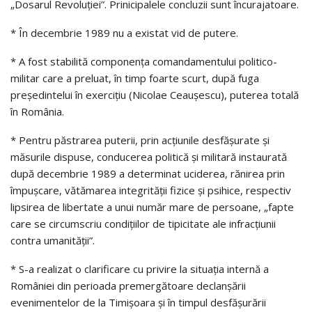
„Dosarul Revoluţiei”. Prinicipalele concluzii sunt încurajatoare.
* În decembrie 1989 nu a existat vid de putere.
* A fost stabilită componenţa comandamentului politico-
militar care a preluat, în timp foarte scurt, după fuga
preşedintelui în exerciţiu (Nicolae Ceaușescu), puterea totală
în România.
* Pentru păstrarea puterii, prin acţiunile desfăşurate şi
măsurile dispuse, conducerea politică şi militară instaurată
după decembrie 1989 a determinat uciderea, rănirea prin
împuşcare, vătămarea integrităţii fizice şi psihice, respectiv
lipsirea de libertate a unui număr mare de persoane, „fapte
care se circumscriu condiţiilor de tipicitate ale infracţiunii
contra umanităţii”.
* S-a realizat o clarificare cu privire la situaţia internă a
României din perioada premergătoare declanşării
evenimentelor de la Timişoara şi în timpul desfăşurării