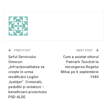
PREV POST
NEXT POST
Şeful Serviciului
Cum a asistat viitorul
Omoruri:
Patriarh Teoctist la
„Infracţionalitatea va
mirungerea Regelui
creşte în urma
Mihai pe 6 septembrie
modificării Legilor
1940
Justiţiei”. Criminalii,
pedofilii şi violatorii –
beneficiarii proiectului
PSD-ALDE.