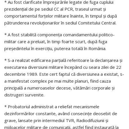
* Au fost clarificate împrejurările legate de fuga cuplului
prezidenţial de pe sediul CC al PCR, traseul urmat şi
comportamentul forţelor militare înainte, în timpul şi după
pătrunderea revoluţionarilor în sediul Comitetului Central.
* A fost stabilită componenţa comandamentului politico-
militar care a preluat, în timp foarte scurt, după fuga
preşedintelui în exerciţiu, puterea totală în România.
* S-a realizat edificarea parţială referitoare la declanşarea şi
executarea diversiunii militare începând cu seara zilei de 22
decembrie 1989. Este cert faptul că diversiunea a existat, s-
a manifestat complex pe mai multe planuri, fiind cauza
principală a numeroaselor decese, vătămări corporale şi
distrugeri survenite.
* Probatoriul administrat a reliefat mecanismele
dezinformărilor constante, având consecinţe deosebit de
grave, lansate prin intermediul TVR, Radiodifuziunii şi
mijloacelor militare de comunicaţii, astfel fiind instaurată la