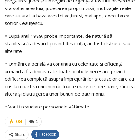
pregătirea judecării în regim de urgenţă a fostului preşedinte
şi a soţiei acestuia, judecarea propriu-zisă, motivaţiile reale
care au stat la baza acestei acţiuni şi, mai apoi, executarea
soţilor Ceauşescu.
* După anul 1989, probe importante, de natură să
stabilească adevărul privind Revoluţia, au fost distruse sau
alterate.
* Urmărirea penală va continua cu celeritate şi eficienţă,
urmând a fi administrate toate probele necesare privind
edificarea completă asupra împrejurărilor şi cauzelor care au
dus la moartea unui număr foarte mare de persoane, rănirea
altora şi distrugerea unor bunuri de patrimoniu.
* Vor fi reaudiate persoanele vătămate.
884
1
Share
Facebook