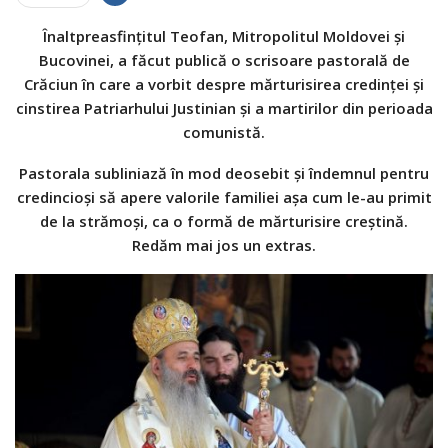
Înaltpreasfinţitul Teofan, Mitropolitul Moldovei şi
Bucovinei, a făcut publică o scrisoare pastorală de
Crăciun în care a vorbit despre mărturisirea credinţei şi
cinstirea Patriarhului Justinian şi a martirilor din perioada
comunistă.
Pastorala subliniază în mod deosebit şi îndemnul pentru
credincioşi să apere valorile familiei aşa cum le-au primit
de la strămoşi, ca o formă de mărturisire creştină.
Redăm mai jos un extras.