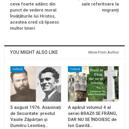
ceva foarte adânc din
sale referitoare la
punct de vedere moral.
migranți
Învățăturile lui Hristos,
acestea cred că lipsesc
multor tineri
YOU MIGHT ALSO LIKE
More From Author
Cultură
Cultură
5 august 1976. Asasinați
A apărut volumul 4 al
de Securitate: preotul
seriei BRAZII SE FRÂNG,
Vasile Zăpârțan și
DAR NU SE ÎNDOIESC de
Dumitru Leontieș…
Ion Gavrilă…