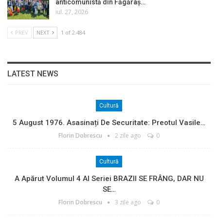
anticomunistă din Făgăraș…
iul. 27, 2026
PREV
NEXT
1 of 2.484
LATEST NEWS
Cultură
5 August 1976. Asasinați De Securitate: Preotul Vasile…
Florin Dobrescu
2 zile ago
0
Cultură
A Apărut Volumul 4 Al Seriei BRAZII SE FRÂNG, DAR NU
SE…
Florin Dobrescu
3 zile ago
0