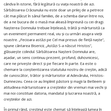
cândva în istorie, fără legătură cu viaţa noastră de azi.
Sărbătoarea Crăciunului nu este doar un prilej de a petrece
cât mai plăcut în sânul familiei, de a schimba daruri între noi,
de a ne bucura de o masă mai aleasă împreună cu cei dragi.
Naşterea Domnului trebuie înţeleasă, trăită şi mărturisită ca
un eveniment permanent real, viu şi cu urmări asupra vieţii
noastre. „Fecioara astăzi pe Cel mai presus de fiinţă naşte”,
spune cântarea Bisericii; „Astăzi S-a născut Hristos”,
glăsuieşte colindul. Sărbătoarea Naşterii Domnului are,
aşadar, un sens continuu prezent, profund, duhovnicesc,
care ne priveşte direct şi pe fiecare în parte. Ea este o
chemare la conştientizarea statutului nostru de creştin, adică
de cunoscător, trăitor şi mărturisitor al Adevărului, Hristos-
Dumnezeu. Ceea ce au împlinit păstorii şi magii la Betleem şi
atitudinea mărturisitoare a creştinilor din vremuri mai vechi şi
mai noi constituie datoria, mandatul şi lucrarea noastră, a
creştinilor de azi.
În primul rând, creştinul este chemat să înţeleagă lumea în