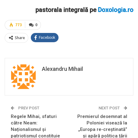
pastorala integrală pe
Doxologia.ro
773
0
Share
Facebook
Alexandru Mihail
PREV POST
NEXT POST
Regele Mihai, sfaturi
Premierul desemnat al
către Neam:
Poloniei visează la
Naționalismul și
„Europa re-creștinată”
patriotismul constituie
și apără politica țării