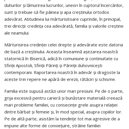
duhurilor şi lămurirea lucrurilor, uneori în cuptorul încercărilor,
sunt şi trebuie să fie pâinea şi apa creştinului ortodox
adevărat. Atitudinea lui mărturisitoare cuprinde, în principal,
trei direcţii: credinţa cea adevărată, familia şi valorile creştine
ale neamului.
Mărturisirea credinţei celei drepte şi adevărate este datoria
de bază a creştinului. Aceasta înseamnă aşezarea noastră
statornică în Biserică, adică în comuniune şi continuitate cu
Sfinţii Apostoli, Sfinţii Părinţi şi Părinţii duhovniceşti
contemporani. Raportarea noastră în adevăr şi dragoste la
aceste trei repere ne apără de erezii, rătăciri şi schisme.
Familia este supusă astăzi unor mari presiuni. Pe de o parte,
grija excesivă pentru carieră şi bunăstare materială creează
mari probleme familiei, cu consecinţe grele asupra relaţiei
dintre bărbat şi femeie şi, în mod special, asupra copiilor lor.
Pe de altă parte, asistăm la tendinţe tot mai agresive de a
impune alte forme de convieţuire, străine familiei