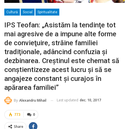
Cultură
Social
Spiritualitate
IPS Teofan: „Asistăm la tendinţe tot
mai agresive de a impune alte forme
de convieţuire, străine familiei
tradiţionale, adâncind confuzia şi
dezbinarea. Creştinul este chemat să
conştientizeze acest lucru şi să se
angajeze constant şi curajos în
apărarea familiei”
Last updated
dec. 10, 2017
By
Alexandru Mihail
773
0
Share