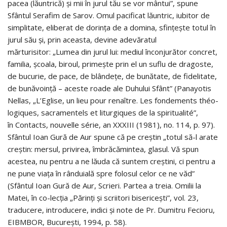
pacea (lăuntrică) şi mii în jurul tău se vor mântui”, spune
Sfântul Serafim de Sarov. Omul pacificat lăuntric, iubitor de
simplitate, eliberat de dorinţa de a domina, sfinţeşte totul în
jurul său şi, prin aceasta, devine adevăratul
mărturisitor: „Lumea din jurul lui: mediul înconjurător concret,
familia, şcoala, biroul, primeşte prin el un suflu de dragoste,
de bucurie, de pace, de blândeţe, de bunătate, de fidelitate,
de bunăvoinţă – aceste roade ale Duhului Sfânt” (Panayotis
Nellas, „L’Eglise, un lieu pour renaître. Les fondements théo-
logiques, sacramentels et liturgiques de la spiritualité”,
în Contacts, nouvelle série, an XXXIII (1981), no. 114, p. 97).
Sfântul Ioan Gură de Aur spune că pe creştin „totul să-l arate
creştin: mersul, privirea, îmbrăcămintea, glasul. Vă spun
acestea, nu pentru a ne lăuda că suntem creştini, ci pentru a
ne pune viaţa în rânduială spre folosul celor ce ne văd”
(Sfântul Ioan Gură de Aur, Scrieri. Partea a treia. Omilii la
Matei, în co-lecţia „Părinţi şi scriitori bisericeşti”, vol. 23,
traducere, introducere, indici şi note de Pr. Dumitru Fecioru,
EIBMBOR, Bucureşti, 1994, p. 58).