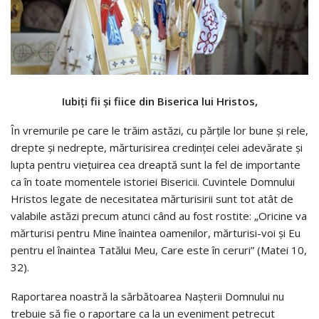
Iubiţi fii şi fiice din Biserica lui Hristos,
În vremurile pe care le trăim astăzi, cu părţile lor bune şi rele,
drepte şi nedrepte, mărturisirea credinţei celei adevărate şi
lupta pentru vieţuirea cea dreaptă sunt la fel de importante
ca în toate momentele istoriei Bisericii. Cuvintele Domnului
Hristos legate de necesitatea mărturisirii sunt tot atât de
valabile astăzi precum atunci când au fost rostite: „Oricine va
mărturisi pentru Mine înaintea oamenilor, mărturisi-voi şi Eu
pentru el înaintea Tatălui Meu, Care este în ceruri” (Matei 10,
32).
Raportarea noastră la sărbătoarea Naşterii Domnului nu
trebuie să fie o raportare ca la un eveniment petrecut