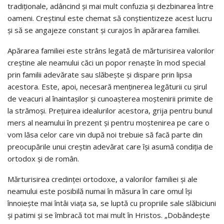
tradiţionale, adâncind şi mai mult confuzia şi dezbinarea între
oameni. Creştinul este chemat să conştientizeze acest lucru
şi să se angajeze constant şi curajos în apărarea familiei.
Apărarea familiei este strâns legată de mărturisirea valorilor
creştine ale neamului căci un popor renaşte în mod special
prin familii adevărate sau slăbeşte şi dispare prin lipsa
acestora. Este, apoi, necesară menţinerea legăturii cu şirul
de veacuri al înaintaşilor şi cunoaşterea moştenirii primite de
la strămoşi. Preţuirea idealurilor acestora, grija pentru bunul
mers al neamului în prezent şi pentru moştenirea pe care o
vom lăsa celor care vin după noi trebuie să facă parte din
preocupările unui creştin adevărat care îşi asumă condiţia de
ortodox şi de român.
Mărturisirea credinţei ortodoxe, a valorilor familiei şi ale
neamului este posibilă numai în măsura în care omul îşi
înnoieşte mai întâi viaţa sa, se luptă cu propriile sale slăbiciuni
şi patimi şi se îmbracă tot mai mult în Hristos. „Dobândeşte