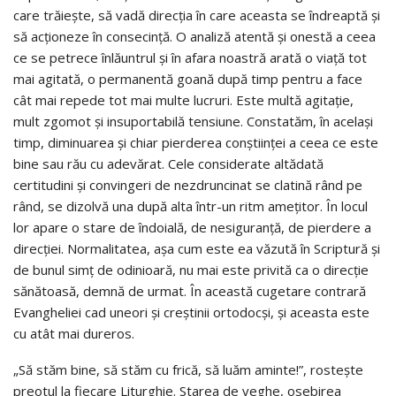
care trăieşte, să vadă direcţia în care aceasta se îndreaptă şi
să acţioneze în consecinţă. O analiză atentă şi onestă a ceea
ce se petrece înlăuntrul şi în afara noastră arată o viaţă tot
mai agitată, o permanentă goană după timp pentru a face
cât mai repede tot mai multe lucruri. Este multă agitaţie,
mult zgomot şi insuportabilă tensiune. Constatăm, în acelaşi
timp, diminuarea şi chiar pierderea conştiinţei a ceea ce este
bine sau rău cu adevărat. Cele considerate altădată
certitudini şi convingeri de nezdruncinat se clatină rând pe
rând, se dizolvă una după alta într-un ritm ameţitor. În locul
lor apare o stare de îndoială, de nesiguranţă, de pierdere a
direcţiei. Normalitatea, aşa cum este ea văzută în Scriptură şi
de bunul simţ de odinioară, nu mai este privită ca o direcţie
sănătoasă, demnă de urmat. În această cugetare contrară
Evangheliei cad uneori şi creştinii ortodocşi, şi aceasta este
cu atât mai dureros.
„Să stăm bine, să stăm cu frică, să luăm aminte!”, rosteşte
preotul la fiecare Liturghie. Starea de veghe, osebirea