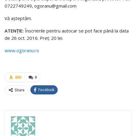
0722749249, ogoranu@gmail.com
Vă aşteptăm.
ATENŢIE:
Înscrierile pentru autocar se pot face până la data
de 26 oct. 2016. Preţ: 20 lei.
www.ogoranu.ro
860
0
Share
Facebook