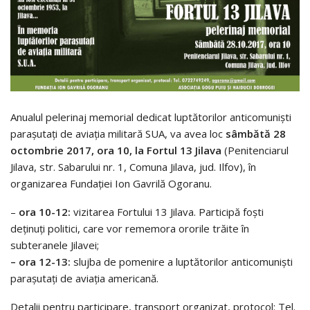
Anualul pelerinaj memorial dedicat luptătorilor anticomunişti
paraşutaţi de aviaţia militară SUA, va avea loc
sâmbătă 28
octombrie 2017, ora 10, la Fortul 13 Jilava
(Penitenciarul
Jilava, str. Sabarului nr. 1, Comuna Jilava, jud. Ilfov), în
organizarea Fundaţiei Ion Gavrilă Ogoranu.
–
ora 10-12:
vizitarea Fortului 13 Jilava. Participă foşti
deţinuţi politici, care vor rememora ororile trăite în
subteranele Jilavei;
– ora 12-13:
slujba de pomenire a luptătorilor anticomunişti
paraşutaţi de aviaţia americană.
Detalii pentru participare, transport organizat, protocol: Tel.