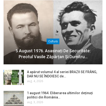
Cultură
5 August 1976. Asasinați De Securitate:
Preotul Vasile Zăpârțan Și Dumitru…
A apărut volumul 4 al seriei BRAZII SE FRÂNG,
DAR NU SE ÎNDOIESC de…
aug. 4, 2026
1 august 1964. Eliberarea ultimilor deținuți
politici din România…
aug. 3, 2026