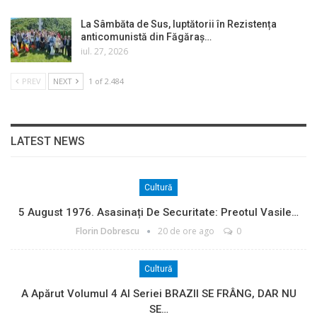
La Sâmbăta de Sus, luptătorii în Rezistența
anticomunistă din Făgăraș…
iul. 27, 2026
PREV
NEXT
1 of 2.484
LATEST NEWS
Cultură
5 August 1976. Asasinați De Securitate: Preotul Vasile…
Florin Dobrescu
20 de ore ago
0
Cultură
A Apărut Volumul 4 Al Seriei BRAZII SE FRÂNG, DAR NU
SE…