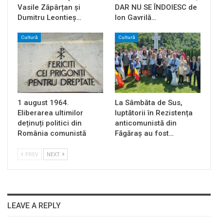
Vasile Zăpârțan și
DAR NU SE ÎNDOIESC de
Dumitru Leontieș…
Ion Gavrilă…
Cultură
Cultură
1 august 1964.
La Sâmbăta de Sus,
Eliberarea ultimilor
luptătorii în Rezistența
deținuți politici din
anticomunistă din
România comunistă
Făgăraș au fost…
PREV
NEXT
LEAVE A REPLY