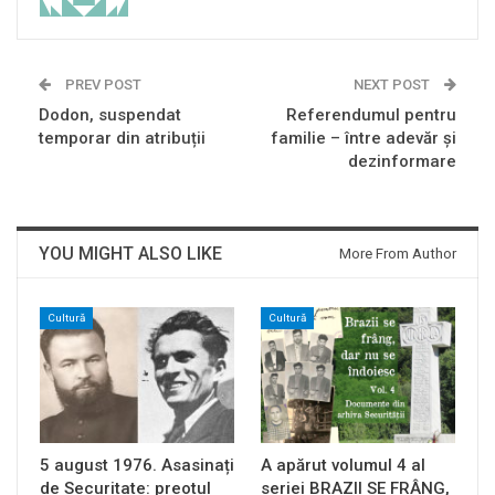
PREV POST
NEXT POST
Dodon, suspendat
Referendumul pentru
temporar din atribuții
familie – între adevăr și
dezinformare
YOU MIGHT ALSO LIKE
More From Author
Cultură
Cultură
5 august 1976. Asasinați
A apărut volumul 4 al
de Securitate: preotul
seriei BRAZII SE FRÂNG,