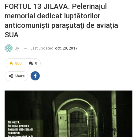
FORTUL 13 JILAVA. Pelerinajul
memorial dedicat luptătorilor
anticomunişti paraşutaţi de aviaţia
SUA
Last updated
oct. 20, 2017
By
860
0
Share