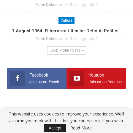
Florin Dobrescu
2 zile ago
0
Cultură
1 August 1964. Eliberarea Ultimilor Deținuți Politici…
Florin Dobrescu
3 zile ago
0
LOAD MORE POSTS
Facebook
Youtube
Join us on Facebook
Join us on Youtube
This website uses cookies to improve your experience. We'll
© 2025 - All Rights Reserved.
assume you're ok with this, but you can opt-out if you wish.
Website Design:
Buciumul
Accept
Read More