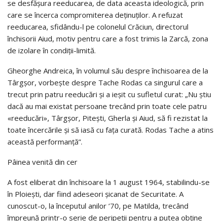
se desfășura reeducarea, de data aceasta ideologică, prin
care se încerca compromiterea deținu­ților. A refuzat
reeducarea, sfidându-l pe colonelul Crăciun, directorul
închisorii Aiud, motiv pentru care a fost trimis la Zarcă, zona
de izolare în condiții-limită.
Gheorghe Andreica, în volumul său despre închisoarea de la
Târgșor, vorbește despre Tache Rodas ca singurul care a
trecut prin patru reeducări și a ieșit cu sufletul curat: „Nu știu
dacă au mai existat persoane trecând prin toate cele patru
«reeducări», Târgșor, Pitești, Gherla și Aiud, să fi rezistat la
toate încercările și să iasă cu fața curată. Rodas Tache a atins
această perfor­manță”.
Pâinea venită din cer
A fost eliberat din închisoare la 1 august 1964, stabilindu-se
în Ploiești, dar fiind adeseori șicanat de Securitate. A
cunoscut-o, la începutul anilor ’70, pe Matilda, trecând
împreună printr-o serie de peripeții pentru a putea obține