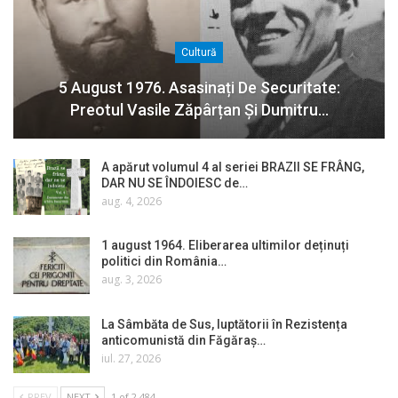
Cultură
5 August 1976. Asasinați De Securitate:
Preotul Vasile Zăpârțan Și Dumitru…
A apărut volumul 4 al seriei BRAZII SE FRÂNG,
DAR NU SE ÎNDOIESC de…
aug. 4, 2026
1 august 1964. Eliberarea ultimilor deținuți
politici din România…
aug. 3, 2026
La Sâmbăta de Sus, luptătorii în Rezistența
anticomunistă din Făgăraș…
iul. 27, 2026
PREV
NEXT
1 of 2.484