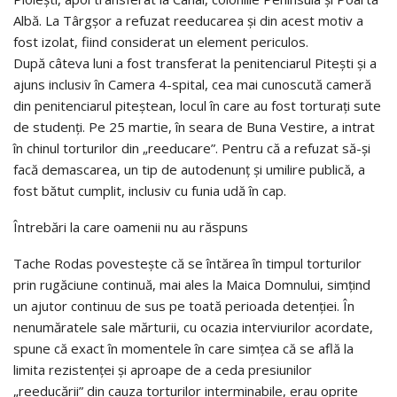
Albă. La Târgșor a refuzat reeducarea și din acest motiv a
fost izolat, fiind considerat un element periculos.
După câteva luni a fost transferat la penitenciarul Pitești și a
ajuns inclusiv în Camera 4-spital, cea mai cunoscută cameră
din penitenciarul piteștean, locul în care au fost torturați sute
de studenți. Pe 25 martie, în seara de Buna Vestire, a intrat
în chinul torturilor din „reeducare”. Pentru că a refuzat să-și
facă demascarea, un tip de autodenunț și umilire publică, a
fost bătut cumplit, inclusiv cu funia udă în cap.
Întrebări la care oamenii nu au răspuns
Tache Rodas povestește că se întărea în timpul torturilor
prin rugăciune continuă, mai ales la Maica Domnului, simțind
un ajutor continuu de sus pe toată perioada detenției. În
nenumăratele sale mărturii, cu ocazia interviurilor acordate,
spune că exact în momentele în care simțea că se află la
limita rezis­tenței și aproape de a ceda presiunilor
„reeducării” din cauza torturilor interminabile, erau oprite