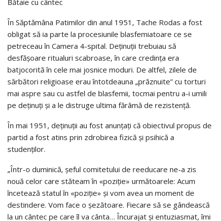
Bătaie cu cântec
În Săptămâna Patimilor din anul 1951, Tache Rodas a fost
obligat să ia parte la procesiunile blasfemiatoare ce se
petreceau în Camera 4-spital. Deținuții trebuiau să
desfășoare ritualuri scabroase, în care credința era
batjocorită în cele mai josnice moduri. De altfel, zilele de
sărbători religioase erau întotdeauna „prăznuite” cu torturi
mai aspre sau cu astfel de blasfemii, tocmai pentru a-i umili
pe deținuți și a le distruge ultima fărâmă de rezistență.
În mai 1951, deținuții au fost anunțați că obiectivul propus de
partid a fost atins prin zdrobirea fizică și psihică a
studenților.
„Într-o duminică, șeful comitetului de reeducare ne-a zis
nouă celor care stăteam în «poziție» următoarele: Acum
încetează statul în «poziție» și vom avea un moment de
destindere. Vom face o șezătoare. Fiecare să se gândească
la un cântec pe care îl va cânta… Încurajat și entuziasmat, îmi