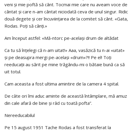
veni și mie poftă să cânt. Tocmai mie care nu aveam voce de
cântat și care n-am cântat niciodată ceva de unul singur. Ridic
două degete și cer încu­viințarea de la comitet să cânt. «Gata,
Rodas. Poți să cânți.»
Am început astfel: «Mă-ntorc pe-același drum de altădat
Ca tu să înțelegi că n-am uitat!» Aaa, vasăzică tu n-ai «uitat»
și pe deasupra mergi pe-același «drum»?!! Pe el! Toți
reeducații au sărit pe mine trăgându-mi o bătaie bună ca să
uit totul.
Cam aceasta a fost ultima amintire de la camera 4 spital.
De câte ori îmi aduc aminte de această întâmplare, mă amuz
din cale afară de bine şi râd cu toată pofta”.
Nereeducabilul
Pe 15 august 1951 Tache Rodas a fost transferat la