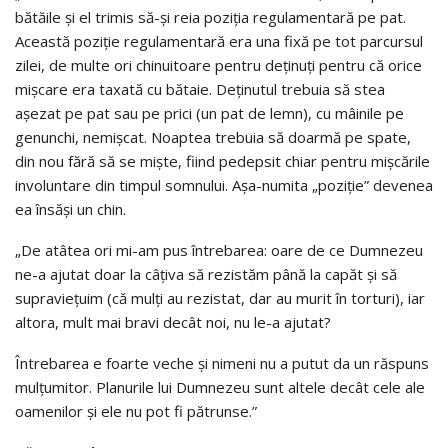
bătăile și el trimis să-și reia poziția regulamentară pe pat.
Această poziție regulamentară era una fixă pe tot parcursul
zilei, de multe ori chinuitoare pentru deținuți pentru că orice
mișcare era taxată cu bătaie. Deținutul trebuia să stea
așezat pe pat sau pe prici (un pat de lemn), cu mâinile pe
genunchi, nemișcat. Noaptea trebuia să doarmă pe spate,
din nou fără să se miște, fiind pedepsit chiar pentru mișcările
involuntare din timpul somnului. Așa-numita „poziție” devenea
ea însăși un chin.
„De atâtea ori mi-am pus întrebarea: oare de ce Dumnezeu
ne-a ajutat doar la câţiva să rezistăm până la capăt și să
supraviețuim (că mulți au rezistat, dar au murit în torturi), iar
altora, mult mai bravi decât noi, nu le-a ajutat?
Întrebarea e foarte veche și nimeni nu a putut da un răspuns
mulțumitor. Planurile lui Dumnezeu sunt altele decât cele ale
oamenilor și ele nu pot fi pătrunse.”