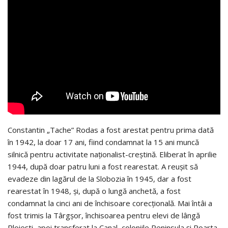
Constantin „Tache” Rodas a fost arestat pentru prima dată
în 1942, la doar 17 ani, fiind condamnat la 15 ani muncă
silnică pentru activitate naţionalist-creştină. Eliberat în aprilie
1944, după doar patru luni a fost rearestat. A reușit să
evadeze din lagărul de la Slobozia în 1945, dar a fost
rearestat în 1948, și, după o lungă anchetă, a fost
condamnat la cinci ani de închisoare corecțională. Mai întâi a
fost trimis la Târgșor, închisoarea pentru elevi de lângă
Ploiești, apoi transferat la Canal, coloniile Peninsula și Poarta