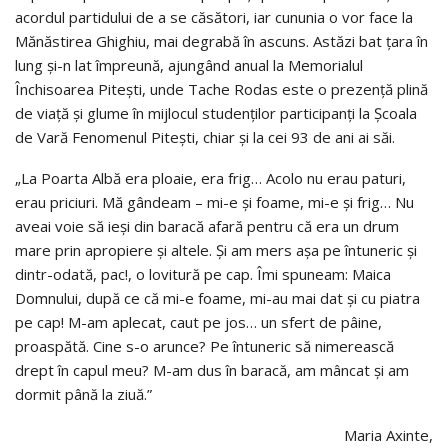
acordul partidului de a se căsători, iar cununia o vor face la
Mănăstirea Ghighiu, mai degrabă în ascuns. Astăzi bat țara în
lung și-n lat împreună, ajungând anual la Memorialul
Închisoarea Pitești, unde Tache Rodas este o prezență plină
de viață și glume în mijlocul studenților participanți la Școala
de Vară Fenomenul Pitești, chiar și la cei 93 de ani ai săi.
„La Poarta Albă era ploaie, era frig… Acolo nu erau paturi,
erau priciuri. Mă gândeam – mi-e și foame, mi-e și frig… Nu
aveai voie să ieși din baracă afară pentru că era un drum
mare prin apropiere și altele. Și am mers așa pe întuneric și
dintr-odată, pac!, o lovitură pe cap. Îmi spuneam: Maica
Domnului, după ce că mi-e foame, mi-au mai dat și cu piatra
pe cap! M-am aplecat, caut pe jos… un sfert de pâine,
proaspătă. Cine s-o arunce? Pe întuneric să nimerească
drept în capul meu? M-am dus în baracă, am mâncat și am
dormit până la ziuă.”
Maria Axinte,