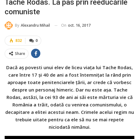
Tache Rodas. La pas prin reeducările
comuniste
On
oct. 16, 2017
By
Alexandru Mihail
832
0
Share
Dacă aş povesti unui elev de liceu viaţa lui Tache Rodas,
care între 17 şi 40 de ani a fost întemniţat la rând prin
aproape toate penitenciarele ţării, ar crede că vorbesc
despre un personaj himeric. Dar nu este aşa. Tache
Rodas, astăzi, la cei 93 de ani ai săi este mărturia vie că
România a trăit, odată cu venirea comunismului, o
decapitare a elitei acestui neam. Crimele acelui regim nu
trebuie uitate pentru ca ele să nu se mai repete
niciodată nimănui.