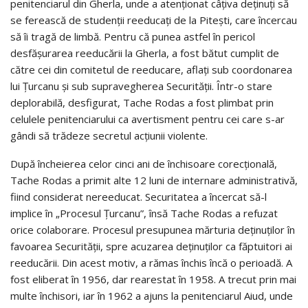
penitenciarul din Gherla, unde a atenționat câțiva deținuți să
se ferească de studenții reeducați de la Pitești, care încercau
să îi tragă de limbă. Pentru că punea astfel în pericol
desfășurarea reeducării la Gherla, a fost bătut cumplit de
către cei din comitetul de reeducare, aflați sub coordonarea
lui Țurcanu și sub supravegherea Securității. Într-o stare
deplorabilă, desfigurat, Tache Rodas a fost plimbat prin
celulele penitenciarului ca avertisment pentru cei care s-ar
gândi să trădeze secretul acțiunii violente.
După încheierea celor cinci ani de închisoare corecțională,
Tache Rodas a primit alte 12 luni de internare administrativă,
fiind considerat nereeducat. Securitatea a încercat să-l
implice în „Procesul Țurcanu”, însă Tache Rodas a refuzat
orice colaborare. Procesul presupunea mărturia deținuților în
favoarea Securității, spre acuzarea deținuților ca făptuitori ai
reeducării. Din acest motiv, a rămas închis încă o perioadă. A
fost eliberat în 1956, dar rearestat în 1958. A trecut prin mai
multe închisori, iar în 1962 a ajuns la penitenciarul Aiud, unde