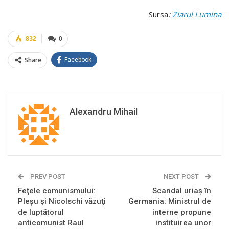
Sursa
:
Ziarul Lumina
832
0
Share
Facebook
Alexandru Mihail
PREV POST
NEXT POST
Feţele comunismului:
Scandal uriaș în
Pleşu şi Nicolschi văzuţi
Germania: Ministrul de
de luptătorul
interne propune
anticomunist Raul
instituirea unor