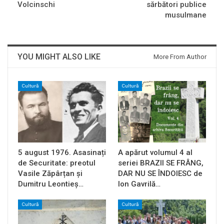
Volcinschi
sărbători publice
musulmane
YOU MIGHT ALSO LIKE
More From Author
Cultură
Cultură
5 august 1976. Asasinați
A apărut volumul 4 al
de Securitate: preotul
seriei BRAZII SE FRÂNG,
Vasile Zăpârțan și
DAR NU SE ÎNDOIESC de
Dumitru Leontieș…
Ion Gavrilă…
Cultură
Cultură