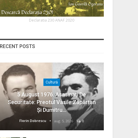
Declaratia 230 ANAF 2020
RECENT POSTS
Cultură
5 August 1976. Asasinați De
Securitate: Preotul Vasile Zăpârțan
Și Dumitru…
Florin Dobrescu
aug. 5, 2026
0