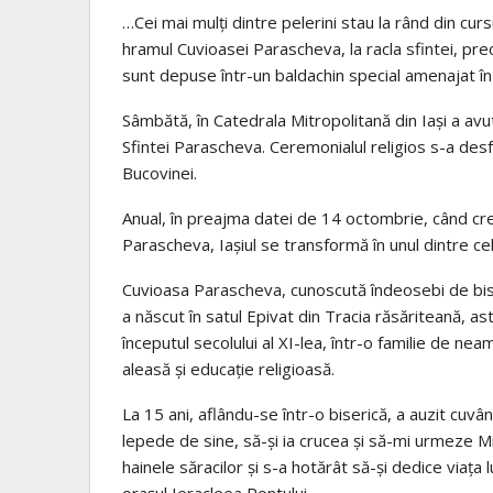
…Cei mai mulți dintre pelerini stau la rând din curs
hramul Cuvioasei Parascheva, la racla sfintei, pre
sunt depuse într-un baldachin special amenajat în
Sâmbătă, în Catedrala Mitropolitană din Iași a avut 
Sfintei Parascheva. Ceremonialul religios s-a desf
Bucovinei.
Anual, în preajma datei de 14 octombrie, când cre
Parascheva, Iașiul se transformă în unul dintre cel
Cuvioasa Parascheva, cunoscută îndeosebi de bise
a născut în satul Epivat din Tracia răsăriteană, a
începutul secolului al XI-lea, într-o familie de ne
aleasă și educație religioasă.
La 15 ani, aflându-se într-o biserică, a auzit cuv
lepede de sine, să-și ia crucea și să-mi urmeze Mie
hainele săracilor și s-a hotărât să-și dedice viața 
orașul Ieracleea Pontului.