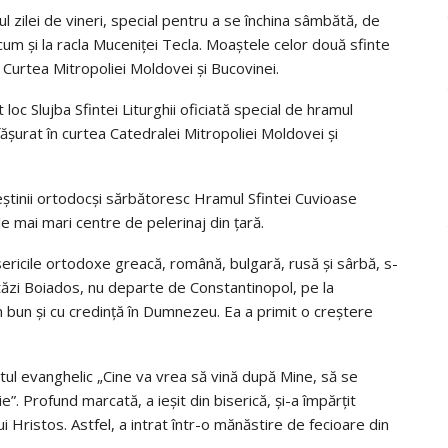
ul zilei de vineri, special pentru a se închina sâmbătă, de
cum și la racla Muceniței Tecla. Moaștele celor două sfinte
 Curtea Mitropoliei Moldovei și Bucovinei.
loc Slujba Sfintei Liturghii oficiată special de hramul
ășurat în curtea Catedralei Mitropoliei Moldovei și
știnii ortodocși sărbătoresc Hramul Sfintei Cuvioase
e mai mari centre de pelerinaj din țară.
ricile ortodoxe greacă, română, bulgară, rusă și sârbă, s-
stăzi Boiados, nu departe de Constantinopol, pe la
am bun și cu credință în Dumnezeu. Ea a primit o creștere
ântul evanghelic „Cine va vrea să vină după Mine, să se
”. Profund marcată, a ieșit din biserică, și-a împărțit
lui Hristos. Astfel, a intrat într-o mănăstire de fecioare din