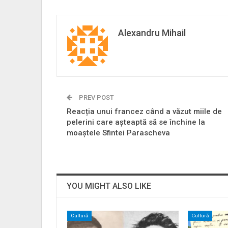
Alexandru Mihail
PREV POST
Reacția unui francez când a văzut miile de
pelerini care așteaptă să se închine la
moaștele Sfintei Parascheva
YOU MIGHT ALSO LIKE
Cultură
Cultură