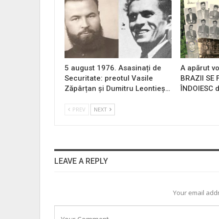
5 august 1976. Asasinați de
A apărut vo
Securitate: preotul Vasile
BRAZII SE
Zăpârțan și Dumitru Leontieș…
ÎNDOIESC d
PREV
NEXT
LEAVE A REPLY
Your email addr