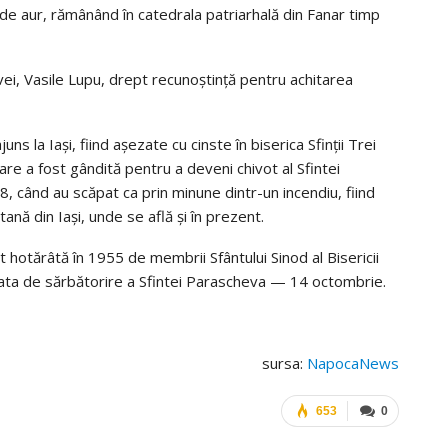
de aur, rămânând în catedrala patriarhală din Fanar timp
ei, Vasile Lupu, drept recunoștință pentru achitarea
s la Iași, fiind așezate cu cinste în biserica Sfinții Trei
re a fost gândită pentru a deveni chivot al Sfintei
 când au scăpat ca prin minune dintr-un incendiu, fiind
ană din Iași, unde se află și în prezent.
 hotărâtă în 1955 de membrii Sfântului Sinod al Bisericii
data de sărbătorire a Sfintei Parascheva — 14 octombrie.
sursa:
NapocaNews
653
0