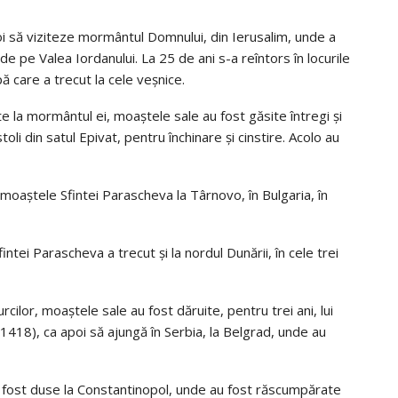
oi să viziteze mormântul Domnului, din Ierusalim, unde a
e pe Valea Iordanului. La 25 de ani s-a reîntors în locurile
upă care a trecut la cele veșnice.
te la mormântul ei, moaștele sale au fost găsite întregi și
toli din satul Epivat, pentru închinare și cinstire. Acolo au
 moaștele Sfintei Parascheva la Târnovo, în Bulgaria, în
intei Parascheva a trecut și la nordul Dunării, în cele trei
rcilor, moaștele sale au fost dăruite, pentru trei ani, lui
418), ca apoi să ajungă în Serbia, la Belgrad, unde au
u fost duse la Constantinopol, unde au fost răscumpărate