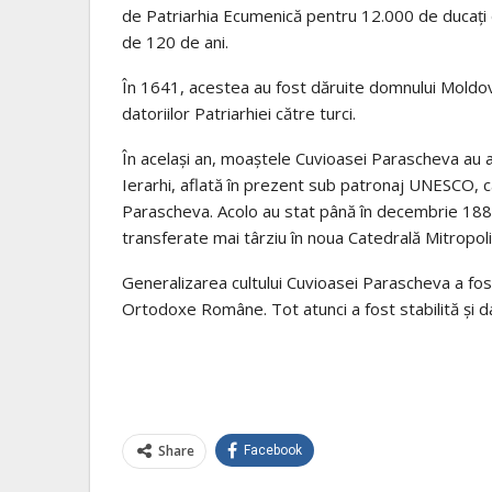
de Patriarhia Ecumenică pentru 12.000 de ducați 
de 120 de ani.
În 1641, acestea au fost dăruite domnului Moldov
datoriilor Patriarhiei către turci.
În același an, moaștele Cuvioasei Parascheva au ajun
Ierarhi, aflată în prezent sub patronaj UNESCO, ca
Parascheva. Acolo au stat până în decembrie 1888,
transferate mai târziu în noua Catedrală Mitropolit
Generalizarea cultului Cuvioasei Parascheva a fost
Ortodoxe Române. Tot atunci a fost stabilită și 
Share
Facebook