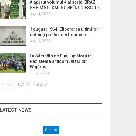
A apărut volumul 4 al seriei BRAZII
SE FRÂNG, DAR NU SE ÎNDOIESC de…
aug. 4, 2026
1 august 1964. Eliberarea ultimilor
deținuți politici din România…
aug. 3, 2026
La Sâmbăta de Sus, luptătorii în
Rezistența anticomunistă din
Făgăraș…
iul. 27, 2026
PREV
NEXT
1 of 2.484
LATEST NEWS
Cultură