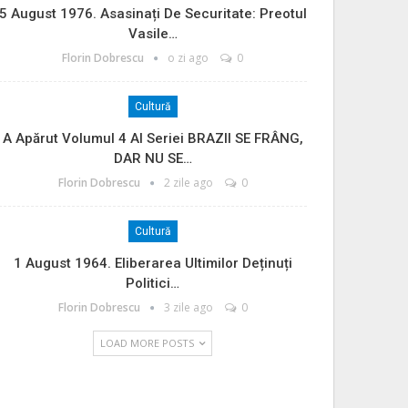
5 August 1976. Asasinați De Securitate: Preotul
Vasile…
Florin Dobrescu
o zi ago
0
Cultură
A Apărut Volumul 4 Al Seriei BRAZII SE FRÂNG,
DAR NU SE…
Florin Dobrescu
2 zile ago
0
Cultură
1 August 1964. Eliberarea Ultimilor Deținuți
Politici…
Florin Dobrescu
3 zile ago
0
LOAD MORE POSTS