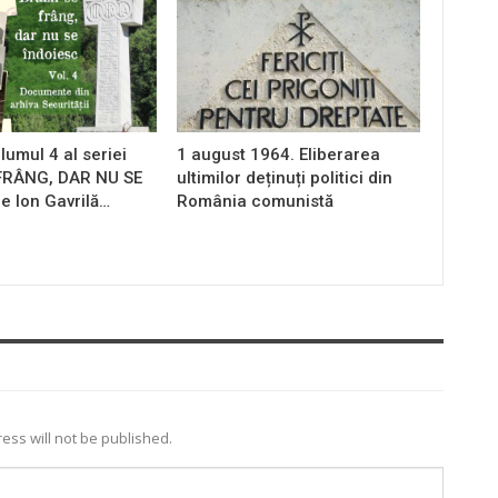
lumul 4 al seriei
1 august 1964. Eliberarea
 FRÂNG, DAR NU SE
ultimilor deținuți politici din
e Ion Gavrilă…
România comunistă
ess will not be published.