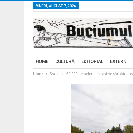
VINERI, AUGUST 7, 2026
HOME
CULTURĂ
EDITORIAL
EXTERN
Home
Social
50.000 de pelerini la Iași de sărbătoare