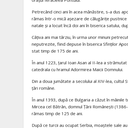
Petrecând cinci ani în acea mănăstire, s-a dus ap
rămas într-o mică așezare de călugărițe pustnice d
natale și a locuit încă doi ani în biserica satului, d
Câțiva ani mai târziu, în urma unor minuni petrecu
neputrezite, fiind depuse în biserica Sfinților Apos
stat timp de 175 de ani.
În anul 1223, țarul Ioan Asan al II-lea a strămutat
catedrala cu hramul Adormirea Maicii Domnului.
Din a doua jumătate a secolului al XIV-lea, cultul Sf
țări române.
În anul 1393, după ce Bulgaria a căzut în mâinile tu
Mircea cel Bătrân, domnul Țării Românești (1386-1
rămas timp de 125 de ani.
După ce turcii au ocupat Serbia, moaștele sale a