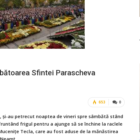
ărbătoarea Sfintei Parascheva
653
0
le, și-au petrecut noaptea de vineri spre sâmbătă stând
fruntând frigul pentru a ajunge să se închine la raclele
 Mucenițe Tecla, care au fost aduse de la mănăstirea
Neamț…