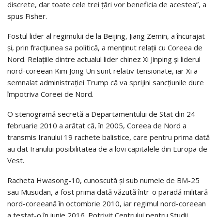
discrete, dar toate cele trei ţări vor beneficia de acestea”, a
spus Fisher.
Fostul lider al regimului de la Beijing, Jiang Zemin, a încurajat
şi, prin fracţiunea sa politică, a menţinut relaţii cu Coreea de
Nord. Relaţiile dintre actualul lider chinez Xi Jinping şi liderul
nord-coreean Kim Jong Un sunt relativ tensionate, iar Xi a
semnalat administraţiei Trump că va sprijini sancţiunile dure
împotriva Coreei de Nord.
O stenogramă secretă a Departamentului de Stat din 24
februarie 2010 a arătat că, în 2005, Coreea de Nord a
transmis Iranului 19 rachete balistice, care pentru prima dată
au dat Iranului posibilitatea de a lovi capitalele din Europa de
Vest.
Racheta Hwasong-10, cunoscută şi sub numele de BM-25
sau Musudan, a fost prima dată văzută într-o paradă militară
nord-coreeană în octombrie 2010, iar regimul nord-coreean
a testat-o în iunie 2016. Potrivit Centrului pentru Studii