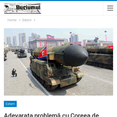
Home
Extern
Extern
Adevarata problemă cu Coreea de