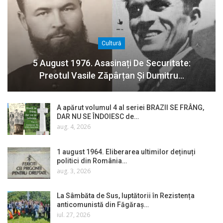
Cultură
5 August 1976. Asasinați De Securitate:
Preotul Vasile Zăpârțan Și Dumitru…
A apărut volumul 4 al seriei BRAZII SE FRÂNG,
DAR NU SE ÎNDOIESC de…
aug. 4, 2026
1 august 1964. Eliberarea ultimilor deținuți
politici din România…
aug. 3, 2026
La Sâmbăta de Sus, luptătorii în Rezistența
anticomunistă din Făgăraș…
iul. 27, 2026