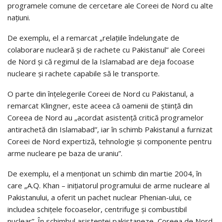
programele comune de cercetare ale Coreei de Nord cu alte
naţiuni.
De exemplu, el a remarcat „relaţiile îndelungate de
colaborare nucleară şi de rachete cu Pakistanul” ale Coreei
de Nord şi că regimul de la Islamabad are deja focoase
nucleare şi rachete capabile să le transporte.
O parte din înţelegerile Coreei de Nord cu Pakistanul, a
remarcat Klingner, este aceea că oamenii de ştiinţă din
Coreea de Nord au „acordat asistenţă critică programelor
antirachetă din Islamabad”, iar în schimb Pakistanul a furnizat
Coreei de Nord expertiză, tehnologie şi componente pentru
arme nucleare pe baza de uraniu”.
De exemplu, el a menţionat un schimb din martie 2004, în
care „A.Q. Khan – iniţiatorul programului de arme nucleare al
Pakistanului, a oferit un pachet nuclear Phenian-ului, ce
includea schiţele focoaselor, centrifuge şi combustibil
nuclear”. În schimbul asistenţei pakistaneze, Coreea de Nord