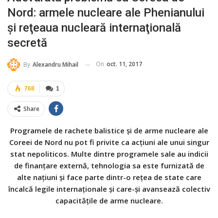
Nord: armele nucleare ale Phenianului
şi reţeaua nucleară internaţională
secretă
On
oct. 11, 2017
By
Alexandru Mihail
768
1
Share
Programele de rachete balistice şi de arme nucleare ale
Coreei de Nord nu pot fi privite ca acţiuni ale unui singur
stat nepoliticos. Multe dintre programele sale au indicii
de finanţare externă, tehnologia sa este furnizată de
alte naţiuni şi face parte dintr-o reţea de state care
încalcă legile internaţionale şi care-şi avansează colectiv
capacităţile de arme nucleare.