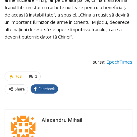
arme nucleare – n.r), iar pe de altă parte, China transformă
Iranul într-un stat cu rachete nucleare pentru a beneficia şi
de această instabilitate”, a spus el. „China a reuşit să devină
un important furnizor de arme în Orientul Mijlociu, deoarece
alte naţiuni doresc să se apere împotriva Iranului, care a
devenit puternic datorită Chinei”.
sursa:
EpochTimes
768
1
Share
Facebook
Alexandru Mihail