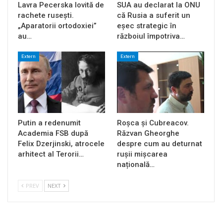
Lavra Pecerska lovită de
SUA au declarat la ONU
rachete rusești.
că Rusia a suferit un
„Aparatorii ortodoxiei”
eșec strategic în
au…
războiul împotriva…
Extern
Extern
Putin a redenumit
Roșca și Cubreacov.
Academia FSB după
Răzvan Gheorghe
Felix Dzerjinski, atrocele
despre cum au deturnat
arhitect al Terorii…
rușii mișcarea
națională…
PREV
NEXT