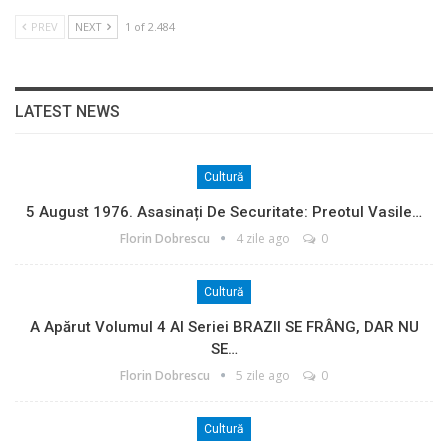
PREV
NEXT
1 of 2.484
LATEST NEWS
Cultură
5 August 1976. Asasinați De Securitate: Preotul Vasile…
Florin Dobrescu
4 zile ago
0
Cultură
A Apărut Volumul 4 Al Seriei BRAZII SE FRÂNG, DAR NU
SE…
Florin Dobrescu
5 zile ago
0
Cultură