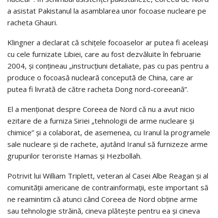
a asistat Pakistanul la asamblarea unor focoase nucleare pe
racheta Ghauri.
Klingner a declarat că schiţele focoaselor ar putea fi aceleaşi
cu cele furnizate Libiei, care au fost dezvăluite în februarie
2004, şi conţineau „instrucţiuni detaliate, pas cu pas pentru a
produce o focoasă nucleară concepută de China, care ar
putea fi livrată de către racheta Dong nord-coreeană”.
El a menţionat despre Coreea de Nord că nu a avut nicio
ezitare de a furniza Siriei „tehnologii de arme nucleare şi
chimice” şi a colaborat, de asemenea, cu Iranul la programele
sale nucleare şi de rachete, ajutând Iranul să furnizeze arme
grupurilor teroriste Hamas şi Hezbollah.
Potrivit lui William Triplett, veteran al Casei Albe Reagan şi al
comunităţii americane de contrainformaţii, este important să
ne reamintim că atunci când Coreea de Nord obţine arme
sau tehnologie străină, cineva plăteşte pentru ea şi cineva