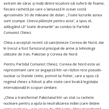
extrem de sărac şi mulţi dintre locuitorii săi suferă de foame,
fiecare rachetă pe care o lansează în ocean costă
aproximativ 30 de milioane de dolari. „Toate lucrurile astea
sunt scumpe. Cineva plăteşte pentru asta”, a spus el,
adăugând că” toate drumurile” au condus la Partidul
Comunist Chinez.
China a acceptat recent să sancţioneze Coreea de Nord, dar
în trecut a fost furnizorul principal de arme şi tehnologii
utilizate de Iran, Pakistan şi Coreea de Nord.
Pentru Partidul Comunist Chinez, Coreea de Nord este un
reprezentant care se angajeză într-un război rece pseudo-
nuclear cu Statele Unite, potrivit lui Fisher, care a spus că
regimul chinez a folosit şi alte state care încalcă legislaţia
internaţională în scopuri similare.
„China a transformat Pakistanul într-un stat cu rachete
nucleare pentru a ajuta la neutralizarea Indiei (care deţine