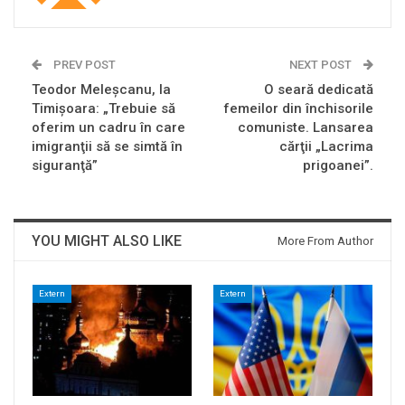
PREV POST
NEXT POST
Teodor Meleşcanu, la
O seară dedicată
Timişoara: „Trebuie să
femeilor din închisorile
oferim un cadru în care
comuniste. Lansarea
imigranţii să se simtă în
cărţii „Lacrima
siguranţă”
prigoanei”.
YOU MIGHT ALSO LIKE
More From Author
Extern
Extern