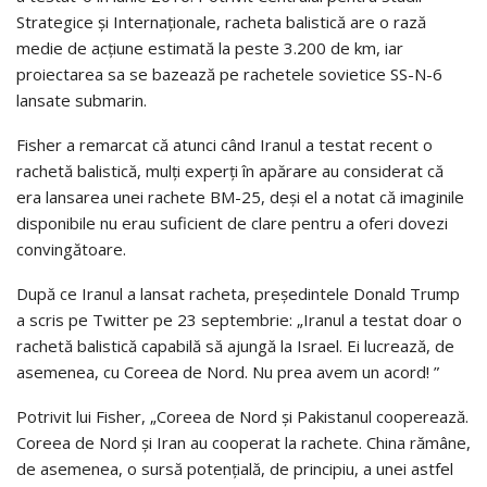
Strategice şi Internaţionale, racheta balistică are o rază
medie de acţiune estimată la peste 3.200 de km, iar
proiectarea sa se bazează pe rachetele sovietice SS-N-6
lansate submarin.
Fisher a remarcat că atunci când Iranul a testat recent o
rachetă balistică, mulţi experţi în apărare au considerat că
era lansarea unei rachete BM-25, deşi el a notat că imaginile
disponibile nu erau suficient de clare pentru a oferi dovezi
convingătoare.
După ce Iranul a lansat racheta, preşedintele Donald Trump
a scris pe Twitter pe 23 septembrie: „Iranul a testat doar o
rachetă balistică capabilă să ajungă la Israel. Ei lucrează, de
asemenea, cu Coreea de Nord. Nu prea avem un acord! ”
Potrivit lui Fisher, „Coreea de Nord şi Pakistanul cooperează.
Coreea de Nord şi Iran au cooperat la rachete. China rămâne,
de asemenea, o sursă potenţială, de principiu, a unei astfel