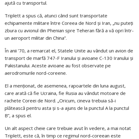
ajută cu transportul.
Triplett a spus că, atunci când sunt transportate
echipamente militare între Coreea de Nord şi Iran, „nu puteţi
zbura cu avionul din Phenian spre Teheran fără a vă opri într-
un aeroport militar din China”.
În anii ’70, a remarcat el, Statele Unite au vândut un avion de
transport de marfă 747-F Iranului şi avioane C-130 Iranului şi
Pakistanului. Aceste avioane au fost observate pe
aerodromurile nord-coreene.
El a menţionat, de asemenea, rapoartele din luna august,
care arată că fie Ucraina, fie Rusia au vândut motoare de
rachete Coreei de Nord. „Oricum, cineva trebuia să-i
plătească pentru asta şi s-a ajuns de la punctul A la punctul
B”, a spus el.
Un alt aspect cheie care trebuie avut în vedere, a mai notat
Triplett, este că, în timp ce regimul nord-coreean este