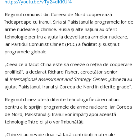
https://youtu.be/vTy24dKKUf4
Regimul comunist din Coreea de Nord cooperează
îndeaproape cu Iranul, Siria şi Pakistanul la programele lor de
arme nucleare şi chimice. Rusia şi alte naţiuni au oferit
tehnologie pentru a ajuta la dezvoltarea armelor nucleare,
iar Partidul Comunist Chinez (PCC) a facilitat şi susţinut
programele globale.
„Ceea ce a făcut China este să creeze o reţea de cooperare
prolifică”, a declarat Richard Fisher, cercetător senior
al
Internaţional Assessment and Strategy Center
. „Chinezii au
ajutat Pakistanul, Iranul şi Coreea de Nord în diferite grade”.
Regimul chinez oferă diferite tehnologii fiecărei naţiuni
pentru a le sprijini programele de arme nucleare, iar Coreea
de Nord, Pakistanul şi Iranul vor împărţi apoi această
tehnologie între ei şi o vor îmbunătăţi.
„Chinezii au nevoie doar să facă contribuţii materiale