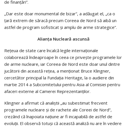
de finanţări”.
„Dar este doar monumental de bizar”, a adăugat el, „ca o
ţară extrem de săracă precum Coreea de Nord să aibă un
astfel de program sofisticat şi amplu de arme strategice”.
Alianţa Nucleară ascunsă
Reţeua de state care încalcă legile internaţionale
colaborează îndeaproape în ceea ce priveşte programele lor
de arme nucleare, iar Coreea de Nord este doar unul dintre
jucătorii din această reţea, a menţionat Bruce Klingner,
cercetător principal la Fundaţia Heritage, la o audiere din
martie 2014 a Subcomitetului pentru Asia al Comisiei pentru
afaceri externe al Camerei Reprezentanţilor.
Klingner a afirmat că analiştii „au subestimat frecvent
programele nucleare şi de rachete ale Coreei de Nord”,
crezând că înapoiata naţiune ar fi incapabilă de astfel de
evoluţii. El observă totuşi că această analiză nu are în vedere