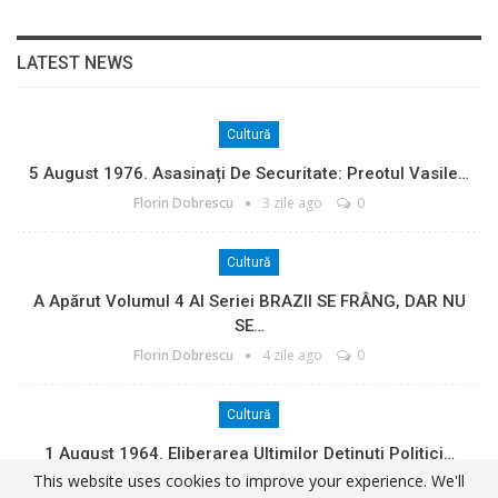
LATEST NEWS
Cultură
5 August 1976. Asasinați De Securitate: Preotul Vasile…
Florin Dobrescu
3 zile ago
0
Cultură
A Apărut Volumul 4 Al Seriei BRAZII SE FRÂNG, DAR NU
SE…
Florin Dobrescu
4 zile ago
0
Cultură
1 August 1964. Eliberarea Ultimilor Deținuți Politici…
This website uses cookies to improve your experience. We'll
Florin Dobrescu
5 zile ago
0