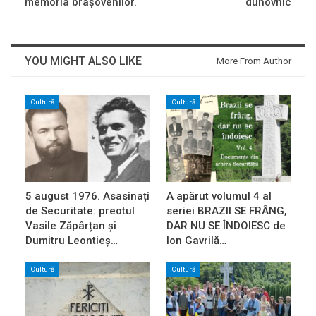
memoria braşovenilor.
duhovnic
YOU MIGHT ALSO LIKE
More From Author
Cultură
Cultură
5 august 1976. Asasinați
A apărut volumul 4 al
de Securitate: preotul
seriei BRAZII SE FRÂNG,
Vasile Zăpârțan și
DAR NU SE ÎNDOIESC de
Dumitru Leontieș…
Ion Gavrilă…
Cultură
Cultură