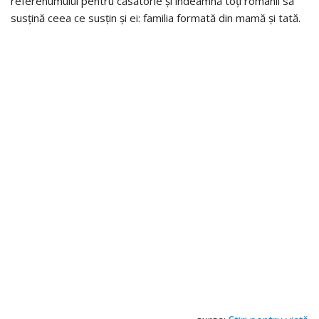
referenumului pentru căsătorie şi îndeamnă toţi românii să
susţină ceea ce susţin şi ei: familia formată din mamă şi tată.