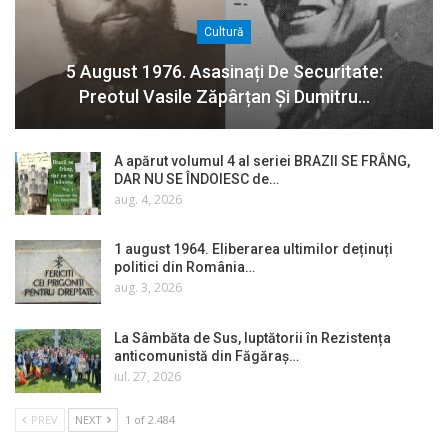
Cultură
5 August 1976. Asasinați De Securitate:
Preotul Vasile Zăpârțan Și Dumitru…
A apărut volumul 4 al seriei BRAZII SE FRÂNG,
DAR NU SE ÎNDOIESC de…
aug. 4, 2026
1 august 1964. Eliberarea ultimilor deținuți
politici din România…
aug. 3, 2026
La Sâmbăta de Sus, luptătorii în Rezistența
anticomunistă din Făgăraș…
iul. 27, 2026
PREV
NEXT
1 of 2.484