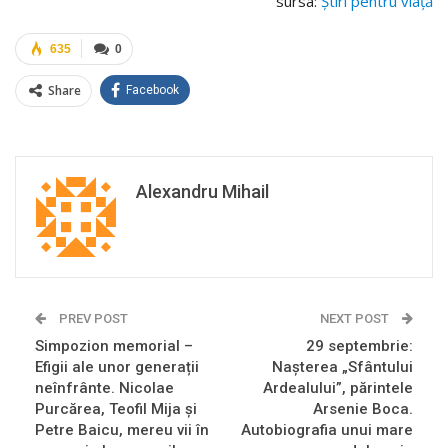
sursa:
Ştiri pentru viaţă
635
0
Share
Facebook
Alexandru Mihail
PREV POST
NEXT POST
Simpozion memorial –
29 septembrie:
Efigii ale unor generații
Nașterea „Sfântului
neînfrânte. Nicolae
Ardealului”, părintele
Purcărea, Teofil Mija şi
Arsenie Boca.
Petre Baicu, mereu vii în
Autobiografia unui mare