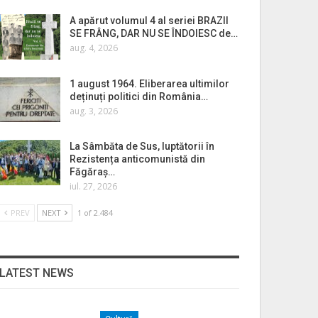
A apărut volumul 4 al seriei BRAZII
SE FRÂNG, DAR NU SE ÎNDOIESC de…
aug. 4, 2026
1 august 1964. Eliberarea ultimilor
deținuți politici din România…
aug. 3, 2026
La Sâmbăta de Sus, luptătorii în
Rezistența anticomunistă din
Făgăraș…
iul. 27, 2026
PREV
NEXT
1 of 2.484
LATEST NEWS