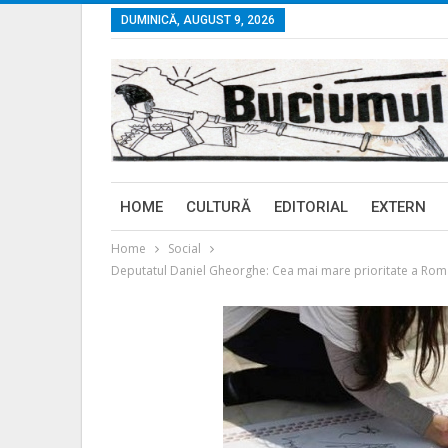
DUMINICĂ, AUGUST 9, 2026
HOME
CULTURĂ
EDITORIAL
EXTERN
Home
Social
Deputatul Daniel Gheorghe: Cea mai mare prioritate a Români