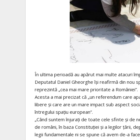
În ultima perioadă au apărut mai multe atacuri împ
Deputatul Daniel Gheorghe își reafirmă din nou s
reprezintă „cea mai mare prioritate a României”.
Acesta a mai precizat că „un referendum care apară 
libere și care are un mare impact sub aspect social
întregului spațiu european”.
„Când suntem înjurați de toate cele sfinte și de
de români, în baza Constituției și a legilor țării,
legii fundamentale ni se spune că avem de-a face