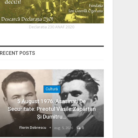
Declaratia 230 ANAF 2020
RECENT POSTS
Cultură
5 August 1976. Asasinați De
Securitate: Preotul Vasile Zăpârțan
Și Dumitru…
Florin Dobrescu
aug. 5, 2026
0