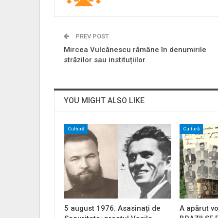
PREV POST
Mircea Vulcănescu rămâne în denumirile
străzilor sau instituțiilor
YOU MIGHT ALSO LIKE
Cultură
Cultură
5 august 1976. Asasinați de
A apărut vo