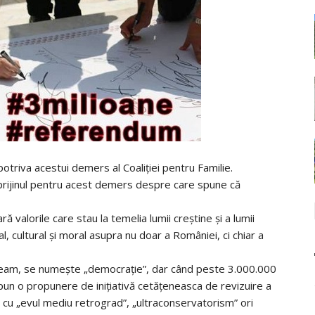
otriva acestui demers al Coaliției pentru Familie.
prijinul pentru acest demers despre care spune că
valorile care stau la temelia lumii creștine și a lumii
, cultural și moral asupra nu doar a României, ci chiar a
 neam, se numește „democrație”, dar când peste 3.000.000
 depun o propunere de inițiativă cetățeneasca de revizuire a
 cu „evul mediu retrograd”, „ultraconservatorism” ori