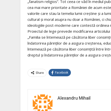
„fanatism religios”. Tot ceea ce văd în mediul pu
cea mai mare prioritate a României de acum est
valorile care stau la temelia lumii creștine și a lu
cultural și moral asupra nu doar a României, ci ch
ideologiile post-moderne care contestă ordinea na
Proiectul de lege prevede modificarea articolului 
„Familia se întemeiază pe căsătoria liber consimțit
îndatorirea părinților de a asigura creșterea, educa
întemeiază pe căsătoria liber consimțită între înt
dreptul și îndatorirea părinților de a asigura crește
Share
Facebook
Alexandru Mihail