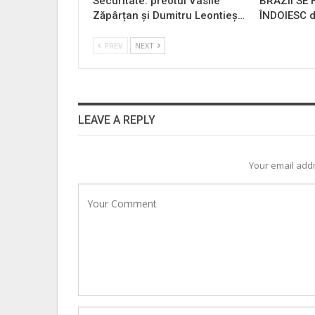
Securitate: preotul Vasile
BRAZII SE
Zăpârțan și Dumitru Leontieș…
ÎNDOIESC d
PREV
NEXT
LEAVE A REPLY
Your email addr