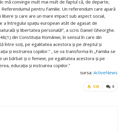
blic mă convinge mult mai mult de faptul că, de departe,
e Referendumul pentru Familie. Un referendum care apară
mii libere și care are un mare impact sub aspect social,
iar a întregului spațiu european atât de agasat de
turală și libertatea personală!”, a scris Daniel Gheorghe.
48(1) din Constituția României, în sensul în care din
ă între soți, pe egalitatea acestora și pe dreptul și
ția și instruirea copiilor.” , se va transforma în „Familia se
re un bărbat și o femeie, pe egalitatea acestora și pe
rea, educația și instruirea copiilor.”
sursa:
ActiveNews
536
0