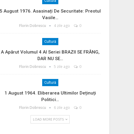
Cultură
5 August 1976. Asasinați De Securitate: Preotul
Vasile…
Florin Dobrescu
4 zile ago
0
Cultură
A Apărut Volumul 4 Al Seriei BRAZII SE FRÂNG,
DAR NU SE…
Florin Dobrescu
5 zile ago
0
Cultură
1 August 1964. Eliberarea Ultimilor Deținuți
Politici…
Florin Dobrescu
6 zile ago
0
LOAD MORE POSTS