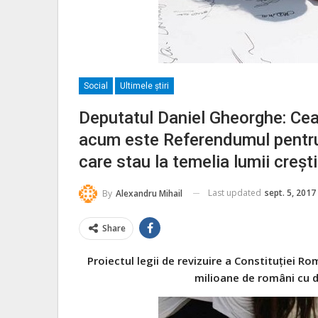
Social
Ultimele ştiri
Deputatul Daniel Gheorghe: Cea
acum este Referendumul pentru 
care stau la temelia lumii crești
Last updated
sept. 5, 2017
By
Alexandru Mihail
Share
Proiectul legii de revizuire a Constituției Ro
milioane de români cu 