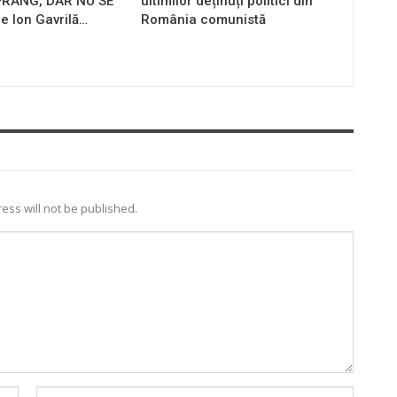
 FRÂNG, DAR NU SE
ultimilor deținuți politici din
e Ion Gavrilă…
România comunistă
ess will not be published.