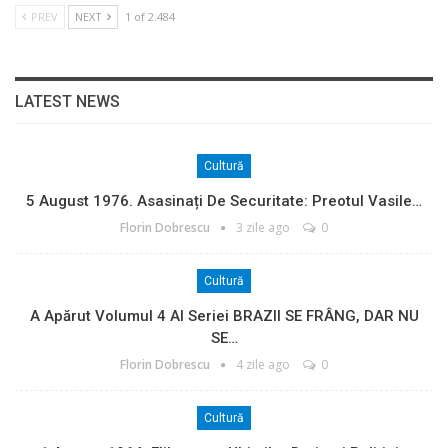
PREV
NEXT
1 of 2.484
LATEST NEWS
Cultură
5 August 1976. Asasinați De Securitate: Preotul Vasile…
Florin Dobrescu
3 zile ago
0
Cultură
A Apărut Volumul 4 Al Seriei BRAZII SE FRÂNG, DAR NU
SE…
Florin Dobrescu
4 zile ago
0
Cultură