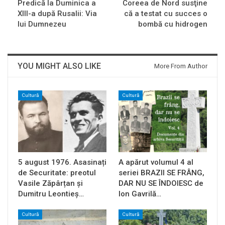
Predică la Duminica a
Coreea de Nord susţine
XIII-a după Rusalii: Via
că a testat cu succes o
lui Dumnezeu
bombă cu hidrogen
YOU MIGHT ALSO LIKE
More From Author
Cultură
Cultură
5 august 1976. Asasinați
A apărut volumul 4 al
de Securitate: preotul
seriei BRAZII SE FRÂNG,
Vasile Zăpârțan și
DAR NU SE ÎNDOIESC de
Dumitru Leontieș…
Ion Gavrilă…
Cultură
Cultură