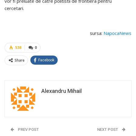
vor fi preluate de catre politistii de frontiera pentru
cercetari.
sursa:
NapocaNews
538
0
Share
Facebook
Alexandru Mihail
PREV POST
NEXT POST