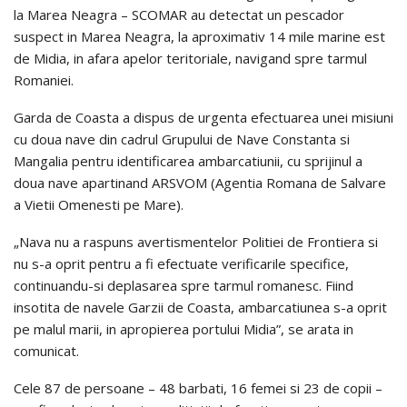
la Marea Neagra – SCOMAR au detectat un pescador
suspect in Marea Neagra, la aproximativ 14 mile marine est
de Midia, in afara apelor teritoriale, navigand spre tarmul
Romaniei.
Garda de Coasta a dispus de urgenta efectuarea unei misiuni
cu doua nave din cadrul Grupului de Nave Constanta si
Mangalia pentru identificarea ambarcatiunii, cu sprijinul a
doua nave apartinand ARSVOM (Agentia Romana de Salvare
a Vietii Omenesti pe Mare).
„Nava nu a raspuns avertismentelor Politiei de Frontiera si
nu s-a oprit pentru a fi efectuate verificarile specifice,
continuandu-si deplasarea spre tarmul romanesc. Fiind
insotita de navele Garzii de Coasta, ambarcatiunea s-a oprit
pe malul marii, in apropierea portului Midia”, se arata in
comunicat.
Cele 87 de persoane – 48 barbati, 16 femei si 23 de copii –