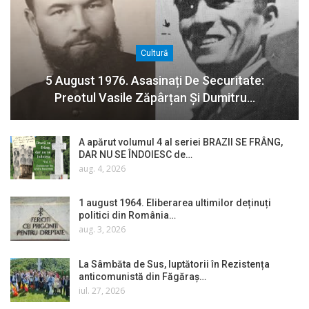
Cultură
5 August 1976. Asasinați De Securitate:
Preotul Vasile Zăpârțan Și Dumitru…
A apărut volumul 4 al seriei BRAZII SE FRÂNG,
DAR NU SE ÎNDOIESC de…
aug. 4, 2026
1 august 1964. Eliberarea ultimilor deținuți
politici din România…
aug. 3, 2026
La Sâmbăta de Sus, luptătorii în Rezistența
anticomunistă din Făgăraș…
iul. 27, 2026