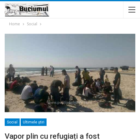
Home
Social
Social
Ultimele ştiri
Vapor plin cu refugiați a fost