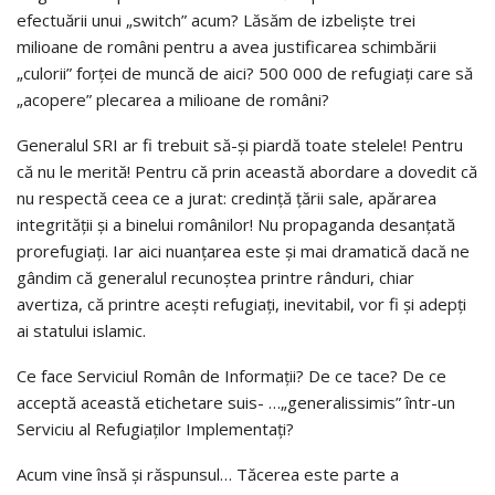
efectuării unui „switch” acum? Lăsăm de izbeliște trei
milioane de români pentru a avea justificarea schimbării
„culorii” forței de muncă de aici? 500 000 de refugiați care să
„acopere” plecarea a milioane de români?
Generalul SRI ar fi trebuit să-și piardă toate stelele! Pentru
că nu le merită! Pentru că prin această abordare a dovedit că
nu respectă ceea ce a jurat: credință țării sale, apărarea
integrității și a binelui românilor! Nu propaganda desanțată
prorefugiați. Iar aici nuanțarea este și mai dramatică dacă ne
gândim că generalul recunoștea printre rânduri, chiar
avertiza, că printre acești refugiați, inevitabil, vor fi și adepți
ai statului islamic.
Ce face Serviciul Român de Informații? De ce tace? De ce
acceptă această etichetare suis- …„generalissimis” într-un
Serviciu al Refugiaților Implementați?
Acum vine însă și răspunsul… Tăcerea este parte a