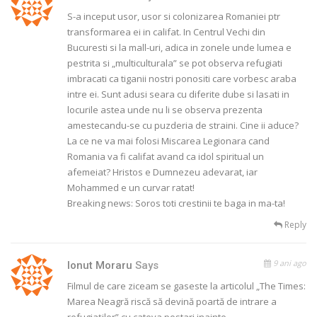
S-a inceput usor, usor si colonizarea Romaniei ptr
transformarea ei in califat. In Centrul Vechi din
Bucuresti si la mall-uri, adica in zonele unde lumea e
pestrita si „multiculturala” se pot observa refugiati
imbracati ca tiganii nostri ponositi care vorbesc araba
intre ei. Sunt adusi seara cu diferite dube si lasati in
locurile astea unde nu li se observa prezenta
amestecandu-se cu puzderia de straini. Cine ii aduce?
La ce ne va mai folosi Miscarea Legionara cand
Romania va fi califat avand ca idol spiritual un
afemeiat? Hristos e Dumnezeu adevarat, iar
Mohammed e un curvar ratat!
Breaking news: Soros toti crestinii te baga in ma-ta!
Reply
9 ani ago
Ionut Moraru
Says
Filmul de care ziceam se gaseste la articolul „The Times:
Marea Neagră riscă să devină poartă de intrare a
refugiaților” cu cateva postari inainte.