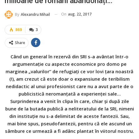
milioane de români abandonați…
On
aug. 22, 2017
By
Alexandru Mihail
869
3
Share
Când un general în rezervă din SRI s-a avântat într-o
argumentație cu aspecte economice pro domo pe
marginea „valurilor” de refugiați ce vor lovi țara noastră
(!), am crezut că este doar o expansiune de teribilism
nedidactic al unui profesionist care nu a avut parte de o
publicistică neromanțată a experienței sale…
Surprinderea a venit în clipa în care, chiar și după zile
bune de la butada publică a neliteratului de la SRI, nimeni
din instituție nu s-a delimitat de aceste fantezii. Sau,
mai bine spus, pseudofantezii, pentru că ele ascund un
sâmbure ce urmează a fi adânc plantat în viitorul nostru.