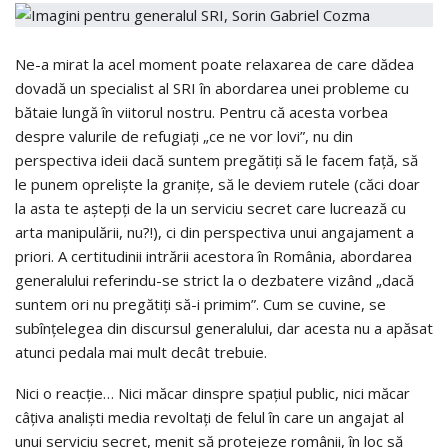
Ne-a mirat la acel moment poate relaxarea de care dădea
dovadă un specialist al SRI în abordarea unei probleme cu
bătaie lungă în viitorul nostru. Pentru că acesta vorbea
despre valurile de refugiați „ce ne vor lovi”, nu din
perspectiva ideii dacă suntem pregătiți să le facem față, să
le punem opreliște la granițe, să le deviem rutele (căci doar
la asta te aștepți de la un serviciu secret care lucrează cu
arta manipulării, nu?!), ci din perspectiva unui angajament a
priori. A certitudinii intrării acestora în România, abordarea
generalului referindu-se strict la o dezbatere vizând „dacă
suntem ori nu pregătiți să-i primim”. Cum se cuvine, se
subînțelegea din discursul generalului, dar acesta nu a apăsat
atunci pedala mai mult decât trebuie.
Nici o reacție… Nici măcar dinspre spațiul public, nici măcar
câțiva analiști media revoltați de felul în care un angajat al
unui serviciu secret, menit să protejeze românii, în loc să