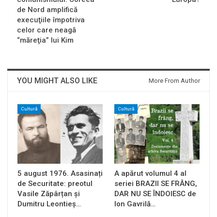
de Nord amplifică
execuţiile împotriva
celor care neagă
“măreţia” lui Kim
YOU MIGHT ALSO LIKE
More From Author
Cultură
Cultură
5 august 1976. Asasinați
A apărut volumul 4 al
de Securitate: preotul
seriei BRAZII SE FRÂNG,
Vasile Zăpârțan și
DAR NU SE ÎNDOIESC de
Dumitru Leontieș…
Ion Gavrilă…