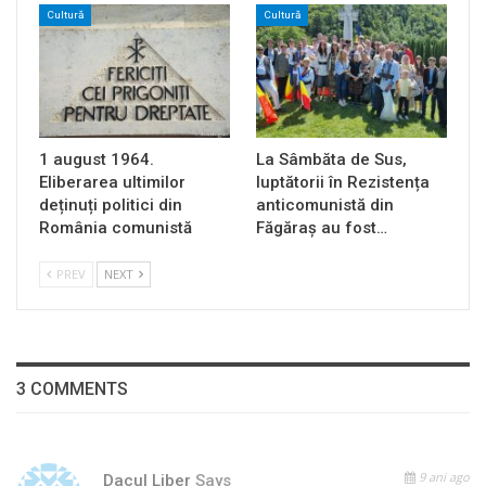
Cultură
Cultură
1 august 1964.
La Sâmbăta de Sus,
Eliberarea ultimilor
luptătorii în Rezistența
deținuți politici din
anticomunistă din
România comunistă
Făgăraș au fost…
PREV
NEXT
3 COMMENTS
9 ani ago
Dacul Liber
Says