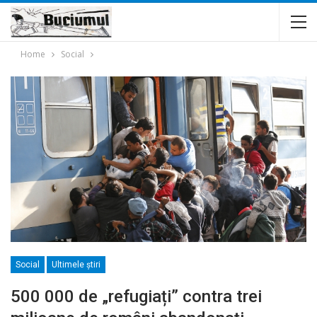
Home
Social
Social
Ultimele ştiri
500 000 de „refugiați” contra trei