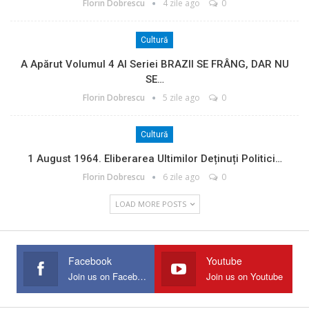
Florin Dobrescu
4 zile ago
0
Cultură
A Apărut Volumul 4 Al Seriei BRAZII SE FRÂNG, DAR NU
SE…
Florin Dobrescu
5 zile ago
0
Cultură
1 August 1964. Eliberarea Ultimilor Deținuți Politici…
Florin Dobrescu
6 zile ago
0
LOAD MORE POSTS
Facebook
Youtube
Join us on Facebook
Join us on Youtube