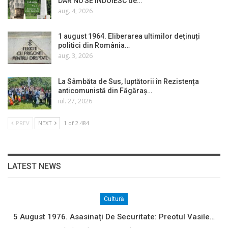
DAR NU SE ÎNDOIESC de…
aug. 4, 2026
1 august 1964. Eliberarea ultimilor deținuți
politici din România…
aug. 3, 2026
La Sâmbăta de Sus, luptătorii în Rezistența
anticomunistă din Făgăraș…
iul. 27, 2026
PREV
NEXT
1 of 2.484
LATEST NEWS
Cultură
5 August 1976. Asasinați De Securitate: Preotul Vasile…