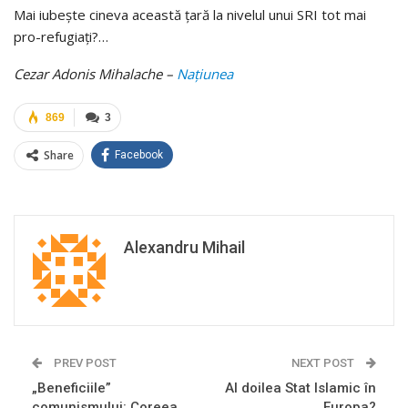
Mai iubește cineva această țară la nivelul unui SRI tot mai
pro-refugiați?…
Cezar Adonis Mihalache –
Națiunea
869
3
Share
Facebook
Alexandru Mihail
PREV POST
NEXT POST
„Beneficiile”
Al doilea Stat Islamic în
comunismului: Coreea
Europa?