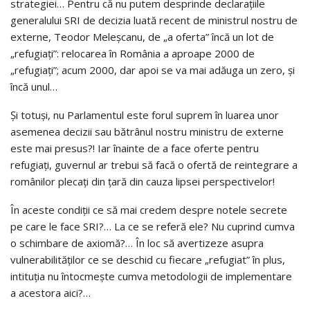
strategiei… Pentru că nu putem desprinde declarațiile
generalului SRI de decizia luată recent de ministrul nostru de
externe, Teodor Meleșcanu, de „a oferta” încă un lot de
„refugiați”: relocarea în România a aproape 2000 de
„refugiați”; acum 2000, dar apoi se va mai adăuga un zero, și
încă unul…
Și totuși, nu Parlamentul este forul suprem în luarea unor
asemenea decizii sau bătrânul nostru ministru de externe
este mai presus?! Iar înainte de a face oferte pentru
refugiați, guvernul ar trebui să facă o ofertă de reintegrare a
românilor plecați din țară din cauza lipsei perspectivelor!
În aceste condiții ce să mai credem despre notele secrete
pe care le face SRI?… La ce se referă ele? Nu cuprind cumva
o schimbare de axiomă?… În loc să avertizeze asupra
vulnerabilităților ce se deschid cu fiecare „refugiat” în plus,
intituția nu întocmește cumva metodologii de implementare
a acestora aici?…