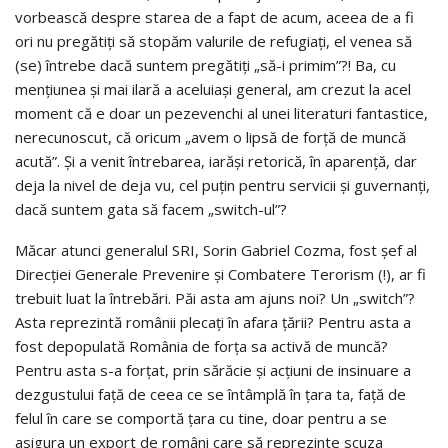
vorbească despre starea de a fapt de acum, aceea de a fi
ori nu pregătiți să stopăm valurile de refugiați, el venea să
(se) întrebe dacă suntem pregătiți „să-i primim”?! Ba, cu
mențiunea și mai ilară a aceluiași general, am crezut la acel
moment că e doar un pezevenchi al unei literaturi fantastice,
nerecunoscut, că oricum „avem o lipsă de forţă de muncă
acută”. Și a venit întrebarea, iarăși retorică, în aparență, dar
deja la nivel de deja vu, cel puțin pentru servicii și guvernanți,
dacă suntem gata să facem „switch-ul”?
Măcar atunci generalul SRI, Sorin Gabriel Cozma, fost șef al
Direcției Generale Prevenire și Combatere Terorism (!), ar fi
trebuit luat la întrebări. Păi asta am ajuns noi? Un „switch”?
Asta reprezintă românii plecați în afara țării? Pentru asta a
fost depopulată România de forța sa activă de muncă?
Pentru asta s-a forțat, prin sărăcie și acțiuni de insinuare a
dezgustului față de ceea ce se întâmplă în țara ta, față de
felul în care se comportă țara cu tine, doar pentru a se
asigura un export de români care să reprezinte scuza