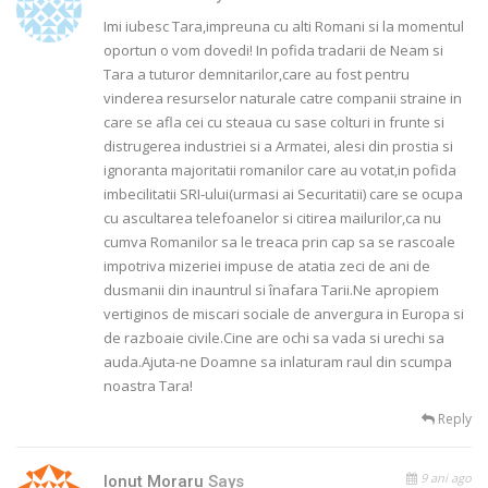
Imi iubesc Tara,impreuna cu alti Romani si la momentul
oportun o vom dovedi! In pofida tradarii de Neam si
Tara a tuturor demnitarilor,care au fost pentru
vinderea resurselor naturale catre companii straine in
care se afla cei cu steaua cu sase colturi in frunte si
distrugerea industriei si a Armatei, alesi din prostia si
ignoranta majoritatii romanilor care au votat,in pofida
imbecilitatii SRI-ului(urmasi ai Securitatii) care se ocupa
cu ascultarea telefoanelor si citirea mailurilor,ca nu
cumva Romanilor sa le treaca prin cap sa se rascoale
impotriva mizeriei impuse de atatia zeci de ani de
dusmanii din inauntrul si înafara Tarii.Ne apropiem
vertiginos de miscari sociale de anvergura in Europa si
de razboaie civile.Cine are ochi sa vada si urechi sa
auda.Ajuta-ne Doamne sa inlaturam raul din scumpa
noastra Tara!
Reply
9 ani ago
Ionut Moraru
Says