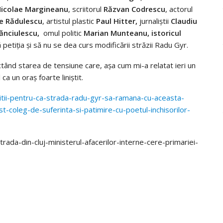
icolae Margineanu
, scriitorul
Răzvan Codrescu
, actorul
e Rădulescu
, artistul plastic
Paul Hitter,
jurnaliştii
Claudiu
tănciulescu,
omul politic
Marian Munteanu, istoricul
ă petiţia şi să nu se dea curs modificării străzii Radu Gyr.
tând starea de tensiune care, aşa cum mi-a relatat ieri un
ca un oraş foarte liniştit.
itii-pentru-ca-strada-radu-gyr-sa-ramana-cu-aceasta-
t-coleg-de-suferinta-si-patimire-cu-poetul-inchisorilor-
trada-din-cluj-ministerul-afacerilor-interne-cere-primariei-