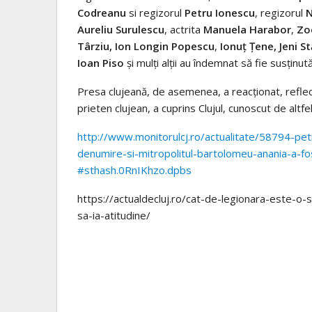
Codreanu
si regizorul
Petru Ionescu
, regizorul
N
Aureliu Surulescu
, actrita
Manuela Harabor
,
Zo
Târziu, Ion Longin Popescu
,
Ionuţ Ţene, Jeni S
Ioan Piso
şi mulţi alţii au îndemnat să fie susţinut
Presa clujeană, de asemenea, a reacţionat, reflec
prieten clujean, a cuprins Clujul, cunoscut de altfel 
http://www.monitorulcj.ro/actualitate/58794-pet
denumire-si-mitropolitul-bartolomeu-anania-a-fos
#sthash.0RnIKhzo.dpbs
https://actualdecluj.ro/cat-de-legionara-este-o-s
sa-ia-atitudine/