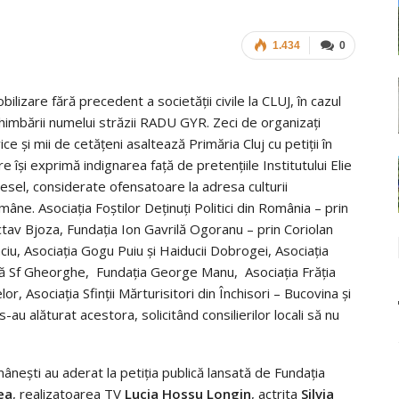
1.434
0
bilizare fără precedent a societăţii civile la CLUJ, în cazul
himbării numelui străzii RADU GYR. Zeci de organizaţi
vice şi mii de cetăţeni asaltează Primăria Cluj cu petiţii în
re îşi exprimă indignarea faţă de pretenţiile Institutului Elie
esel, considerate ofensatoare la adresa culturii
mâne. Asociaţia Foştilor Deţinuţi Politici din România – prin
tav Bjoza, Fundaţia Ion Gavrilă Ogoranu – prin Coriolan
ciu, Asociaţia Gogu Puiu şi Haiducii Dobrogei, Asociaţia
ă Sf Gheorghe, Fundaţia George Manu, Asociaţia Frăţia
r, Asociația Sfinții Mărturisitori din Închisori – Bucovina şi
 s-au alăturat acestora, solicitând consilierilor locali să nu
mâneşti au aderat la petiţia publică lansată de Fundaţia
ea
, realizatoarea TV
Lucia Hossu Longin
, actrita
Silvia