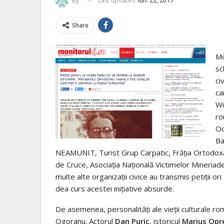
Last updated
iun. 22, 2017
By
Share
Mo
sc
ci
ca
Wi
ro
Oc
Ba
NEAMUNIT, Turist Grup Carpatic, Frăţia Ortodox
de Cruce, Asociaţia Naţională Victimelor Mineriadelo
multe alte organizaţii civice au transmis petiţii ori
dea curs acestei iniţiative absurde.
De asemenea, personalităţi ale vieţii culturale ro
Ogoranu. Actorul
Dan Puric
, istoricul
Marius Opr