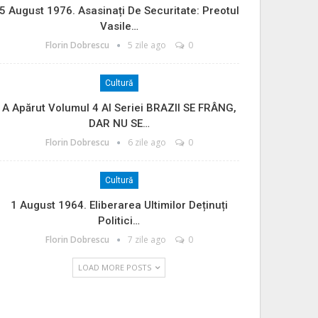
5 August 1976. Asasinați De Securitate: Preotul
Vasile…
Florin Dobrescu
5 zile ago
0
Cultură
A Apărut Volumul 4 Al Seriei BRAZII SE FRÂNG,
DAR NU SE…
Florin Dobrescu
6 zile ago
0
Cultură
1 August 1964. Eliberarea Ultimilor Deținuți
Politici…
Florin Dobrescu
7 zile ago
0
LOAD MORE POSTS