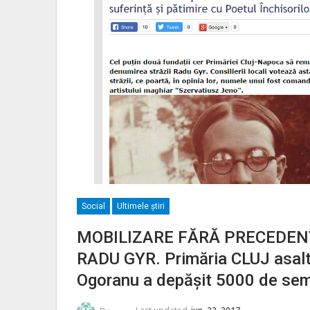
Social
Ultimele ştiri
MOBILIZARE FĂRĂ PRECEDENT a s
RADU GYR. Primăria CLUJ asaltat
Ogoranu a depăşit 5000 de semn