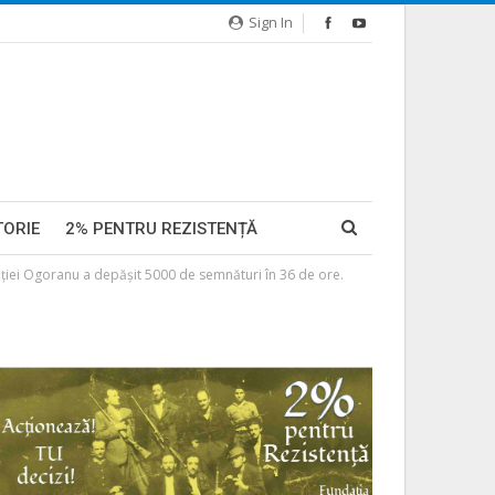
Sign In
TORIE
2% PENTRU REZISTENȚĂ
aţiei Ogoranu a depăşit 5000 de semnături în 36 de ore.