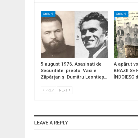
Cultură
Cultură
5 august 1976. Asasinați de
A apărut vo
Securitate: preotul Vasile
BRAZII SE
Zăpârțan și Dumitru Leontieș…
ÎNDOIESC d
PREV
NEXT
LEAVE A REPLY