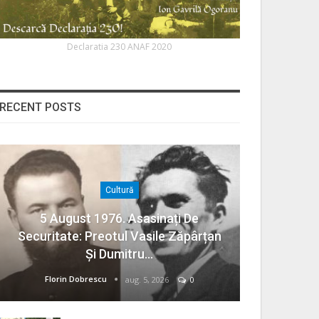
Declaratia 230 ANAF 2020
RECENT POSTS
Cultură
5 August 1976. Asasinați De
Securitate: Preotul Vasile Zăpârțan
Și Dumitru…
Florin Dobrescu
aug. 5, 2026
0