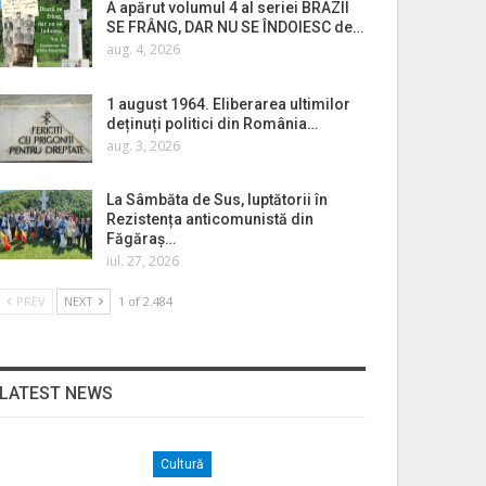
A apărut volumul 4 al seriei BRAZII
SE FRÂNG, DAR NU SE ÎNDOIESC de…
aug. 4, 2026
1 august 1964. Eliberarea ultimilor
deținuți politici din România…
aug. 3, 2026
La Sâmbăta de Sus, luptătorii în
Rezistența anticomunistă din
Făgăraș…
iul. 27, 2026
PREV
NEXT
1 of 2.484
LATEST NEWS
Cultură