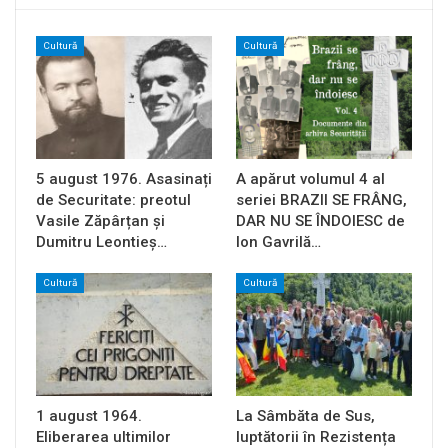
Cultură
Cultură
5 august 1976. Asasinați
A apărut volumul 4 al
de Securitate: preotul
seriei BRAZII SE FRÂNG,
Vasile Zăpârțan și
DAR NU SE ÎNDOIESC de
Dumitru Leontieș…
Ion Gavrilă…
Cultură
Cultură
1 august 1964.
La Sâmbăta de Sus,
Eliberarea ultimilor
luptătorii în Rezistența