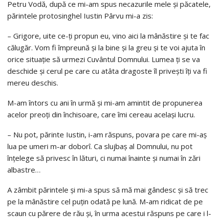
Petru Vodă, după ce mi-am spus necazurile mele şi păcatele,
părintele protosinghel Iustin Pârvu mi-a zis:
– Grigore, uite ce-ţi propun eu, vino aici la mânăstire şi te fac
călugăr. Vom fi împreună şi la bine şi la greu şi te voi ajuta în
orice situaţie să urmezi Cuvântul Domnului. Lumea ţi se va
deschide şi cerul pe care cu atâta dragoste îl priveşti îţi va fi
mereu deschis.
M-am întors cu ani în urmă şi mi-am amintit de propunerea
acelor preoţi din închisoare, care îmi cereau acelaşi lucru.
– Nu pot, părinte Iustin, i-am răspuns, povara pe care mi-aş
lua pe umeri m-ar doborî. Ca slujbaş al Domnului, nu pot
înţelege să privesc în lături, ci numai înainte şi numai în zări
albastre…
A zâmbit părintele şi mi-a spus să mă mai gândesc şi să trec
pe la mânăstire cel puţin odată pe lună. M-am ridicat de pe
scaun cu părere de rău şi, în urma acestui răspuns pe care i l-