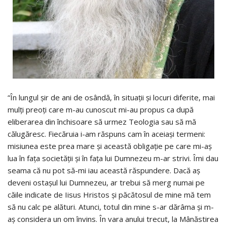
“În lungul şir de ani de osândă, în situaţii şi locuri diferite, mai
mulţi preoţi care m-au cunoscut mi-au propus ca după
eliberarea din închisoare să urmez Teologia sau să mă
călugăresc. Fiecăruia i-am răspuns cam în aceiaşi termeni:
misiunea este prea mare şi această obligaţie pe care mi-aş
lua în faţa societăţii şi în faţa lui Dumnezeu m-ar strivi. Îmi dau
seama că nu pot să-mi iau această răspundere. Dacă aş
deveni ostaşul lui Dumnezeu, ar trebui să merg numai pe
căile indicate de Iisus Hristos şi păcătosul de mine mă tem
să nu calc pe alături. Atunci, totul din mine s-ar dărâma şi m-
aş considera un om învins. În vara anului trecut, la Mânăstirea