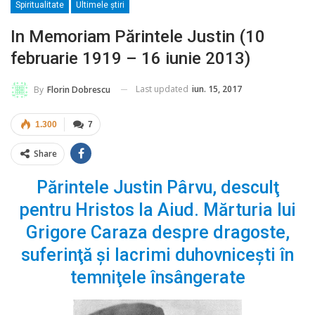
Spiritualitate
Ultimele ştiri
In Memoriam Părintele Justin (10
februarie 1919 – 16 iunie 2013)
Last updated
iun. 15, 2017
By
Florin Dobrescu
1.300
7
Share
Părintele Justin Pârvu, desculţ
pentru Hristos la Aiud. Mărturia lui
Grigore Caraza despre dragoste,
suferinţă şi lacrimi duhovniceşti în
temniţele însângerate