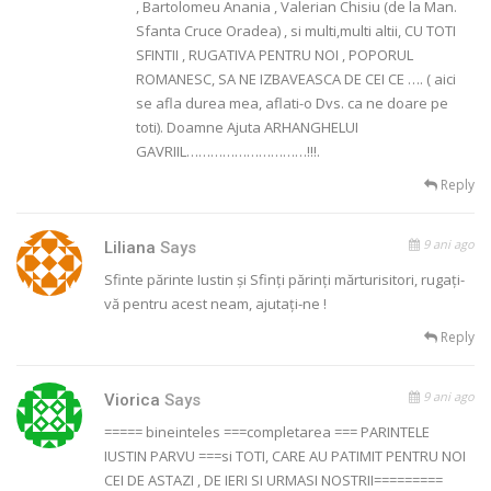
, Bartolomeu Anania , Valerian Chisiu (de la Man.
Sfanta Cruce Oradea) , si multi,multi altii, CU TOTI
SFINTII , RUGATIVA PENTRU NOI , POPORUL
ROMANESC, SA NE IZBAVEASCA DE CEI CE …. ( aici
se afla durea mea, aflati-o Dvs. ca ne doare pe
toti). Doamne Ajuta ARHANGHELUI
GAVRIIL…………………………!!!.
Reply
9 ani ago
Liliana
Says
Sfinte părinte Iustin și Sfinți părinți mărturisitori, rugați-
vă pentru acest neam, ajutați-ne !
Reply
9 ani ago
Viorica
Says
===== bineinteles ===completarea === PARINTELE
IUSTIN PARVU ===si TOTI, CARE AU PATIMIT PENTRU NOI
CEI DE ASTAZI , DE IERI SI URMASI NOSTRII=========