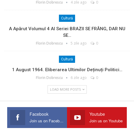
Florin Dobrescu
4 zile ago
0
Cultură
A Apărut Volumul 4 Al Seriei BRAZII SE FRÂNG, DAR NU
SE…
Florin Dobrescu
5 zile ago
0
Cultură
1 August 1964. Eliberarea Ultimilor Deținuți Politici…
Florin Dobrescu
6 zile ago
0
LOAD MORE POSTS
Facebook
Youtube
Join us on Facebook
Join us on Youtube