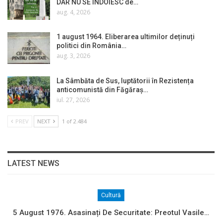
DAR NU SE ÎNDOIESC de…
aug. 4, 2026
1 august 1964. Eliberarea ultimilor deținuți
politici din România…
aug. 3, 2026
La Sâmbăta de Sus, luptătorii în Rezistența
anticomunistă din Făgăraș…
iul. 27, 2026
PREV
NEXT
1 of 2.484
LATEST NEWS
Cultură
5 August 1976. Asasinați De Securitate: Preotul Vasile…