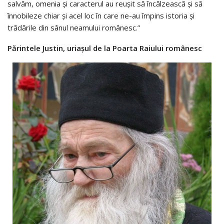
salvăm, omenia şi caracterul au reuşit să încălzească şi să
înnobileze chiar şi acel loc în care ne-au împins istoria şi
trădările din sânul neamului românesc.”
Părintele Justin, uriaşul de la Poarta Raiului românesc