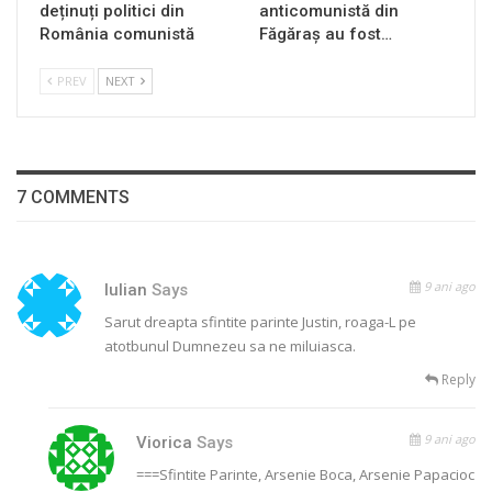
deținuți politici din
anticomunistă din
România comunistă
Făgăraș au fost…
PREV
NEXT
7 COMMENTS
9 ani ago
Iulian
Says
Sarut dreapta sfintite parinte Justin, roaga-L pe
atotbunul Dumnezeu sa ne miluiasca.
Reply
9 ani ago
Viorica
Says
===Sfintite Parinte, Arsenie Boca, Arsenie Papacioc