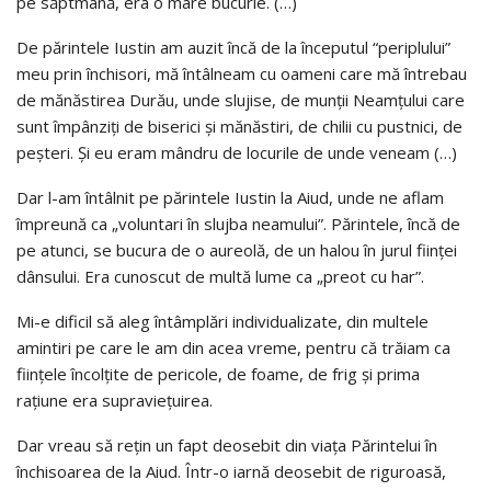
pe săptmână, era o mare bucurie. (…)
De părintele Iustin am auzit încă de la începutul “periplului”
meu prin închisori, mă întâlneam cu oameni care mă întrebau
de mănăstirea Durău, unde slujise, de munţii Neamţului care
sunt împânziţi de biserici şi mănăstiri, de chilii cu pustnici, de
peşteri. Şi eu eram mândru de locurile de unde veneam (…)
Dar l-am întâlnit pe părintele Iustin la Aiud, unde ne aflam
împreună ca „voluntari în slujba neamului”. Părintele, încă de
pe atunci, se bucura de o aureolă, de un halou în jurul fiinţei
dânsului. Era cunoscut de multă lume ca „preot cu har”.
Mi-e dificil să aleg întâmplări individualizate, din multele
amintiri pe care le am din acea vreme, pentru că trăiam ca
fiinţele încolţite de pericole, de foame, de frig şi prima
raţiune era supravieţuirea.
Dar vreau să reţin un fapt deosebit din viaţa Părintelui în
închisoarea de la Aiud. Într-o iarnă deosebit de riguroasă,