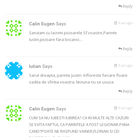
Reply
9 ani ago
Calin Eugen
Says
Sarutam cu lacrimi picioarele Sf.voastre,Parinte
Iustin,picioare fara bocanci…
Reply
9 ani ago
Iulian
Says
Sarut dreapta, parinte Justin. Infloreste fiecare floare
sadita de sfintia voastra. Niciuna nu se usuca.
Reply
9 ani ago
Calin Eugen
Says
CUM SA NU IUBESTI IUBIREA? CA IN MULTE ALTE CAZURI
SE EVITA FAPTUL CA PARINTELE A FOST LEGIONAR.PANA
CAND?POATE NE RASPUND VAINER,FLORIAN SI CEI