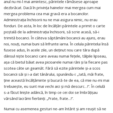
anul nu mi-l mai amintesc, părintele rămăsese aproape
dezbrăcat. Dacă în privinţa hainelor mai mergea cum mai
mergea problema cea mai gravă era a bocancilor.
Administraţia închisorii nu ne mai asigura nimic, nu erau
fonduri. De asta, în loc de încălţări părintele a primit o carte
poştală de la administraţia închisorii, să scrie acasă, să-i
trimită bocanci. În câteva săptămâni bocancii au ajuns, erau
noi, nouţi, numai buni să înfrunte iarna. În celula părintelui însă
fusese adus, în acele zile, un deţinut nou care târa după
dânsul nişte bocanci care aveau numai feţele, tălpile lipseau,
aşa că bietul băiat avea picioarele numai răni şi la fiecare pas
scotea câte un geamăt. Fără să ezite părintele şi-a scos
bocancii săi şi i-a dat tânărului, spunându-i: „Iată, măi frate,
ţine această încălţăminte şi bucură-te de ea, că mie nu-mi mai
trebuieşte, eu sunt mai vechi aici şi mă descurc…!”. În celulă
s-a făcut linişte adâncă, în timp ce cei doi se îmbrăţişau
vărsând lacrămi fierbinţi: „Frate, frate…!”.
Numai cu asemenea gesturi ne-am întărit şi am reuşit să ne