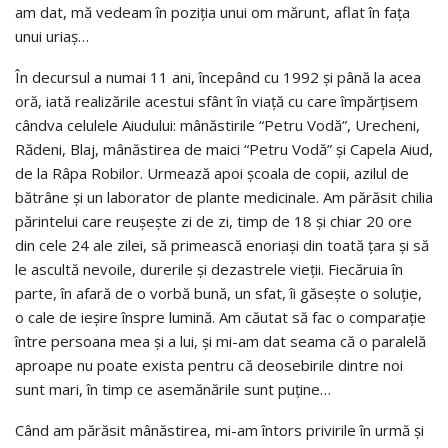
am dat, mă vedeam în poziţia unui om mărunt, aflat în faţa
unui uriaş…
În decursul a numai 11 ani, începând cu 1992 şi până la acea
oră, iată realizările acestui sfânt în viaţă cu care împărţisem
cândva celulele Aiudului: mânăstirile “Petru Vodă”, Urecheni,
Rădeni, Blaj, mânăstirea de maici “Petru Vodă” şi Capela Aiud,
de la Râpa Robilor. Urmează apoi şcoala de copii, azilul de
bătrâne şi un laborator de plante medicinale. Am părăsit chilia
părintelui care reuşeşte zi de zi, timp de 18 şi chiar 20 ore
din cele 24 ale zilei, să primească enoriaşi din toată ţara şi să
le ascultă nevoile, durerile şi dezastrele vieţii. Fiecăruia în
parte, în afară de o vorbă bună, un sfat, îi găseşte o soluţie,
o cale de ieşire înspre lumină. Am căutat să fac o comparaţie
între persoana mea şi a lui, şi mi-am dat seama că o paralelă
aproape nu poate exista pentru că deosebirile dintre noi
sunt mari, în timp ce asemănările sunt puţine…
Când am părăsit mânăstirea, mi-am întors privirile în urmă şi