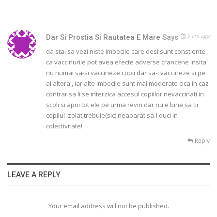
9 ani ago
Dar Si Prostia Si Rautatea E Mare
Says
da stai sa vezi niste imbecile care desi sunt constiente
ca vaccinurile pot avea efecte adverse crancene insita
nu numai sa-si vaccineze copii dar sa-i vaccineze si pe
ai altora , iar alte imbecile sunt mai moderate cica in caz
contrar sa li se interzica accesul copiilor nevaccinati in
scoli si apoi tot ele pe urma revin dar nu e bine sa tii
copilul izolat trebuie(sic) neaparat sa-l duci in
colectivitate!
Reply
LEAVE A REPLY
Your email address will not be published.