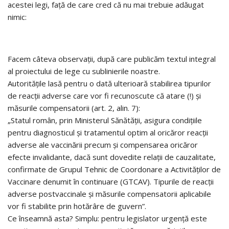
acestei legi, față de care cred că nu mai trebuie adăugat
nimic:
Facem câteva observații, după care publicăm textul integral
al proiectului de lege cu sublinierile noastre.
Autoritățile lasă pentru o dată ulterioară stabilirea tipurilor
de reacții adverse care vor fi recunoscute că atare (!) și
măsurile compensatorii (art. 2, alin. 7):
„Statul român, prin Ministerul Sănătății, asigura condițiile
pentru diagnosticul și tratamentul optim al oricăror reacții
adverse ale vaccinării precum și compensarea oricăror
efecte invalidante, dacă sunt dovedite relații de cauzalitate,
confirmate de Grupul Tehnic de Coordonare a Activităților de
Vaccinare denumit în continuare (GTCAV). Tipurile de reacții
adverse postvaccinale și măsurile compensatorii aplicabile
vor fi stabilite prin hotărâre de guvern”.
Ce înseamnă asta? Simplu: pentru legislator urgență este