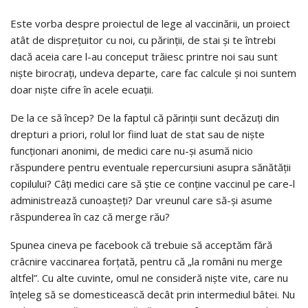
Este vorba despre proiectul de lege al vaccinării, un proiect
atât de disprețuitor cu noi, cu părinții, de stai și te întrebi
dacă aceia care l-au conceput trăiesc printre noi sau sunt
niște birocrați, undeva departe, care fac calcule și noi suntem
doar niște cifre în acele ecuații.
De la ce să încep? De la faptul că părinții sunt decăzuți din
drepturi a priori, rolul lor fiind luat de stat sau de niște
funcționari anonimi, de medici care nu-și asumă nicio
răspundere pentru eventuale repercursiuni asupra sănătății
copilului? Câți medici care să știe ce conține vaccinul pe care-l
administrează cunoașteți? Dar vreunul care să-și asume
răspunderea în caz că merge rău?
Spunea cineva pe facebook că trebuie să acceptăm fără
crâcnire vaccinarea forțată, pentru că „la români nu merge
altfel”. Cu alte cuvinte, omul ne consideră niște vite, care nu
înțeleg să se domesticească decât prin intermediul bâtei. Nu