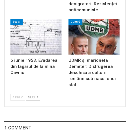
denigratorii Rezistenței
anticomuniste
Social
Cultură
6 iunie 1953. Evadarea
UDMR și marioneta
din lagărul de la mina
Demeter: Distrugerea
Cavnic
deschisă a culturii
române sub nasul unui
stat…
PREV
NEXT
1 COMMENT