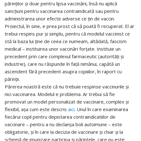
părinților și doar pentru lipsa vaccinării, însă nu aplică
sancțiuni pentru vaccinarea contraindicată sau pentru
administrarea unor efecte adverse ce țin de vaccin.
Proiectul, în sine, e prea prost că să poată fi recuperat. El ar
trebui respins pur și simplu, pentru că modelul vaccinist ce
stă la baza lui ține de ceea ce numeam, altădată, fascism
medical – instituirea unor vaccinări forțate. Instituie un
precedent prin care complexul farmaceutic (autorități și
industrie), care nu răspunde în față nimănui, capătă un
ascendent fără precedent asupra copiiilor, în raport cu
părinții.
Părerea noastră este că nu trebuie respinse vaccinurile și
nici vaccinarea. Modelul e problema. Ar trebui să fie
promovat un model personalizat de vaccinare, complex și
flexibil, așa cum este descris
aici
. Unul în care examinarea
fiecărui copil pentru depistarea contraindicatiilor de
vaccinare – pentru a nu declanșa boli autoimune – este
obligatorie, și în care la decizia de vaccinare și chiar și la
schemă de imunizare participa și părintele, care nu este