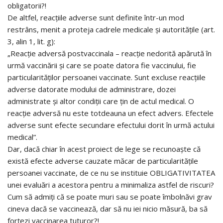
obligatorii?!
De altfel, reacțiile adverse sunt definite într-un mod
restrâns, menit a proteja cadrele medicale și autoritățile (art.
3, alin 1, lit. g):
„Reacție adversă postvaccinala – reacție nedorită apărută în
urmă vaccinării și care se poate datora fie vaccinului, fie
particularităților persoanei vaccinate. Sunt excluse reacțiile
adverse datorate modului de administrare, dozei
administrate și altor condiții care țin de actul medical. O
reacție adversă nu este totdeauna un efect advers. Efectele
adverse sunt efecte secundare efectului dorit în urmă actului
medical”.
Dar, dacă chiar în acest proiect de lege se recunoaște că
există efecte adverse cauzate măcar de particularitățile
persoanei vaccinate, de ce nu se instituie OBLIGATIVITATEA
unei evaluări a acestora pentru a minimaliza astfel de riscuri?
Cum să admiți că se poate muri sau se poate îmbolnăvi grav
cineva dacă se vaccinează, dar să nu iei nicio măsură, ba să
forțezi vaccinarea tuturor?!