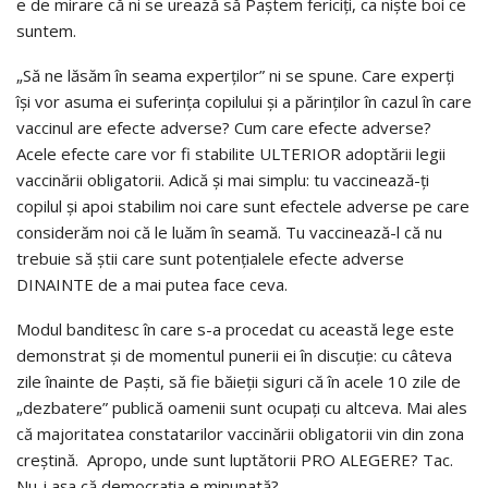
e de mirare că ni se urează să Paștem fericiți, ca niște boi ce
suntem.
„Să ne lăsăm în seama experților” ni se spune. Care experți
își vor asuma ei suferința copilului și a părinților în cazul în care
vaccinul are efecte adverse? Cum care efecte adverse?
Acele efecte care vor fi stabilite ULTERIOR adoptării legii
vaccinării obligatorii. Adică și mai simplu: tu vaccinează-ți
copilul și apoi stabilim noi care sunt efectele adverse pe care
considerăm noi că le luăm în seamă. Tu vaccinează-l că nu
trebuie să știi care sunt potențialele efecte adverse
DINAINTE de a mai putea face ceva.
Modul banditesc în care s-a procedat cu această lege este
demonstrat și de momentul punerii ei în discuție: cu câteva
zile înainte de Paști, să fie băieții siguri că în acele 10 zile de
„dezbatere” publică oamenii sunt ocupați cu altceva. Mai ales
că majoritatea constatarilor vaccinării obligatorii vin din zona
creștină. Apropo, unde sunt luptătorii PRO ALEGERE? Tac.
Nu-i așa că democrația e minunată?