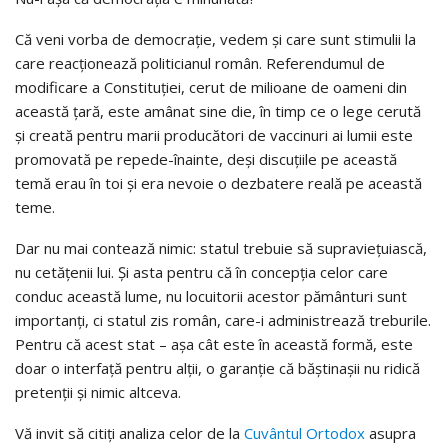
Că veni vorba de democrație, vedem și care sunt stimulii la
care reacționează politicianul român. Referendumul de
modificare a Constituției, cerut de milioane de oameni din
această țară, este amânat sine die, în timp ce o lege cerută
și creată pentru marii producători de vaccinuri ai lumii este
promovată pe repede-înainte, deși discuțiile pe această
temă erau în toi și era nevoie o dezbatere reală pe această
teme.
Dar nu mai contează nimic: statul trebuie să supraviețuiască,
nu cetățenii lui. Și asta pentru că în concepția celor care
conduc această lume, nu locuitorii acestor pământuri sunt
importanți, ci statul zis român, care-i administrează treburile.
Pentru că acest stat – așa cât este în această formă, este
doar o interfață pentru alții, o garanție că băștinașii nu ridică
pretenții și nimic altceva.
Vă invit să citiți analiza celor de la
Cuvântul Ortodox
asupra