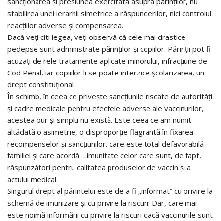
sancționarea și presiunea exercitată asupra părinților, nu
stabilirea unei ierarhii simetrice a răspunderilor, nici controlul
reacțiilor adverse și compensarea.
Dacă veți citi legea, veți observă că cele mai drastice
pedepse sunt administrate părinților și copiilor. Părinții pot fi
acuzați de rele tratamente aplicate minorului, infracțiune de
Cod Penal, iar copiiilor li se poate interzice școlarizarea, un
drept constituțional.
În schimb, în ceea ce privește sancțiunile riscate de autorități
și cadre medicale pentru efectele adverse ale vaccinurilor,
acestea pur și simplu nu există. Este ceea ce am numit
altădată o asimetrie, o disproporție flagrantă în fixarea
recompenselor și sancțiunilor, care este total defavorabilă
familiei și care acordă …imunitate celor care sunt, de fapt,
răspunzători pentru calitatea produselor de vaccin și a
actului medical.
Singurul drept al părintelui este de a fi „informat” cu privire la
schemă de imunizare și cu privire la riscuri. Dar, care mai
este noimă informării cu privire la riscuri dacă vaccinurile sunt