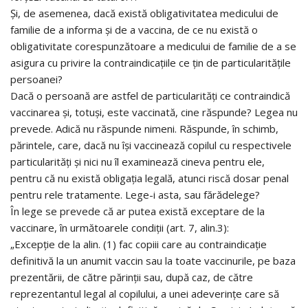
Și, de asemenea, dacă există obligativitatea medicului de
familie de a informa și de a vaccina, de ce nu există o
obligativitate corespunzătoare a medicului de familie de a se
asigura cu privire la contraindicațiile ce țin de particularitățile
persoanei?
Dacă o persoană are astfel de particularități ce contraindică
vaccinarea și, totuși, este vaccinată, cine răspunde? Legea nu
prevede. Adică nu răspunde nimeni. Răspunde, în schimb,
părintele, care, dacă nu își vaccinează copilul cu respectivele
particularități și nici nu îl examinează cineva pentru ele,
pentru că nu există obligația legală, atunci riscă dosar penal
pentru rele tratamente. Lege-i asta, sau fărădelege?
În lege se prevede că ar putea există exceptare de la
vaccinare, în următoarele condiții (art. 7, alin.3):
„Excepție de la alin. (1) fac copiii care au contraindicație
definitivă la un anumit vaccin sau la toate vaccinurile, pe baza
prezentării, de către părinții sau, după caz, de către
reprezentantul legal al copilului, a unei adeverințe care să