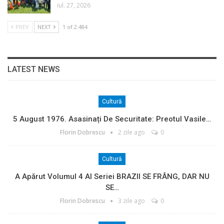
iul. 27, 2026
PREV
NEXT
1 of 2.484
LATEST NEWS
Cultură
5 August 1976. Asasinați De Securitate: Preotul Vasile…
Florin Dobrescu
2 zile ago
0
Cultură
A Apărut Volumul 4 Al Seriei BRAZII SE FRÂNG, DAR NU
SE…
Florin Dobrescu
3 zile ago
0