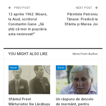
PREV POST
NEXT POST
12 aprilie 1962. Moare,
Părintele Petroniu
la Aiud, scriitorul
Tănase: Predică la
Constantin Gane. „Să
Sfânta și Marea Joi
știți că mor în pușcăria
asta nevinovat!”
YOU MIGHT ALSO LIKE
More From Author
Social
Social
Sfântul Preot
Un răspuns de dincolo
Mărturisitor Ilie Lăcătușu
de mormânt, pentru