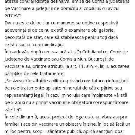
ateste contraindicația definitivă, emisă de Comisia Județeană
de Vaccinare a județului de domiciliu al copilului, cu avizul
GTCAV”.
Dar nu este deloc clar cum anume se obține respectivă
adeverință și de ce nu există o examinare obligatorie,
decontată de stat, care să stabilească pentru toți dacă
există sau nu contraindicații…
Într-adevăr, după cum s-a arătat și în Cotidianul.ro, Comisiile
Județene de Vaccinare sau Comisia Mun. București de
Vaccinare au, printre atribuții, la art. 11, alin. 4, lit. n, acuzarea
părinților de rele tratamente:
„Sesizează instituțiile abilitate privind constatarea infracțiunii
de rele tratamente aplicate minorului de către părinți sau
reprezentanți legali în cazul minorului care împlinește vârstă
de 3 ani și nu a primit vaccinurile obligatorii corespunzătoare
vârstei”
În cele din urmă, acest proiect de lege este un abuz asupra
familiei. Face din vaccinare un obiectiv în sine, în loc să facă un
mijloc pentru scop – sănătate publică. Aplică sancțiuni doar