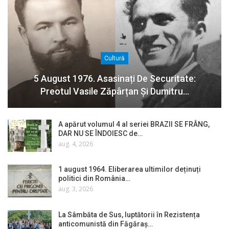
Cultură
5 August 1976. Asasinați De Securitate:
Preotul Vasile Zăpârțan Și Dumitru…
A apărut volumul 4 al seriei BRAZII SE FRÂNG,
DAR NU SE ÎNDOIESC de…
aug. 4, 2026
1 august 1964. Eliberarea ultimilor deținuți
politici din România…
aug. 3, 2026
La Sâmbăta de Sus, luptătorii în Rezistența
anticomunistă din Făgăraș…