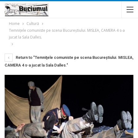
Home
Cultură
Temniţele comuniste pe scena Bucureştiului. MISLEA, CAMERA 4 s-a
jucat la Sala Dalles.
Return to "Temniţele comuniste pe scena Bucureştiului. MISLEA,
CAMERA 4 s-a jucat la Sala Dalles."