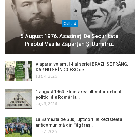
Cultură
5 August 1976. Asasinați De Securitate:
Preotul Vasile Zăpârțan Și Dumitru…
A apărut volumul 4 al seriei BRAZII SE FRÂNG,
DAR NU SE ÎNDOIESC de…
aug. 4, 2026
1 august 1964. Eliberarea ultimilor deținuți
politici din România…
aug. 3, 2026
La Sâmbăta de Sus, luptătorii în Rezistența
anticomunistă din Făgăraș…
iul. 27, 2026