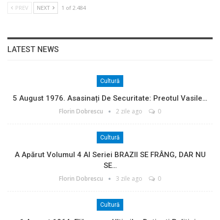
PREV
NEXT
1 of 2.484
LATEST NEWS
Cultură
5 August 1976. Asasinați De Securitate: Preotul Vasile…
Florin Dobrescu
2 zile ago
0
Cultură
A Apărut Volumul 4 Al Seriei BRAZII SE FRÂNG, DAR NU
SE…
Florin Dobrescu
3 zile ago
0
Cultură