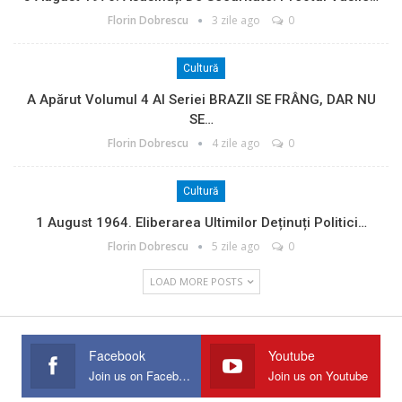
Florin Dobrescu
3 zile ago
0
Cultură
A Apărut Volumul 4 Al Seriei BRAZII SE FRÂNG, DAR NU
SE…
Florin Dobrescu
4 zile ago
0
Cultură
1 August 1964. Eliberarea Ultimilor Deținuți Politici…
Florin Dobrescu
5 zile ago
0
LOAD MORE POSTS
Facebook
Youtube
Join us on Facebook
Join us on Youtube