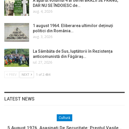
A apărut volumul 4 al seriei BRAZII SE FRÂNG,
DAR NU SE ÎNDOIESC de…
aug. 4, 2026
1 august 1964. Eliberarea ultimilor deținuți
politici din România…
aug. 3, 2026
La Sâmbăta de Sus, luptătorii în Rezistența
anticomunistă din Făgăraș…
iul. 27, 2026
PREV
NEXT
1 of 2.484
LATEST NEWS
Cultură
5 August 1976. Asasinați De Securitate: Preotul Vasile…