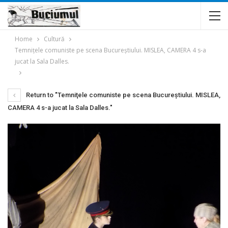
Home
Cultură
Temniţele comuniste pe scena Bucureştiului. MISLEA, CAMERA 4 s-a
jucat la Sala Dalles.
Return to "Temniţele comuniste pe scena Bucureştiului. MISLEA,
CAMERA 4 s-a jucat la Sala Dalles."