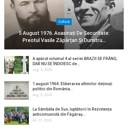
Cultură
5 August 1976. Asasinați De Securitate:
Preotul Vasile Zăpârțan Și Dumitru…
A apărut volumul 4 al seriei BRAZII SE FRÂNG,
DAR NU SE ÎNDOIESC de…
aug. 4, 2026
1 august 1964. Eliberarea ultimilor deținuți
politici din România…
aug. 3, 2026
La Sâmbăta de Sus, luptătorii în Rezistența
anticomunistă din Făgăraș…
iul. 27, 2026