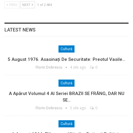
PREV
NEXT
1 of 2.484
LATEST NEWS
Cultură
5 August 1976. Asasinați De Securitate: Preotul Vasile…
Florin Dobrescu
4 zile ago
0
Cultură
A Apărut Volumul 4 Al Seriei BRAZII SE FRÂNG, DAR NU
SE…
Florin Dobrescu
5 zile ago
0
Cultură