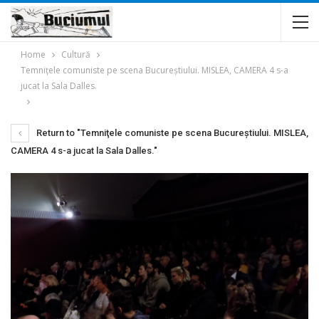
Home
Cultură
Temniţele comuniste pe scena Bucureştiului. MISLEA, CAMERA 4 s-a
jucat la Sala Dalles.
Return to "Temniţele comuniste pe scena Bucureştiului. MISLEA,
CAMERA 4 s-a jucat la Sala Dalles."