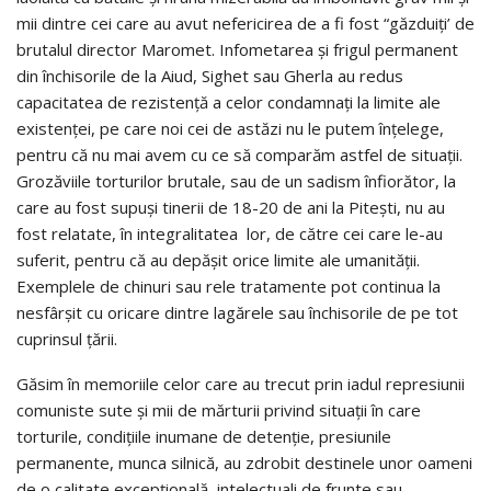
mii dintre cei care au avut nefericirea de a fi fost “găzduiți’ de
brutalul director Maromet. Infometarea și frigul permanent
din închisorile de la Aiud, Sighet sau Gherla au redus
capacitatea de rezistență a celor condamnați la limite ale
existenței, pe care noi cei de astăzi nu le putem înțelege,
pentru că nu mai avem cu ce să comparăm astfel de situații.
Grozăviile torturilor brutale, sau de un sadism înfiorător, la
care au fost supuși tinerii de 18-20 de ani la Pitești, nu au
fost relatate, în integralitatea lor, de către cei care le-au
suferit, pentru că au depășit orice limite ale umanității.
Exemplele de chinuri sau rele tratamente pot continua la
nesfârșit cu oricare dintre lagărele sau închisorile de pe tot
cuprinsul țării.
Găsim în memoriile celor care au trecut prin iadul represiunii
comuniste sute și mii de mărturii privind situații în care
torturile, condițiile inumane de detenție, presiunile
permanente, munca silnică, au zdrobit destinele unor oameni
de o calitate excepțională, intelectuali de frunte sau