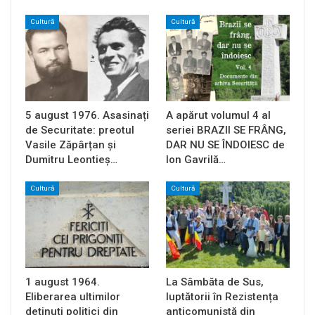
Cultură
Cultură
5 august 1976. Asasinați
A apărut volumul 4 al
de Securitate: preotul
seriei BRAZII SE FRÂNG,
Vasile Zăpârțan și
DAR NU SE ÎNDOIESC de
Dumitru Leontieș…
Ion Gavrilă…
Cultură
Cultură
1 august 1964.
La Sâmbăta de Sus,
Eliberarea ultimilor
luptătorii în Rezistența
deținuți politici din
anticomunistă din