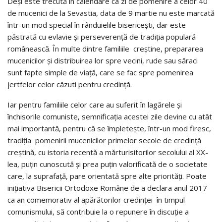
Deși este trecută în calendare ca zi de pomenire a celor 40
de mucenici de la Sevastia, data de 9 martie nu este marcată
într-un mod special în rânduielile bisericești, dar este
păstrată cu evlavie și perseverență de tradiția populară
românească. În multe dintre familiile creștine, prepararea
mucenicilor și distribuirea lor spre vecini, rude sau săraci
sunt fapte simple de viață, care se fac spre pomenirea
jertfelor celor căzuti pentru credință.
Iar pentru familiile celor care au suferit în lagărele și
închisorile comuniste, semnificația acestei zile devine cu atât
mai importantă, pentru că se împletește, într-un mod firesc,
tradiția pomenirii mucenicilor primelor secole de credință
creștină, cu istoria recentă a mărturisitorilor secolului al XX-
lea, puțin cunoscută și prea puțin valorificată de o societate
care, la suprafață, pare orientată spre alte priorități. Poate
inițiativa Bisericii Ortodoxe Române de a declara anul 2017
ca an comemorativ al apărătorilor credinței în timpul
comunismului, să contribuie la o repunere în discuție a