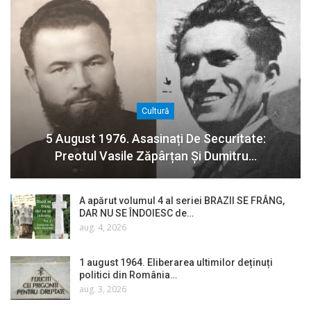
Cultură
5 August 1976. Asasinați De Securitate:
Preotul Vasile Zăpârțan Și Dumitru…
A apărut volumul 4 al seriei BRAZII SE FRÂNG,
DAR NU SE ÎNDOIESC de…
aug. 4, 2026
1 august 1964. Eliberarea ultimilor deținuți
politici din România…
aug. 3, 2026