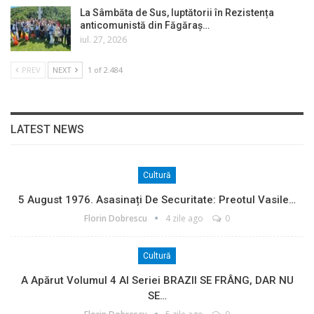
La Sâmbăta de Sus, luptătorii în Rezistența
anticomunistă din Făgăraș…
iul. 27, 2026
PREV
NEXT
1 of 2.484
LATEST NEWS
Cultură
5 August 1976. Asasinați De Securitate: Preotul Vasile…
Florin Dobrescu
4 zile ago
0
Cultură
A Apărut Volumul 4 Al Seriei BRAZII SE FRÂNG, DAR NU
SE…