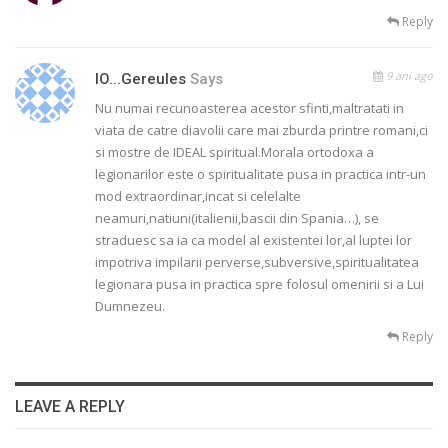
Reply
9 ani ago
IO...gereules
Says
Nu numai recunoasterea acestor sfinti,maltratati in
viata de catre diavolii care mai zburda printre romani,ci
si mostre de IDEAL spiritual.Morala ortodoxa a
legionarilor este o spiritualitate pusa in practica intr-un
mod extraordinar,incat si celelalte
neamuri,natiuni(italienii,bascii din Spania…), se
straduesc sa ia ca model al existentei lor,al luptei lor
impotriva impilarii perverse,subversive,spiritualitatea
legionara pusa in practica spre folosul omenirii si a Lui
Dumnezeu.
Reply
LEAVE A REPLY