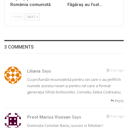
România comunistă
Făgăraș au fost…
PREV
NEXT
3 COMMENTS
9 ani ago
Liliana
Says
Cu profundă recunoștință pentru cei care s-au jertfit în
numele acestui neam și pentru cel care a format
generația Sfinții închisorilor, Corneliu Zelea Codreanu.
Reply
9 ani ago
Preot Marius Visovan
Says
Domnului Coriolan Baciu, succes si felicitari !