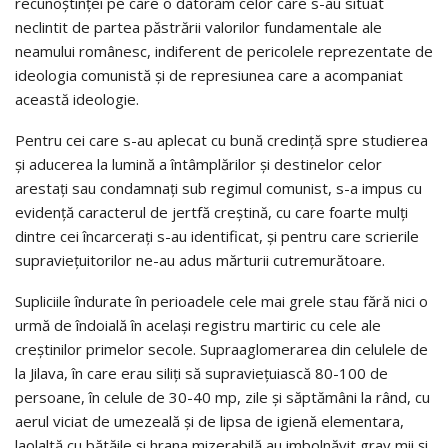
recunoștinței pe care o datorăm celor care s-au situat
neclintit de partea păstrării valorilor fundamentale ale
neamului românesc, indiferent de pericolele reprezentate de
ideologia comunistă și de represiunea care a acompaniat
această ideologie.
Pentru cei care s-au aplecat cu bună credință spre studierea
și aducerea la lumină a întâmplărilor și destinelor celor
arestați sau condamnați sub regimul comunist, s-a impus cu
evidență caracterul de jertfă creștină, cu care foarte mulți
dintre cei încarcerați s-au identificat, și pentru care scrierile
supraviețuitorilor ne-au adus mărturii cutremurătoare.
Supliciile îndurate în perioadele cele mai grele stau fără nici o
urmă de îndoială în același registru martiric cu cele ale
creștinilor primelor secole. Supraaglomerarea din celulele de
la Jilava, în care erau siliți să supraviețuiască 80-100 de
persoane, în celule de 30-40 mp, zile și săptămâni la rând, cu
aerul viciat de umezeală și de lipsa de igienă elementara,
laolaltă cu bătăile și hrana mizerabilă au imbolnăvit grav mii și