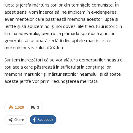
lupta și jertfa mărturisitorilor din temnițele comuniste. În
acest sens vom încerca să ne implicăm în evidențierea
evenimentelor care păstrează memoria acestor lupte și
jertfe și să aducem noi și noi dovezi ale trecutului istoric în
lumina adevărului, pentru ca plămada spirituală a noilor
generații să se poată reclădi din faptele martirice ale
mucenicilor veacului al XX-lea.
Suntem încrezători că se vor alătura demersurilor noastre
toți aceia care păstrează în sufletul și în conștiința lor
memoria martirilor și mărturisitorilor neamului, și că toate
aceste jertfe vor primi recunoșterea meritată.
1.020
3
Share
Facebook