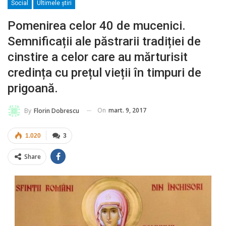
Social
Ultimele ştiri
Pomenirea celor 40 de mucenici.
Semnificații ale păstrarii tradiției de
cinstire a celor care au mărturisit
credința cu prețul vieții în timpuri de
prigoană.
On
mart. 9, 2017
By
Florin Dobrescu
1.020
3
Share