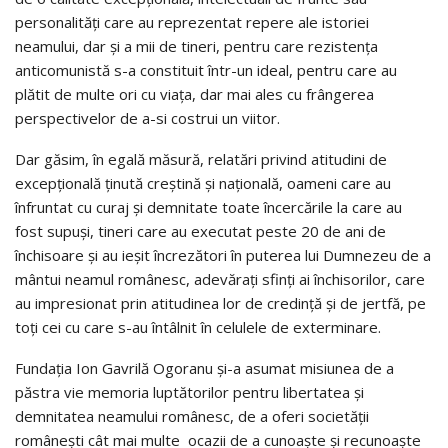
personalități care au reprezentat repere ale istoriei
neamului, dar și a mii de tineri, pentru care rezistența
anticomunistă s-a constituit într-un ideal, pentru care au
plătit de multe ori cu viața, dar mai ales cu frângerea
perspectivelor de a-si costrui un viitor.
Dar găsim, în egală măsură, relatări privind atitudini de
excepțională ținută creștină și națională, oameni care au
înfruntat cu curaj și demnitate toate încercările la care au
fost supuși, tineri care au executat peste 20 de ani de
închisoare și au ieșit încrezători în puterea lui Dumnezeu de a
mântui neamul românesc, adevărați sfinți ai închisorilor, care
au impresionat prin atitudinea lor de credință și de jertfă, pe
toți cei cu care s-au întâlnit în celulele de exterminare.
Fundația Ion Gavrilă Ogoranu și-a asumat misiunea de a
păstra vie memoria luptătorilor pentru libertatea și
demnitatea neamului românesc, de a oferi societății
românești cât mai multe ocazii de a cunoaște și recunoaște