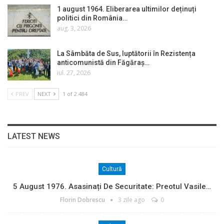
1 august 1964. Eliberarea ultimilor deținuți
politici din România…
aug. 3, 2026
La Sâmbăta de Sus, luptătorii în Rezistența
anticomunistă din Făgăraș…
iul. 27, 2026
PREV
NEXT
1 of 2.484
LATEST NEWS
Cultură
5 August 1976. Asasinați De Securitate: Preotul Vasile…
Florin Dobrescu
3 zile ago
0