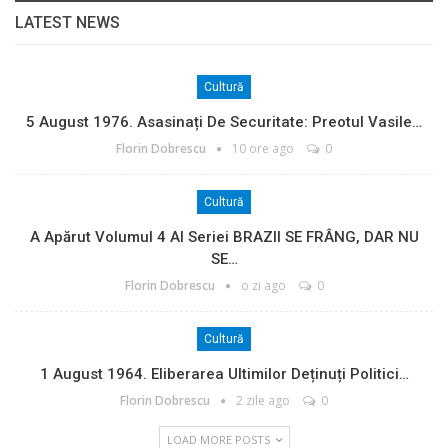
LATEST NEWS
Cultură
5 August 1976. Asasinați De Securitate: Preotul Vasile…
Florin Dobrescu
10 ore ago
0
Cultură
A Apărut Volumul 4 Al Seriei BRAZII SE FRÂNG, DAR NU
SE…
Florin Dobrescu
o zi ago
0
Cultură
1 August 1964. Eliberarea Ultimilor Deținuți Politici…
Florin Dobrescu
2 zile ago
0
LOAD MORE POSTS