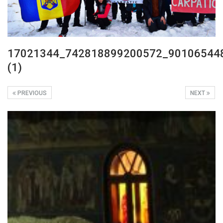
17021344_742818899200572_90106544
(1)
PREVIOUS
NEXT