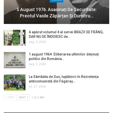
5 August 1976. Asasinați De Securitate:
Preotul Vasile Zăpârțan Și Dumitru…
A apărut volumul 4 al seriei BRAZII SE FRÂNG,
DAR NU SE ÎNDOIESC de…
aug. 4, 2026
1 august 1964. Eliberarea ultimilor deținuți
politici din România…
aug. 3, 2026
La Sâmbăta de Sus, luptătorii în Rezistența
anticomunistă din Făgăraș…
iul. 27, 2026
PREV
NEXT
1 of 2.484