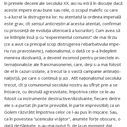
în primele decenii ale seco­lu­lui XX; aici nu intră în discuţie dacă
aceste imperii erau bune sau rele, ci scopul ma­lefic cu care
s-a lucrat la dis­trugerea lor; nu atentatul la ordinea imperială
este grav, cît
sensul anticreştin
al acestui atentat, confirmat
cu pri­so­sinţă de evoluţia ulterioară a lucrurilor). Cum avea să
se întîm­ple însă şi cu “experimentul comunist” de mai tîrziu
(ce a avut ca principal scop distru­ge­rea rebarba­ti­vului impe­
riu rus pravoslavnic), naţionalismul, o dată ce şi-a îndeplinit
meni­rea dizolvantă, a devenit incomod pen­tru proiectele in­
ter­­naţionaliste ale francmasoneriei, ca­re, deşi s-a mai folosit
de el în cazuri izolate, a trecut la o vastă campanie antina­ţio­
nal(ist)ă, pe care o continuă şi azi . Atît naţionalismul se­co­lului
trecut, cît şi comunis­mul secolului nostru au sfîrşit prin a se
întoarce, cu des­tulă agresivitate, împotriva celor ce le-au
folosit ca in­stru­mente destructive/dizolvante; fie­care dintre
ele s-a pur­tat (în parte pre­vizibil, în parte impre­vizibil) ca un
Go­lem răz­vrătit împotriva celor ce l-au pus în miş­care. Sau,
ca în povestea “ucenicului vrăjitor”, anumite forţe obs­cu­re, o
dată dezlănţuite, n-au mai putut fi, de la un moment dat,