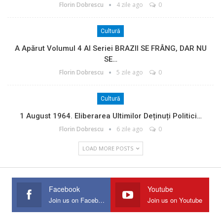
Florin Dobrescu
4 zile ago
0
Cultură
A Apărut Volumul 4 Al Seriei BRAZII SE FRÂNG, DAR NU
SE…
Florin Dobrescu
5 zile ago
0
Cultură
1 August 1964. Eliberarea Ultimilor Deținuți Politici…
Florin Dobrescu
6 zile ago
0
LOAD MORE POSTS
Facebook
Youtube
Join us on Facebook
Join us on Youtube