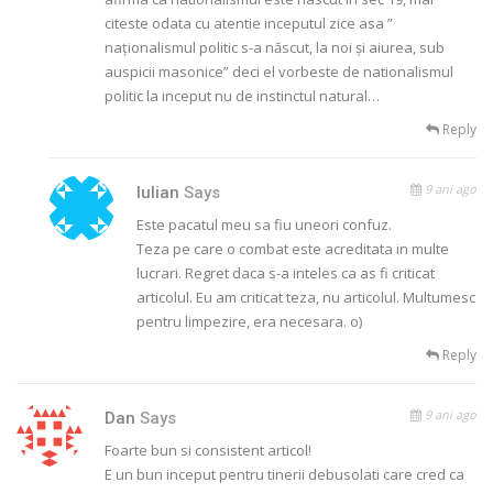
citeste odata cu atentie inceputul zice asa ”
naţionalismul po­li­tic s-a născut, la noi şi aiurea, sub
auspicii masonice” deci el vorbeste de nationalismul
politic la inceput nu de instinctul natural…
Reply
9 ani ago
Iulian
Says
Este pacatul meu sa fiu uneori confuz.
Teza pe care o combat este acreditata in multe
lucrari. Regret daca s-a inteles ca as fi criticat
articolul. Eu am criticat teza, nu articolul. Multumesc
pentru limpezire, era necesara. o)
Reply
9 ani ago
Dan
Says
Foarte bun si consistent articol!
E un bun inceput pentru tinerii debusolati care cred ca