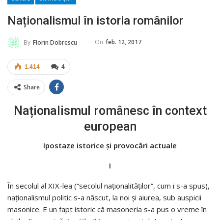
Naționalismul în istoria românilor
On
feb. 12, 2017
By
Florin Dobrescu
1.414
4
Share
Naționalismul românesc în context
european
Ipostaze istorice şi provocări actuale
I
În secolul al XIX-lea (“secolul naţionalităţilor”, cum i s-a spus),
naţionalismul po­li­tic s-a născut, la noi şi aiurea, sub auspicii
masonice. E un fapt istoric că masoneria s-a pus o vreme în