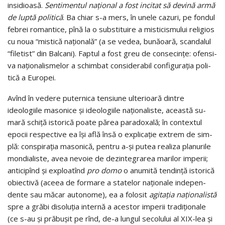
insidioasă.
Sen­­ti­men­tul na­ţi­o­nal a fost incitat să devină armă
de luptă politică
. Ba chiar s-a mers, în unele cazuri, pe fondul
fe­brei romantice, pînă la o sub­stituire a misticismului reli­gios
cu noua “mistică naţiona­lă” (a se vedea, bună­oară, scandalul
“filetist” din Balcani). Faptul a fost greu de con­secinţe: ofen­si­
va na­ţi­o­nalismelor a schimbat consi­de­rabil configuraţia po­­li­­
tică a Europei.
Avînd în vedere puternica tensiune ulterioară dintre
ideologiile masonice şi ideo­logiile naţionaliste, această su­­
mară schiţă istorică poate părea paradoxală; în con­tex­tul
epocii respective ea îşi află însă o explicaţie extrem de sim­
plă: conspiraţia masonică, pen­tru a-şi putea realiza planurile
mondialiste, avea nevoie de dezintegrarea mari­lor imperii;
anti­cipînd şi exploatînd
pro domo
o anumită tendinţă isto­ri­că
obiectivă (aceea de formare a statelor na­ţi­o­nale inde­pen­
dente sau măcar autonome), ea a folosit
a­gi­taţia naţionalistă
spre a grăbi disoluţia internă a acestor imperii tradiţionale
(ce s-au şi prăbuşit pe rînd, de-a lun­­gul secolului al XIX-lea şi