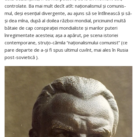
controlate. Ba mai mult decît atît: naţionalis­mul şi comu­nis­
mul, deşi esenţial divergente, au ajuns să se întîl­nească şi să-
şi dea mîna, după al doilea război mondial, prici­nu­ind multă
bătaie de cap conspiraţiei mondialiste şi marilor puteri
înregimentate acesteia; aşa a apărut, pe scena isto­riei
contemporane, struţo-cămila “naţionalismu­lui comu­nist” (ce
pare departe de a-şi fi spus ultimul cu­vînt, mai ales în Ru­sia
post-sovietică ).