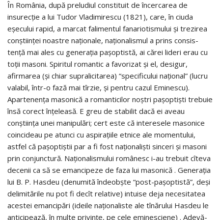
În România, după preludiul constituit de încercarea de
insurecţie a lui Tudor Vla­dimirescu (1821), care, în ciuda
eşecului rapid, a marcat falimentul fanariotismului şi tre­zi­­rea
conştiinţei noastre naţionale, naţionalismul a prins con­sis­
tenţă mai ales cu gene­raţia paşoptistă, ai cărei lideri erau cu
toţii masoni. Spiritul romantic a favorizat şi el, de­­sigur,
afirmarea (şi chiar supralicitarea) “specificului na­­ţional” (lucru
valabil, într-o fază mai tîrzie, şi pentru ca­­­zul Emi­nes­cu).
Apartenenţa masonică a romanticilor noş­tri paşop­tişti tre­buie
însă corect înţeleasă. E greu de stabilit dacă ei aveau
conştiinţa unei mani­pulări; cert este că interesele masonice
coincideau pe atunci cu aspiraţiile etnice ale mo­mentului,
astfel că pa­şop­tiştii par a fi fost na­­ţi­o­nalişti sinceri şi masoni
prin conjunc­tură. Naţiona­lis­mului românesc i-au trebuit cîteva
decenii ca să se eman­ci­peze de faza lui ma­so­nică . Generaţia
lui B. P. Hasdeu (denumită îndeobşte “post-paşoptistă”, deşi
delimită­rile nu pot fi decît relative) intuise deja necesi­ta­tea
acestei e­man­cipări (ideile naţionaliste ale tînărului Hasdeu le
anti­ci­pează, în multe pri­vinţe, pe cele eminesciene) . Ade­vă­­­