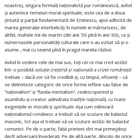
noastre), sin­gura formulă naţionalistă pur româneas­că, avînd
şi autentice te­meiuri moral-spirituale, este cea de a doua
(intuită şi parţial fundamentată de Eminescu, apoi adîncită de
marea ge­ne­­raţie interbelică); în numele ei mărturisesc, de
altfel, multe­le mii de martiri (din anii ’30 pînă în anii ’60), ca şi
nume­­roa­sele personalităţi culturale care n-au ezitat să şi-o
asu­me , mai cu seamă pînă în pra­gul marelui război.
Avînd în vedere cele de mai sus, toţi cei ce mai cred astăzi
într-o posibilă
soluţie creştină şi naţională a crizei româneşti
trebuie – dacă vor să fie credibili şi, cu timpul, efi­­cienţi – să
se delimiteze categoric de orice forme ief­ti­ne sau false de
“naţionalism” şi “funda-mentalism”, redes­co­pe­rind şi
asumîndu-şi creator
adevărata tradiţie naţio­nală
, cu toate
exigenţele ei
morale
şi
spirituale
. Aşa cum odinioară
naţionalismul românesc a tre­buit să se scuture de balastul
masonic, tot aşa el trebuie să se scuture astăzi de balastul
co­munist. Pe de o parte, falşii prieteni sînt mai primejdioşi
de­cît adversarii învederaţi. Pe de altă parte, dincolo de orice