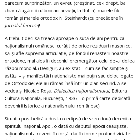
oarecum surprinzător, un evreu (creştinat, ce-i drept, ba
chiar călugărit în ultimii ani ai vieţii, la Rohia): marele filo-
român şi marele orto­dox N. Stein­hardt (cu precădere în
Jurnalul fericirii
)!
A trebuit deci să treacă aproape o sută de ani pentru ca
naţionalismul românesc, curăţit de orice reziduuri maso­nice,
să-şi afle suprema articulaţie, pe fondul renaşterii noas­tre
ortodoxe, mai ales în deceniul premergător celui de-al doilea
război mondial. (Desigur, au existat – cum se fac sim­ţite şi
astăzi – şi manifestări naţionaliste mai puţin sau deloc legate
de Ortodoxie; ele au rămas însă într-un plan secund. A se
vedea şi Nico­lae Roşu,
Dialectica naţi­o­nalismului
, Editura
Cultura Naţională, Bucureşti, 1936 – o pri­mă car­te de­dicată
devenirii istorice a naţionalismului românesc).
Situaţia postbelică a dus la o eclipsă de vreo două de­cenii a
spiritului naţional. Apoi, o dată cu debutul epocii ceau­şiste,
naţionalismul a revenit în forţă, dar în forme pro­fund viciate: