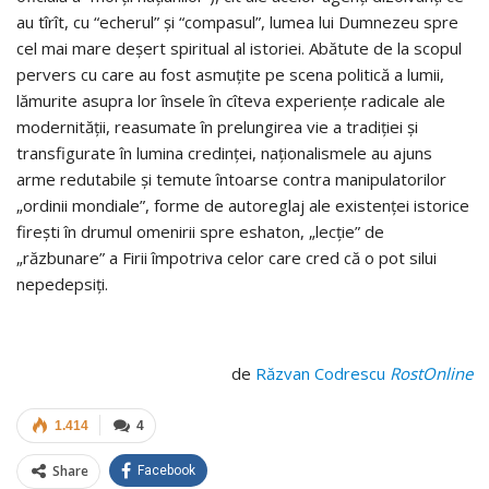
au tîrît, cu “echerul” şi “com­pasul”, lumea lui Dumnezeu spre
cel mai ma­re de­şert spi­ritual al istoriei. Abătute de la scopul
pervers cu care au fost asmuţite pe scena politică a lumii,
lămurite asupra lor însele în cîteva experienţe radicale ale
modernităţii, reasumate în prelungirea vie a tradiţiei şi
transfigurate în lumina credinţei, naţionalismele au ajuns
arme redutabile şi temute întoarse contra manipulatorilor
„ordinii mondiale”, forme de autoreglaj ale existenţei istorice
fireşti în drumul omenirii spre eshaton, „lecţie” de
„răzbunare” a Firii împotriva celor care cred că o pot silui
nepedepsiţi.
de
Răzvan Codrescu
RostOnline
1.414
4
Share
Facebook