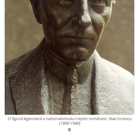
O figură legendară a naţionalismului creştin românesc: Nae Ionescu
(1890-1940)
II