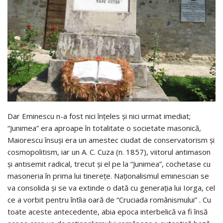
Dar Eminescu n-a fost nici înţeles şi nici ur­mat imediat;
“Junimea” era aproape în totalitate o socie­tate ma­so­nică,
Maiorescu însuşi era un amestec ciudat de conser­vatorism şi
cosmopolitism, iar un A. C. Cuza (n. 1857), vi­ito­rul anti­ma­son
şi antisemit radical, trecut şi el pe la “Ju­ni­mea”, coche­tase cu
masoneria în prima lui ti­ne­reţe. Naţio­nalismul emi­nescian se
va consolida şi se va extinde o dată cu gene­raţia lui Iorga, cel
ce a vorbit pen­tru întîia oară de “Cruciada românismului” . Cu
toate aceste antecedente, abia epoca in­ter­­belică va fi însă