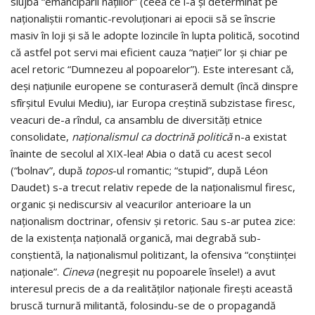
slujba “emancipării naţiilor” (ceea ce i-a şi determinat pe
naţionaliştii romantic-revoluţionari ai epocii să se înscrie
masiv în loji şi să le adopte lozincile în lupta politică, socotind
că astfel pot servi mai eficient cauza “na­ţiei” lor şi chiar pe
acel retoric “Dumnezeu al popoarelor”). Este interesant că,
deşi naţiunile europene se conturaseră de­mult (încă dinspre
sfîrşitul Evului Me­diu), iar Europa creştină subzistase firesc,
veacuri de-a rîn­dul, ca ansamblu de diversităţi etnice
consolidate,
naţi­o­nalismul ca doctrină poli­tică
n-a existat
înainte de seco­lul al XIX-lea! Abia o dată cu acest secol
(“bolnav”, după
topos
-ul romantic; “stu­pid”, după Léon
Daudet) s-a trecut relativ repede de la naţi­o­na­lismul firesc,
organic şi nedis­cur­siv al veacurilor ante­rioare la un
naţionalism doctrinar, o­fen­siv şi retoric. Sau s-ar putea zice:
de la existenţa naţi­o­nală organică, mai degrabă sub­
conştientă, la naţionalis­mul politizant, la ofensiva “con­ştiinţei
naţionale”.
Cineva
(negre­şit nu popoarele însele!) a avut
interesul precis de a da realităţilor naţionale fireşti a­ceastă
bruscă turnură mili­tantă, folosindu-se de o propagan­dă