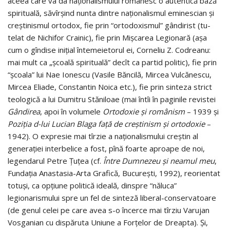
aceea care va da naţionalismului ro­mâ­nesc o autentică bază
spi­ri­tuală, să­vîr­şind nunta dintre naţionalismul eminescian şi
creştinis­mul ortodox, fie prin “ortodoxismul” gândirist (tu­
telat de Ni­­chifor Crainic), fie prin Mişcarea Legionară (aşa
cum o gîndise iniţial înte­meietorul ei, Corneliu Z. Co­dreanu:
mai mult ca „şcoală spirituală” decît ca partid politic), fie prin
“şcoala” lui Nae Ionescu (Vasile Băncilă, Mircea Vul­cănescu,
Mircea Eliade, Constantin Noica etc.), fie prin sin­­teza strict
teologică a lui Dumitru Stăniloae (mai întîi în pa­ginile revistei
Gândirea
, apoi în volumele
Ortodoxie şi ro­mânism
– 1939 şi
Poziţia d-lui Lucian Blaga faţă de creşti­nism şi ortodoxie
–
1942). O expresie mai tîrzie a naţionalismului creştin al
generaţiei inter­belice a fost, pî­nă foarte aproape de noi,
legendarul Petre Ţuţea (cf.
Între Dumnezeu şi neamul meu
,
Fundaţia Anastasia-Arta Grafi­că, Bucureşti, 1992), reorientat
totuşi, ca opţiune politică ideală, dinspre “nă­luca”
legionarismului spre un fel de sin­teză liberal-conservatoare
(de genul celei pe care avea s-o încerce mai tîrziu Varujan
Vosganian cu dispăruta U­ni­u­ne a Forţelor de Dreapta). Şi,