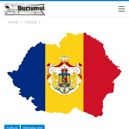
Home
Cultură
Cultură
Ultimele ştiri