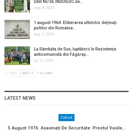
DAR NU SE ÎNDOIESC de…
aug. 4, 2026
1 august 1964. Eliberarea ultimilor deținuți
politici din România…
aug. 3, 2026
La Sâmbăta de Sus, luptătorii în Rezistența
anticomunistă din Făgăraș…
iul. 27, 2026
PREV
NEXT
1 of 2.484
LATEST NEWS
Cultură
5 August 1976. Asasinați De Securitate: Preotul Vasile…