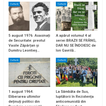
Cultură
Cultură
5 august 1976. Asasinați
A apărut volumul 4 al
de Securitate: preotul
seriei BRAZII SE FRÂNG,
Vasile Zăpârțan și
DAR NU SE ÎNDOIESC de
Dumitru Leontieș…
Ion Gavrilă…
Cultură
Cultură
1 august 1964.
La Sâmbăta de Sus,
Eliberarea ultimilor
luptătorii în Rezistența
deținuți politici din
anticomunistă din