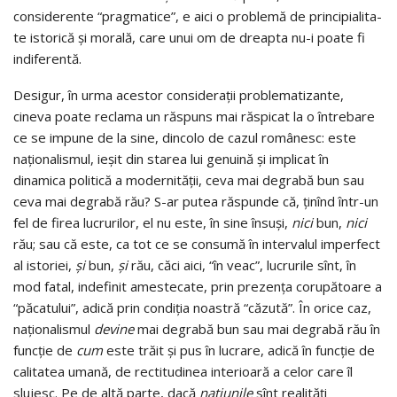
considerente “pragmatice”, e aici o pro­ble­mă de principiali­ta­­­­­
te istorică şi morală, care unui om de dreapta nu-i poate fi
indiferentă.
Desigur, în urma acestor consideraţii problemati­zante,
cineva poate reclama un răs­puns mai răspicat la o în­­tre­bare
ce se impune de la sine, dincolo de cazul românesc: este
naţionalismul, ieşit din starea lui genuină şi implicat în
dinamica politică a moder­nităţii, ceva mai degrabă bun sau
ceva mai degrabă rău? S-ar putea răspunde că, ţinînd într-un
fel de firea lucrurilor, el nu este, în sine însuşi,
nici
bun,
nici
rău; sau că este, ca tot ce se consumă în inter­valul imperfect
al istoriei,
şi
bun,
şi
rău, căci aici, “în veac”, lucrurile sînt, în
mod fatal, indefinit amestecate, prin prezenţa corupătoare a
“păcatului”, adică prin con­di­ţia noastră “căzută”. În orice caz,
naţionalismul
devine
mai degrabă bun sau mai degrabă rău în
funcţie de
cum
este trăit şi pus în lucrare, adică în funcţie de
calitatea umană, de rectitudinea interioară a celor care îl
slujesc. Pe de altă parte, dacă
na­ţiunile
sînt realităţi