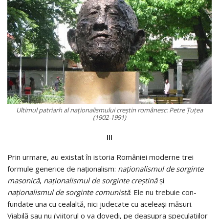
Ultimul patriarh al naţionalismului creştin românesc: Petre Ţuţea
(1902-1991)
III
Prin urmare, au existat în istoria României moderne trei
formule generice de naţionalism:
naţionalismul de sor­ginte
ma­­so­­nică
,
naţionalismul de sorginte creştină
şi
naţionalismul de sorginte comunistă
. Ele nu trebuie con­
fundate una cu cea­laltă, nici judecate cu ace­leaşi măsuri.
Viabilă sau nu (viito­rul o va dovedi, pe deasupra specula­ţiilor