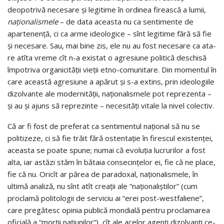
deopotrivă necesare şi legitime în or­di­nea firească a lumii,
naţionalismele
– de data aceasta nu ca sentimente de
aparte­nen­ţă, ci ca arme ideologice – sînt legi­ti­me fără să fie
şi necesare. Sau, mai bine zis, ele nu au fost necesare ca ata­
re atîta vreme cît n-a existat o agre­siune po­li­­tică deschisă
împotriva organici­tă­ţii vieţii etno-comunitare. Din mo­mentul în
care această agresiune a apărut şi s-a extins, prin ideologiile
di­zol­­vante ale moder­nităţii, naţionalismele pot reprezenta –
şi au şi ajuns să re­pre­zinte – ne­ce­sităţi vitale la nivel colectiv.
Că ar fi fost de preferat ca sen­timentul naţi­onal să nu se
politizeze, ci să fie trăit fără os­tentaţie în fires­cul exis­tenţei,
aceasta se poate spune; nu­mai că evoluţia lu­cru­ri­lor a fost
alta, iar astăzi stăm în bătaia consecinţelor ei, fie că ne pla­ce,
fie că nu. Oricît ar pă­rea de paradoxal, naţio­na­lis­­­me­le, în
ultimă analiză, nu sînt atît cre­­aţii ale “naţio­na­­lişti­lor” (cum
proclamă politologii de serviciu ai “erei post-westfaliene”,
care pregătesc o­pi­nia publică mon­­dială pentru pro­cla­ma­rea
oficială a “morţii naţiu­ni­lor”), cît ale acelor agenţi di­zol­­vanţi ce-