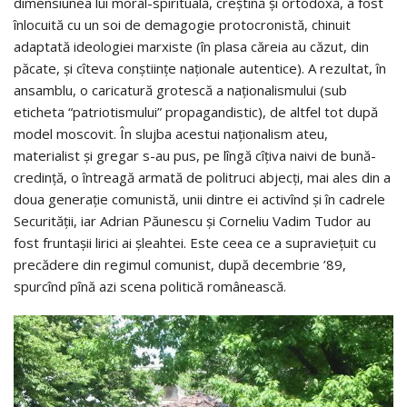
dimensiunea lui moral-spirituală, creştină şi orto­doxă, a fost
înlocuită cu un soi de demagogie pro­to­­cronistă, chinuit
adaptată ideologiei marxiste (în plasa căreia au căzut, din
păcate, şi cîteva conştiinţe naţionale autentice). A rezultat, în
ansamblu, o ca­ri­catură grotescă a naţionalis­mului (sub
eticheta “patriotismului” propagan­dis­tic), de alt­fel tot după
model moscovit. În slujba aces­tui naţionalism ateu,
materialist şi gregar s-au pus, pe lîn­gă cîţiva naivi de bună-
credinţă, o întreagă armată de po­li­truci abjecţi, mai ales din a
doua generaţie comunistă, unii dintre ei activînd şi în cadrele
Securităţii, iar Adrian Păunescu şi Corneliu Vadim Tudor au
fost fruntaşii lirici ai şleahtei. Este ceea ce a supra­vieţuit cu
precădere din regimul comunist, după decembrie ’89,
spurcînd pînă azi scena politică românească.