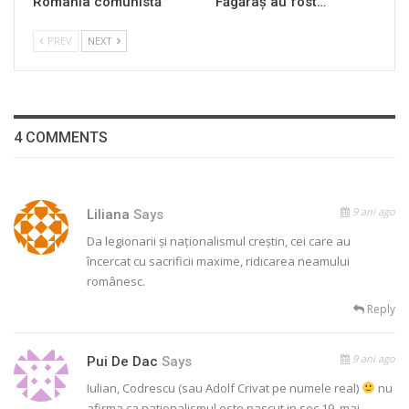
România comunistă
Făgăraș au fost…
PREV
NEXT
4 COMMENTS
9 ani ago
Liliana
Says
Da legionarii și naționalismul creștin, cei care au
încercat cu sacrificii maxime, ridicarea neamului
românesc.
Reply
9 ani ago
Pui De Dac
Says
Iulian, Codrescu (sau Adolf Crivat pe numele real)
nu
afirma ca nationalismul este nascut in sec 19, mai