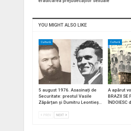
eradicarea prejudecăților sexuale
YOU MIGHT ALSO LIKE
Cultură
Cultură
5 august 1976. Asasinați de
A apărut vo
Securitate: preotul Vasile
BRAZII SE
Zăpârțan și Dumitru Leontieș…
ÎNDOIESC d
PREV
NEXT