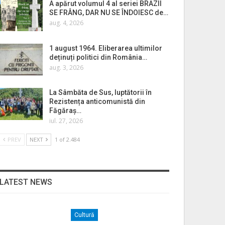
A apărut volumul 4 al seriei BRAZII
SE FRÂNG, DAR NU SE ÎNDOIESC de…
aug. 4, 2026
1 august 1964. Eliberarea ultimilor
deținuți politici din România…
aug. 3, 2026
La Sâmbăta de Sus, luptătorii în
Rezistența anticomunistă din
Făgăraș…
iul. 27, 2026
PREV
NEXT
1 of 2.484
LATEST NEWS
Cultură