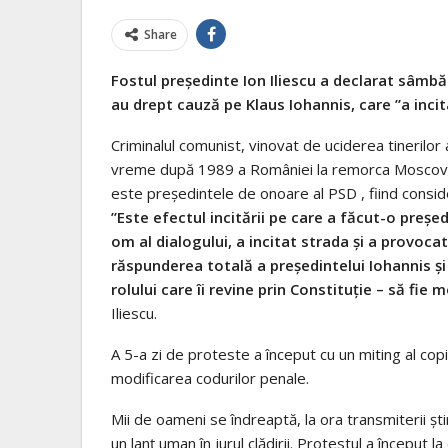
Share
Fostul preşedinte Ion Iliescu a declarat sâmb
au drept cauză pe Klaus Iohannis, care ”a inci
Criminalul comunist, vinovat de uciderea tinerilor
vreme după 1989 a României la remorca Moscovei, 
este preşedintele de onoare al PSD , fiind conside
”Este efectul incitării pe care a făcut-o preşed
om al dialogului, a incitat strada şi a provoca
răspunderea totală a preşedintelui Iohannis şi
rolului care îi revine prin Constituţie – să fie 
Iliescu.
A 5-a zi de proteste a început cu un miting al cop
modificarea codurilor penale.
Mii de oameni se îndreaptă, la ora transmiterii şt
un lanţ uman în jurul clădirii. Protestul a început la