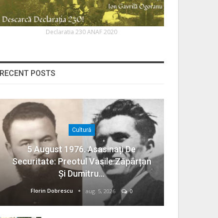
Declaratia 230 ANAF 2020
RECENT POSTS
Cultură
5 August 1976. Asasinați De
Securitate: Preotul Vasile Zăpârțan
Și Dumitru…
Florin Dobrescu
aug. 5, 2026
0