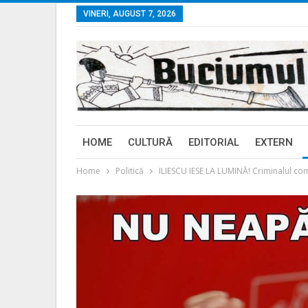
VINERI, AUGUST 7, 2026
HOME
CULTURĂ
EDITORIAL
EXTERN
Home
Politică
ILIESCU IESE LA LUMINĂ! Criminalul comu