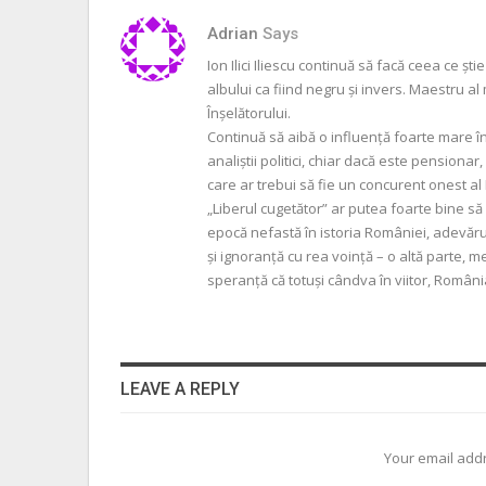
Adrian
Says
Ion Ilici Iliescu continuă să facă ceea ce ș
albului ca fiind negru și invers. Maestru al
Înșelătorului.
Continuă să aibă o influență foarte mare în
analiștii politici, chiar dacă este pensionar
care ar trebui să fie un concurent onest al
„Liberul cugetător” ar putea foarte bine s
epocă nefastă în istoria României, adevăru
și ignoranță cu rea voință – o altă parte, 
speranță că totuși cândva în viitor, Român
LEAVE A REPLY
Your email addr