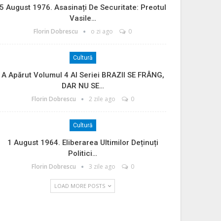
5 August 1976. Asasinați De Securitate: Preotul
Vasile…
Florin Dobrescu
o zi ago
0
Cultură
A Apărut Volumul 4 Al Seriei BRAZII SE FRÂNG,
DAR NU SE…
Florin Dobrescu
2 zile ago
0
Cultură
1 August 1964. Eliberarea Ultimilor Deținuți
Politici…
Florin Dobrescu
3 zile ago
0
LOAD MORE POSTS