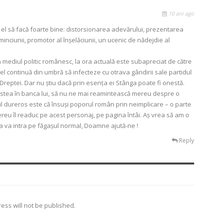
10 ani ago
tie el să facă foarte bine: distorsionarea adevărului, prezentarea
 minciunii, promotor al înșelăciunii, un ucenic de nădejdie al
 mediul politic românesc, la ora actuală este subapreciat de către
, el continuă din umbră să infecteze cu otrava gândirii sale partidul
 Dreptei. Dar nu știu dacă prin esența ei Stânga poate fi onestă.
ă stea în banca lui, să nu ne mai reamintească mereu despre o
l dureros este că însuși poporul român prin neimplicare – o parte
mereu îl readuc pe acest personaj, pe pagina întâi. Aș vrea să am o
ia va intra pe făgașul normal, Doamne ajută-ne !
Reply
ess will not be published.