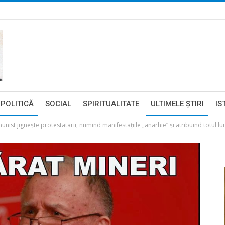
POLITICĂ
SOCIAL
SPIRITUALITATE
ULTIMELE ŞTIRI
IS
nist jigneşte protestatarii, numind manifestaţiile „anarhie” şi atribuind totul lui