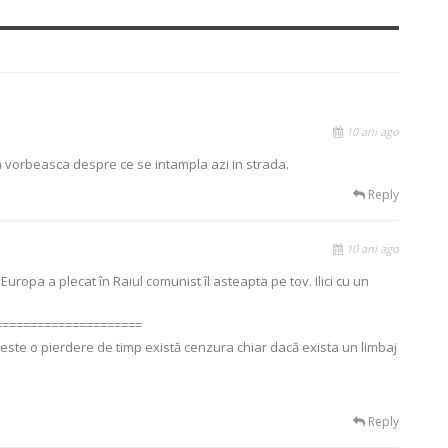
10 ani ago
sa vorbeasca despre ce se intampla azi in strada.
Reply
10 ani ago
uropa a plecat în Raiul comunist îl asteapta pe tov. Ilici cu un
=====================
este o pierdere de timp există cenzura chiar dacă exista un limbaj
Reply