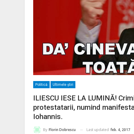
Politică
Ultimele ştiri
ILIESCU IESE LA LUMINĂ! Crimi
protestatarii, numind manifestaţi
Iohannis.
Last updated
feb. 4, 2017
By
Florin Dobrescu