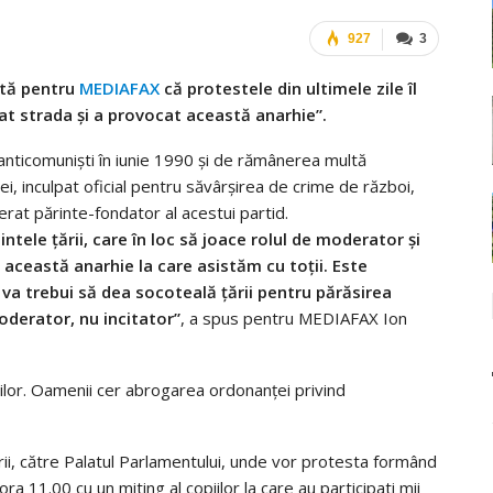
927
3
ătă pentru
MEDIAFAX
că protestele din ultimele zile îl
tat strada şi a provocat această anarhie”.
 anticomunişti în iunie 1990 şi de rămânerea multă
inculpat oficial pentru săvârşirea de crime de război,
rat părinte-fondator al acestui partid.
intele ţării, care în loc să joace rolul de moderator şi
t această anarhie la care asistăm cu toţii. Este
 va trebui să dea socoteală ţării pentru părăsirea
moderator, nu incitator”
, a spus pentru MEDIAFAX Ion
iilor. Oamenii cer abrogarea ordonanţei privind
irii, către Palatul Parlamentului, unde vor protesta formând
 ora 11.00 cu un miting al copiilor la care au participati mii