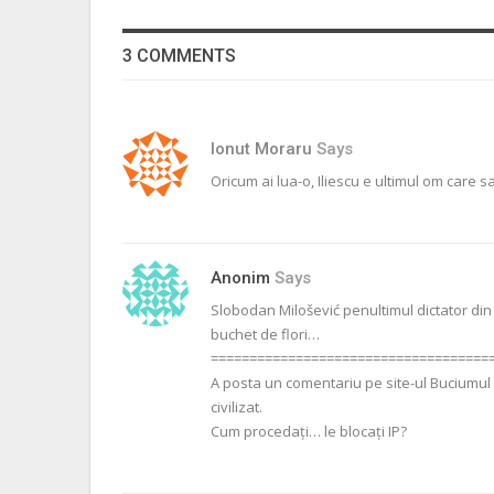
3 COMMENTS
Ionut Moraru
Says
Oricum ai lua-o, Iliescu e ultimul om care 
Anonim
Says
Slobodan Milošević penultimul dictator din E
buchet de flori…
====================================
A posta un comentariu pe site-ul Buciumul 
civilizat.
Cum procedați… le blocați IP?