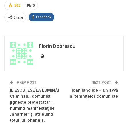
561
0
Share
Facebook
Florin Dobrescu
PREV POST
NEXT POST
ILIESCU IESE LA LUMINĂ!
Ioan Ianolide – un avvă
Criminalul comunist
al temnițelor comuniste
jigneşte protestatarii,
numind manifestaţiile
„anarhie” şi atribuind
totul lui Iohannis.