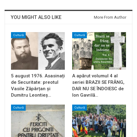
YOU MIGHT ALSO LIKE
More From Author
Cultură
Cultură
5 august 1976. Asasinați
A apărut volumul 4 al
de Securitate: preotul
seriei BRAZII SE FRÂNG,
Vasile Zăpârțan și
DAR NU SE ÎNDOIESC de
Dumitru Leontieș…
Ion Gavrilă…
Cultură
Cultură