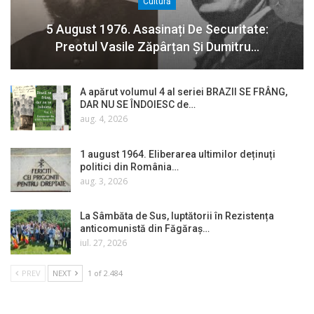
Cultură
5 August 1976. Asasinați De Securitate:
Preotul Vasile Zăpârțan Și Dumitru…
A apărut volumul 4 al seriei BRAZII SE FRÂNG,
DAR NU SE ÎNDOIESC de…
aug. 4, 2026
1 august 1964. Eliberarea ultimilor deținuți
politici din România…
aug. 3, 2026
La Sâmbăta de Sus, luptătorii în Rezistența
anticomunistă din Făgăraș…
iul. 27, 2026
PREV
NEXT
1 of 2.484