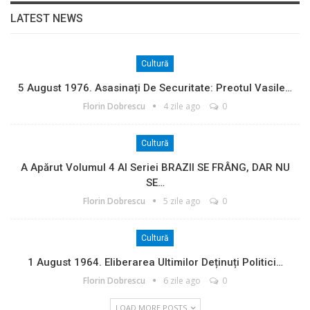
LATEST NEWS
Cultură
5 August 1976. Asasinați De Securitate: Preotul Vasile…
Florin Dobrescu
4 zile ago
0
Cultură
A Apărut Volumul 4 Al Seriei BRAZII SE FRÂNG, DAR NU
SE…
Florin Dobrescu
5 zile ago
0
Cultură
1 August 1964. Eliberarea Ultimilor Deținuți Politici…
Florin Dobrescu
6 zile ago
0
LOAD MORE POSTS