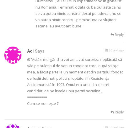
Dumnezeu , au slujit un experiment ocult globalist
nu Romania. Terminati odata cu balciul asta ca nu
se va putea nimic construi decat pe adevar, nu se
va putea nimic construi pe minciuna ca slujitorii
satanei au avut parti bune…
Reply
10 ani ago
Adi
Says
@”Astăzi mergând la vot am avut surpriza neplăcută să
văd pe buletinul de vot un candidat care, după știința
mea, a făcut parte la un moment dat din partidul fondat
de foștii deținuți politici și luptători în Rezistența
Anticomunistă în 1993. Omul era unul din cei trei
candidați de pe listele unui partid socialist „.
==========
Cum se numește ?
Reply
10 ani ago