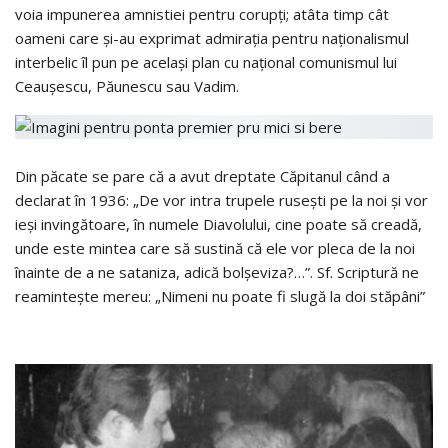
voia impunerea amnistiei pentru corupți; atâta timp cât
oameni care și-au exprimat admirația pentru naționalismul
interbelic îl pun pe același plan cu național comunismul lui
Ceaușescu, Păunescu sau Vadim.
Din păcate se pare că a avut dreptate Căpitanul când a
declarat în 1936: „De vor intra trupele rusești pe la noi și vor
ieși invingătoare, în numele Diavolului, cine poate să creadă,
unde este mintea care să sustină că ele vor pleca de la noi
înainte de a ne sataniza, adică bolșeviza?…”. Sf. Scriptură ne
reamintește mereu: „Nimeni nu poate fi slugă la doi stăpâni”