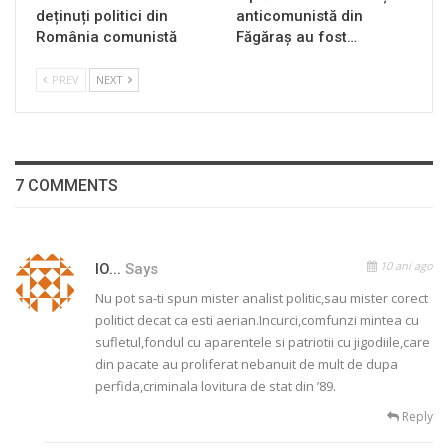
deținuți politici din
anticomunistă din
România comunistă
Făgăraș au fost…
PREV
NEXT
7 COMMENTS
10 ani ago
IO...
Says
Nu pot sa-ti spun mister analist politic,sau mister corect
politict decat ca esti aerian.Incurci,comfunzi mintea cu
sufletul,fondul cu aparentele si patriotii cu jigodiile,care
din pacate au proliferat nebanuit de mult de dupa
perfida,criminala lovitura de stat din ’89.
Reply