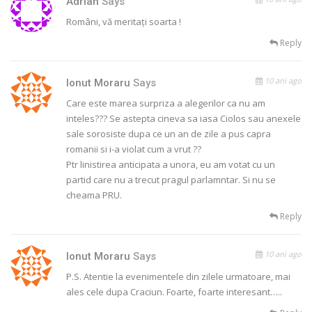
Adrian
Says
Români, vă meritați soarta !
Reply
10 ani ago
Ionut Moraru
Says
Care este marea surpriza a alegerilor ca nu am
inteles??? Se astepta cineva sa iasa Ciolos sau anexele
sale sorosiste dupa ce un an de zile a pus capra
romanii si i-a violat cum a vrut ??
Ptr linistirea anticipata a unora, eu am votat cu un
partid care nu a trecut pragul parlamntar. Si nu se
cheama PRU.
Reply
10 ani ago
Ionut Moraru
Says
P.S. Atentie la evenimentele din zilele urmatoare, mai
ales cele dupa Craciun. Foarte, foarte interesant…..