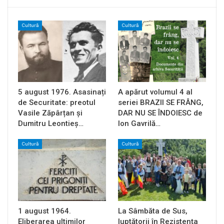
Cultură
Cultură
5 august 1976. Asasinați
A apărut volumul 4 al
de Securitate: preotul
seriei BRAZII SE FRÂNG,
Vasile Zăpârțan și
DAR NU SE ÎNDOIESC de
Dumitru Leontieș…
Ion Gavrilă…
Cultură
Cultură
1 august 1964.
La Sâmbăta de Sus,
Eliberarea ultimilor
luptătorii în Rezistența