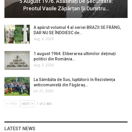
5 August 1976. Asasinați De Securitate:
Preotul Vasile Zăpârțan Și Dumitru…
A apărut volumul 4 al seriei BRAZII SE FRÂNG,
DAR NU SE ÎNDOIESC de…
aug. 4, 2026
1 august 1964. Eliberarea ultimilor deținuți
politici din România…
aug. 3, 2026
La Sâmbăta de Sus, luptătorii în Rezistența
anticomunistă din Făgăraș…
iul. 27, 2026
PREV
NEXT
1 of 2.484
LATEST NEWS