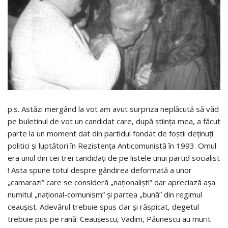
p.s. Astăzi mergând la vot am avut surpriza neplăcută să văd
pe buletinul de vot un candidat care, după știința mea, a făcut
parte la un moment dat din partidul fondat de foștii deținuți
politici și luptători în Rezistența Anticomunistă în 1993. Omul
era unul din cei trei candidați de pe listele unui partid socialist
! Asta spune totul despre gândirea deformată a unor
„camarazi” care se consideră „naționaliști” dar apreciază așa
numitul „național-comunism” și partea „bună” din regimul
ceaușist. Adevărul trebuie spus clar și răspicat, degetul
trebuie pus pe rană: Ceaușescu, Vadim, Păunescu au murit