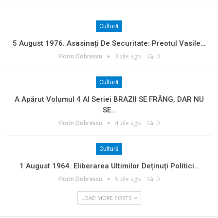
Cultură
5 August 1976. Asasinați De Securitate: Preotul Vasile…
Florin Dobrescu
3 zile ago
0
Cultură
A Apărut Volumul 4 Al Seriei BRAZII SE FRÂNG, DAR NU
SE…
Florin Dobrescu
4 zile ago
0
Cultură
1 August 1964. Eliberarea Ultimilor Deținuți Politici…
Florin Dobrescu
5 zile ago
0
LOAD MORE POSTS