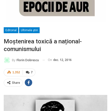
Editorial
Ultimele ştiri
Moștenirea toxică a național-
comunismului
On
dec. 12, 2016
By
Florin Dobrescu
1.352
7
Share