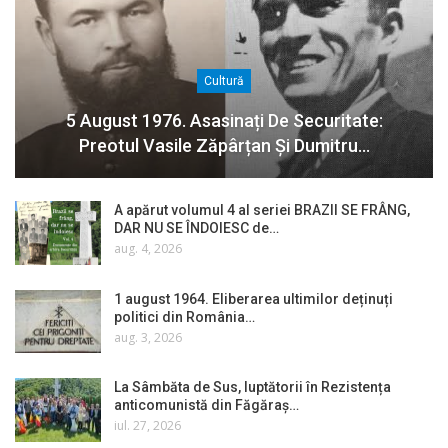
Cultură
5 August 1976. Asasinați De Securitate:
Preotul Vasile Zăpârțan Și Dumitru…
A apărut volumul 4 al seriei BRAZII SE FRÂNG,
DAR NU SE ÎNDOIESC de…
aug. 4, 2026
1 august 1964. Eliberarea ultimilor deținuți
politici din România…
aug. 3, 2026
La Sâmbăta de Sus, luptătorii în Rezistența
anticomunistă din Făgăraș…
iul. 27, 2026