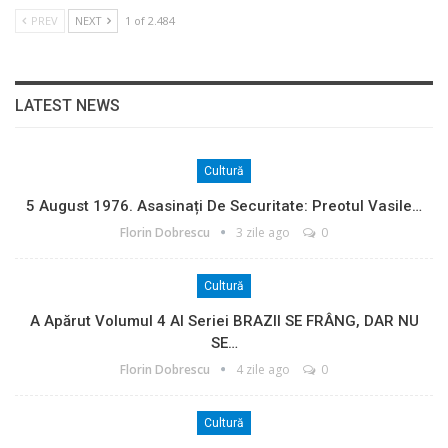
PREV
NEXT
1 of 2.484
LATEST NEWS
Cultură
5 August 1976. Asasinați De Securitate: Preotul Vasile…
Florin Dobrescu
3 zile ago
0
Cultură
A Apărut Volumul 4 Al Seriei BRAZII SE FRÂNG, DAR NU
SE…
Florin Dobrescu
4 zile ago
0
Cultură