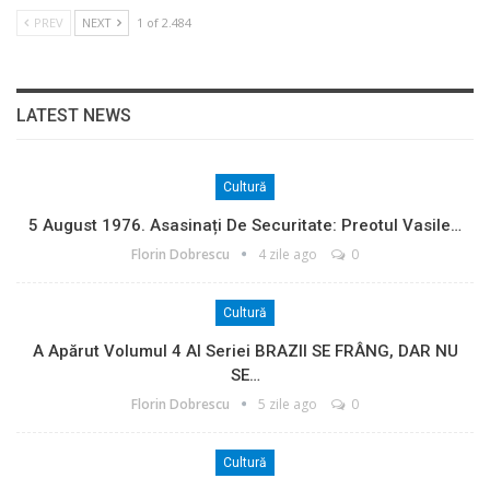
PREV
NEXT
1 of 2.484
LATEST NEWS
Cultură
5 August 1976. Asasinați De Securitate: Preotul Vasile…
Florin Dobrescu
4 zile ago
0
Cultură
A Apărut Volumul 4 Al Seriei BRAZII SE FRÂNG, DAR NU
SE…
Florin Dobrescu
5 zile ago
0
Cultură