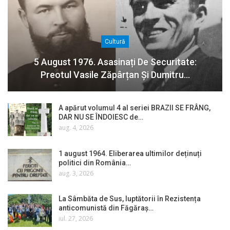
Cultură
5 August 1976. Asasinați De Securitate:
Preotul Vasile Zăpârțan Și Dumitru…
A apărut volumul 4 al seriei BRAZII SE FRÂNG,
DAR NU SE ÎNDOIESC de…
aug. 4, 2026
1 august 1964. Eliberarea ultimilor deținuți
politici din România…
aug. 3, 2026
La Sâmbăta de Sus, luptătorii în Rezistența
anticomunistă din Făgăraș…
iul. 27, 2026