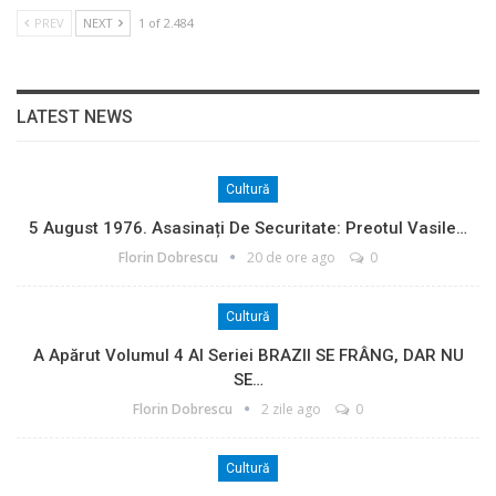
PREV
NEXT
1 of 2.484
LATEST NEWS
Cultură
5 August 1976. Asasinați De Securitate: Preotul Vasile…
Florin Dobrescu
20 de ore ago
0
Cultură
A Apărut Volumul 4 Al Seriei BRAZII SE FRÂNG, DAR NU
SE…
Florin Dobrescu
2 zile ago
0
Cultură