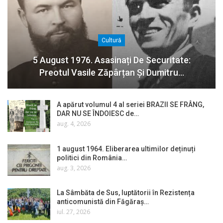
Cultură
5 August 1976. Asasinați De Securitate:
Preotul Vasile Zăpârțan Și Dumitru…
A apărut volumul 4 al seriei BRAZII SE FRÂNG,
DAR NU SE ÎNDOIESC de…
aug. 4, 2026
1 august 1964. Eliberarea ultimilor deținuți
politici din România…
aug. 3, 2026
La Sâmbăta de Sus, luptătorii în Rezistența
anticomunistă din Făgăraș…
iul. 27, 2026