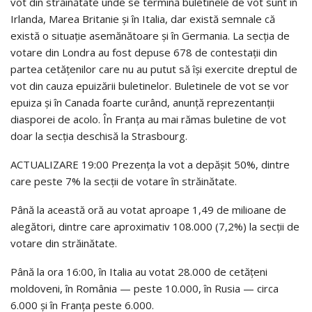
vot din străinătate unde se termină buletinele de vot sunt în
Irlanda, Marea Britanie și în Italia, dar există semnale că
există o situație asemănătoare și în Germania. La secția de
votare din Londra au fost depuse 678 de contestații din
partea cetățenilor care nu au putut să își exercite dreptul de
vot din cauza epuizării buletinelor. Buletinele de vot se vor
epuiza și în Canada foarte curând, anunță reprezentanții
diasporei de acolo. În Franța au mai rămas buletine de vot
doar la secția deschisă la Strasbourg.
ACTUALIZARE 19:00 Prezența la vot a depășit 50%, dintre
care peste 7% la secții de votare în străinătate.
Până la această oră au votat aproape 1,49 de milioane de
alegători, dintre care aproximativ 108.000 (7,2%) la secții de
votare din străinătate.
Până la ora 16:00, în Italia au votat 28.000 de cetățeni
moldoveni, în România — peste 10.000, în Rusia — circa
6.000 și în Franța peste 6.000.