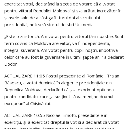
exercitat votul, declarând la secția de votare că a „votat
pentru viitorul Republicii Moldova” și s-a arătat încrezător în
șansele sale de a câștiga în turul doi al scrutinului
prezidențial, notează site-ul de știri Unimedia.
„Este o zi istorică. Am votat pentru viitorul țării noastre. Sunt
ferm covins că Moldova are viitor, va fi independentă,
integră, suverană. Am votat pentru copiii noștri, împotriva
celor care au fost la guvernare în ultimii șapte ani,” a declarat
Dodon.
ACTUALIZARE 11:05 Fostul președinte al României, Traian
Băsescu, a votat duminică în alegerile prezidențiale din
Republica Moldova, declarând că și-a exprimat opțiunea
pentru candidatul care „a susținut că va menține drumul
european” al Chișinăului.
ACTUALIZARE 10:55 Nicolae Timofti, președintele în
exercițiu, și-a exercitat dreptul la vot și a declarat că votat
pentru „binele țării, liniște și pace în Republica Moldova,”