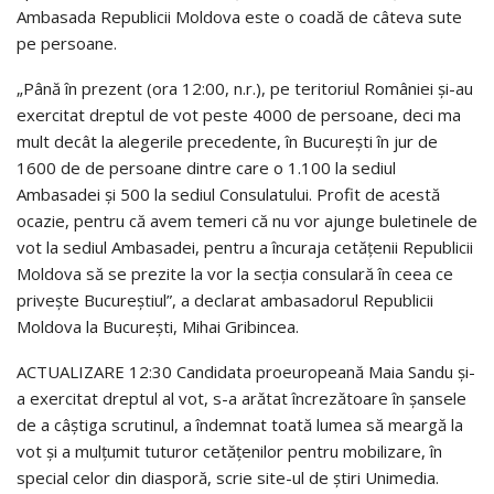
Ambasada Republicii Moldova este o coadă de câteva sute
pe persoane.
„Până în prezent (ora 12:00, n.r.), pe teritoriul României și-au
exercitat dreptul de vot peste 4000 de persoane, deci ma
mult decât la alegerile precedente, în București în jur de
1600 de de persoane dintre care o 1.100 la sediul
Ambasadei și 500 la sediul Consulatului. Profit de acestă
ocazie, pentru că avem temeri că nu vor ajunge buletinele de
vot la sediul Ambasadei, pentru a încuraja cetățenii Republicii
Moldova să se prezite la vor la secția consulară în ceea ce
privește Bucureștiul”, a declarat ambasadorul Republicii
Moldova la București, Mihai Gribincea.
ACTUALIZARE 12:30 Candidata proeuropeană Maia Sandu și-
a exercitat dreptul al vot, s-a arătat încrezătoare în șansele
de a câștiga scrutinul, a îndemnat toată lumea să meargă la
vot și a mulțumit tuturor cetățenilor pentru mobilizare, în
special celor din diasporă, scrie site-ul de știri Unimedia.