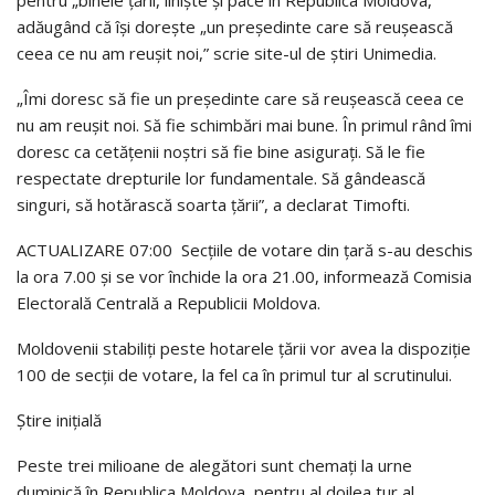
adăugând că își dorește „un președinte care să reușească
ceea ce nu am reușit noi,” scrie site-ul de știri Unimedia.
„Îmi doresc să fie un președinte care să reușească ceea ce
nu am reușit noi. Să fie schimbări mai bune. În primul rând îmi
doresc ca cetățenii noștri să fie bine asigurați. Să le fie
respectate drepturile lor fundamentale. Să gândească
singuri, să hotărască soarta țării”, a declarat Timofti.
ACTUALIZARE 07:00 Secțiile de votare din țară s-au deschis
la ora 7.00 și se vor închide la ora 21.00, informează Comisia
Electorală Centrală a Republicii Moldova.
Moldovenii stabiliți peste hotarele țării vor avea la dispoziție
100 de secții de votare, la fel ca în primul tur al scrutinului.
Știre inițială
Peste trei milioane de alegători sunt chemați la urne
duminică în Republica Moldova, pentru al doilea tur al