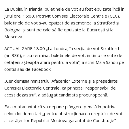
La Dublin, în Irlanda, buletinele de vot au fost epuizate încă în
jurul orei 15:00. Potrivit Comisiei Electorale Centrale (CEC),
buletinele de vot s-au epuizat de asemenea la Stratford și
Bologna, și sunt pe cale să fie epuizate la București și la
Moscova.
ACTUALIZARE 18:00 „La Londra, în secția de vot Stratford
(nr. 336), s-au terminat buletinele de vot, în timp ce sute de
cetățeni așteaptă afară pentru a vota”, a scris Maia Sandu pe
contul său de Facebook.
„Cer demisia ministrului Afacerilor Externe și a președintei
Comisiei Electorale Centrale, ca principali responsabili de
acest dezastru”, a adăugat candidata proeuropeană.
Ea a mai anunțat că va depune plângere penală împotriva
celor doi demnitari „pentru obstrucționarea dreptului de vot
al cetățenilor Republicii Moldova garantat de Constituție”.