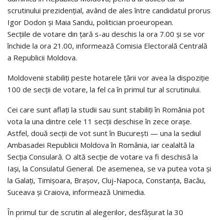
scrutinului prezidențial, având de ales între candidatul prorus
Igor Dodon și Maia Sandu, politician proeuropean.
Secțiile de votare din țară s-au deschis la ora 7.00 și se vor
închide la ora 21.00, informează Comisia Electorală Centrală
a Republicii Moldova.
Moldovenii stabiliți peste hotarele țării vor avea la dispoziție
100 de secții de votare, la fel ca în primul tur al scrutinului.
Cei care sunt aflați la studii sau sunt stabiliți în România pot
vota la una dintre cele 11 secții deschise în zece orașe.
Astfel, două secții de vot sunt în București — una la sediul
Ambasadei Republicii Moldova în România, iar cealaltă la
Secția Consulară. O altă secție de votare va fi deschisă la
Iași, la Consulatul General. De asemenea, se va putea vota și
la Galați, Timișoara, Brașov, Cluj-Napoca, Constanța, Bacău,
Suceava și Craiova, informează Unimedia.
În primul tur de scrutin al alegerilor, desfășurat la 30