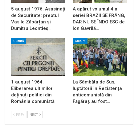
5 august 1976. Asasinați
A apărut volumul 4 al
de Securitate: preotul
seriei BRAZII SE FRÂNG,
Vasile Zăpârțan și
DAR NU SE ÎNDOIESC de
Dumitru Leontieș…
Ion Gavrilă…
Cultură
Cultură
1 august 1964.
La Sâmbăta de Sus,
Eliberarea ultimilor
luptătorii în Rezistența
deținuți politici din
anticomunistă din
România comunistă
Făgăraș au fost…
PREV
NEXT