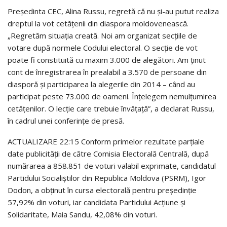
Președinta CEC, Alina Russu, regretă că nu și-au putut realiza
dreptul la vot cetățenii din diaspora moldovenească.
„Regretăm situația creată. Noi am organizat secțiile de
votare după normele Codului electoral. O secție de vot
poate fi constituită cu maxim 3.000 de alegători. Am ținut
cont de înregistrarea în prealabil a 3.570 de persoane din
diasporă și participarea la alegerile din 2014 – când au
participat peste 73.000 de oameni. Înțelegem nemulțumirea
cetățenilor. O lecție care trebuie învățață”, a declarat Russu,
în cadrul unei conferințe de presă.
ACTUALIZARE 22:15 Conform primelor rezultate parțiale
date publicității de către Comisia Electorală Centrală, după
numărarea a 858.851 de voturi valabil exprimate, candidatul
Partidului Socialiștilor din Republica Moldova (PSRM), Igor
Dodon, a obținut în cursa electorală pentru președinție
57,92% din voturi, iar candidata Partidului Acțiune și
Solidaritate, Maia Sandu, 42,08% din voturi.