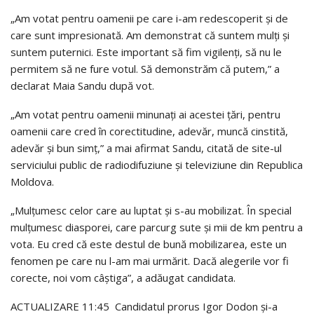
„Am votat pentru oamenii pe care i-am redescoperit și de
care sunt impresionată. Am demonstrat că suntem mulți și
suntem puternici. Este important să fim vigilenți, să nu le
permitem să ne fure votul. Să demonstrăm că putem,” a
declarat Maia Sandu după vot.
„Am votat pentru oamenii minunați ai acestei țări, pentru
oamenii care cred în corectitudine, adevăr, muncă cinstită,
adevăr și bun simț,” a mai afirmat Sandu, citată de site-ul
serviciului public de radiodifuziune și televiziune din Republica
Moldova.
„Mulțumesc celor care au luptat și s-au mobilizat. În special
mulțumesc diasporei, care parcurg sute și mii de km pentru a
vota. Eu cred că este destul de bună mobilizarea, este un
fenomen pe care nu l-am mai urmărit. Dacă alegerile vor fi
corecte, noi vom câștiga”, a adăugat candidata.
ACTUALIZARE 11:45 Candidatul prorus Igor Dodon și-a