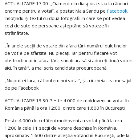
ACTUALIZARE 17:00 „Oamenii din diaspora stau la rânduri
enorme pentru a vota!”, a postat Maia Sandu pe
Facebook
,
însoțindu-și textul cu două fotografii în care se pot vedea
cozi de sute de persoane așteptând să voteze în
străinătate.
„În unele secții de votare din afara țării numărul buletinelor
de vot e pe sfârșite. Nu plecați. Iar pentru fiecare vot
obstrucționat în afara țării, sunați acasă și aduceți două voturi
aici, în țară!”, a mai scris candidata proeuropeană.
„Nu pot ei fura, cât putem noi vota!”, și-a încheiat ea mesajul
de pe Facebook.
ACTUALIZARE 13:30 Peste 4.000 de moldoveni au votat în
România până la ora 12:00, dintre care 1.600 în București
Peste 4.000 de cetățeni moldoveni au votat până la ora
12:00 la cele 11 secții de votare deschise în România,
aproximativ 1.600 dintre aceștia votând în București, ude la