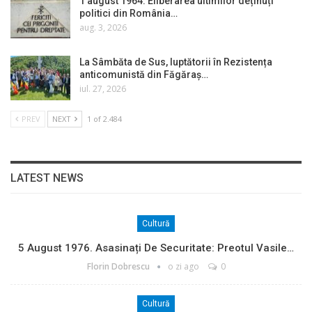
1 august 1964. Eliberarea ultimilor deținuți
politici din România…
aug. 3, 2026
La Sâmbăta de Sus, luptătorii în Rezistența
anticomunistă din Făgăraș…
iul. 27, 2026
PREV
NEXT
1 of 2.484
LATEST NEWS
Cultură
5 August 1976. Asasinați De Securitate: Preotul Vasile…
Florin Dobrescu
o zi ago
0
Cultură