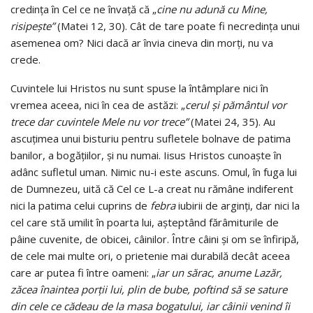
credinţa în Cel ce ne învaţă că „
cine nu adună cu Mine,
risipeşte”
(Matei 12, 30). Cât de tare poate fi necredinţa unui
asemenea om? Nici dacă ar învia cineva din morţi, nu va
crede.
Cuvintele lui Hristos nu sunt spuse la întâmplare nici în
vremea aceea, nici în cea de astăzi: „
cerul şi pământul vor
trece dar cuvintele Mele nu vor trece”
(Matei 24, 35). Au
ascuțimea unui bisturiu pentru sufletele bolnave de patima
banilor, a bogăţiilor, şi nu numai. Iisus Hristos cunoaşte în
adânc sufletul uman. Nimic nu-i este ascuns. Omul, în fuga lui
de Dumnezeu, uită că Cel ce L-a creat nu rămâne indiferent
nici la patima celui cuprins de
febra
iubirii de arginţi, dar nici la
cel care stă umilit în poarta lui, aşteptând fărâmiturile de
pâine cuvenite, de obicei, câinilor. Între câini şi om se înfiripă,
de cele mai multe ori, o prietenie mai durabilă decât aceea
care ar putea fi între oameni: „
iar un sărac, anume Lazăr,
zăcea înaintea porţii lui, plin de bube, poftind să se sature
din cele ce cădeau de la masa bogatului, iar câinii venind îi