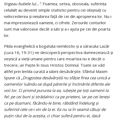
lingeau bubele lui…”.
Foamea, setea, oboseala, suferinţa
celuilalt au devenit simple statistici pentru cei obişnuiţi cu
neîncrederea şi neiubirea faţă de cei din apropierea lor. Nu-i
mai impresionează oamenii, ci cifrele. Zerourile conturilor
sunt mai valoroase decât a iubi şi a-i ajuta pe cei din poarta
lor.
Pilda evanghelică a bogatului nemilostiv şi a săracului Lazăr
(Luca 16, 19-31) ne descoperă perspectiva dumnezeiască şi
veşnică a vieţii umane pentru care moartea nu e decât o
trecere, un Paşte în Iisus Hristos Domnul. Toate se văd
altfel prin lentila curată a iubirii desăvârşite. Sfântul Maxim
Spune că „
Dragostea desăvârşită nu sfâşie firea cea unică a
oamenilor luându-se după părerile şi înclinările diferite ale
voii lor. Ci privind pururea la ea, iubeşte pe toţi oamenii la
fel: pe cei buni şi strădalnici ca pe prieteni, iar pe cei leneşi
ca pe duşmani, făcându-le bine, răbdând îndelung şi
suferind cele ce-i vin de la ei. Ea nu ia în seamă câtuşi de
puţin răul de la aceştia, ci chiar suferă pentru ei, dacă