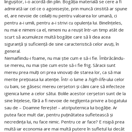
linguşitor, i-o acordă din plin. Bogăţia materială se cere a fi
admirată iar cel ce o agoniseşte, prin muncă cinstită ar spune
el, are nevoie de ceilalţi nu pentru valoarea lor umană, ci
pentru a-i umili, pentru a-i strivi cu opulenţa lui. Bineînţeles,
nu mai e nimeni ca el, nimeni nu a reuşit într-un timp atât de
scurt să acumuleze multă bogăţie care să îi dea acea
siguranţă şi suficienţă de sine caracteristică celor avuţi, în
general.
Nemaifiindu-i foame, nu mai ştie cum e să-i fie. Îmbrăcându-
se mereu, nu mai ştie cum este să-i fie frig. Săracii sunt
mereu prea mulţi ori prea vinovaţi de starea lor, ca să mai
merite preţioasa lui atenţie. Într-o lume a
high-life
-ului celor
cu bani, se găsesc mereu cerşetori şi câini care să infecteze
igienica lume a celor sătui. Bolile acestor cerşetori sunt de la
sine înţelese, fără a fi nevoie de neglijenta privire a bogatului
sau de – Doamne fereşte! – atotputernica lui bogăţie. Ar
putea face mult dar, pentru puţinătatea sufletească şi
necredinţa lui, nu face nimic. Pentru ce ar face? E risipă prea
multă iar economia are mai multă putere în sufletul lui decât