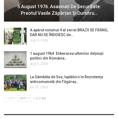
5 August 1976. Asasinați De Securitate:
Preotul Vasile Zăpârțan Și Dumitru…
A apărut volumul 4 al seriei BRAZII SE FRÂNG,
DAR NU SE ÎNDOIESC de…
aug. 4, 2026
1 august 1964. Eliberarea ultimilor deținuți
politici din România…
aug. 3, 2026
La Sâmbăta de Sus, luptătorii în Rezistența
anticomunistă din Făgăraș…
iul. 27, 2026
PREV
NEXT
1 of 2.484