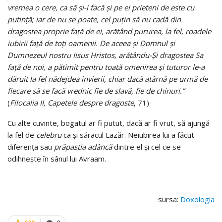
vremea o cere, ca să şi-i facă şi pe ei prieteni de este cu
putinţă; iar de nu se poate, cel puţin să nu cadă din
dragostea proprie faţă de ei, arătând pururea, la fel, roadele
iubirii faţă de toţi oamenii. De aceea şi Domnul şi
Dumnezeul nostru Iisus Hristos, arătându-Şi dragostea Sa
faţă de noi, a pătimit pentru toată omenirea şi tuturor le-a
dăruit la fel nădejdea învierii, chiar dacă atârnă pe urmă de
fiecare să se facă vrednic fie de slavă, fie de chinuri.”
(
Filocalia II, Capetele despre dragoste
, 71)
Cu alte cuvinte, bogatul ar fi putut, dacă ar fi vrut, să ajungă
la fel de
celebru
ca şi săracul Lazăr. Neiubirea lui a făcut
diferenţa sau
prăpastia adâncă
dintre el şi cel ce se
odihneşte în sânul lui Avraam.
sursa:
Doxologia