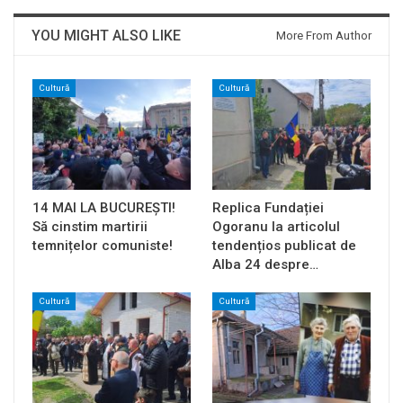
YOU MIGHT ALSO LIKE
More From Author
Cultură
Cultură
14 MAI LA BUCUREȘTI!
Replica Fundației
Să cinstim martirii
Ogoranu la articolul
temnițelor comuniste!
tendențios publicat de
Alba 24 despre…
Cultură
Cultură