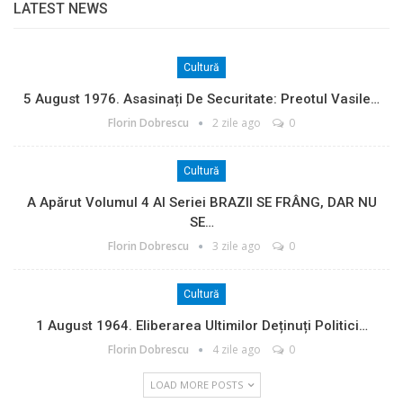
LATEST NEWS
Cultură
5 August 1976. Asasinați De Securitate: Preotul Vasile…
Florin Dobrescu
2 zile ago
0
Cultură
A Apărut Volumul 4 Al Seriei BRAZII SE FRÂNG, DAR NU
SE…
Florin Dobrescu
3 zile ago
0
Cultură
1 August 1964. Eliberarea Ultimilor Deținuți Politici…
Florin Dobrescu
4 zile ago
0
LOAD MORE POSTS