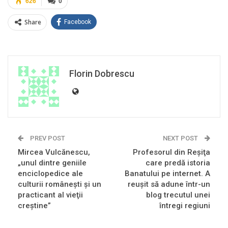
626
0
Share
Facebook
Florin Dobrescu
PREV POST
NEXT POST
Mircea Vulcănescu,
Profesorul din Reşiţa
„unul dintre geniile
care predă istoria
enciclopedice ale
Banatului pe internet. A
culturii româneşti şi un
reuşit să adune într-un
practicant al vieţii
blog trecutul unei
creştine”
întregi regiuni