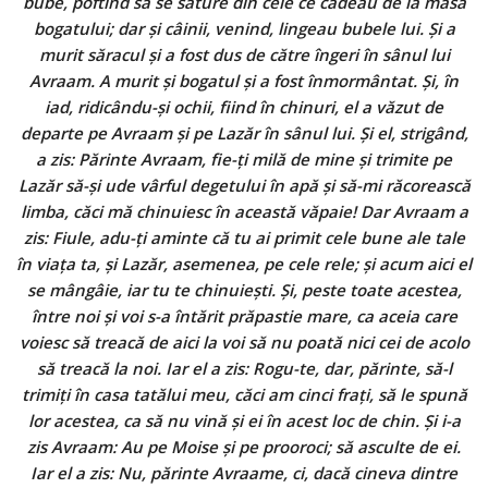
bube, poftind să se sature din cele ce cădeau de la masa
bogatului; dar şi câinii, venind, lingeau bubele lui. Şi a
murit săracul şi a fost dus de către îngeri în sânul lui
Avraam. A murit şi bogatul şi a fost înmormântat. Şi, în
iad, ridicându-şi ochii, fiind în chinuri, el a văzut de
departe pe Avraam şi pe Lazăr în sânul lui. Şi el, strigând,
a zis: Părinte Avraam, fie-ţi milă de mine şi trimite pe
Lazăr să-şi ude vârful degetului în apă şi să-mi răcorească
limba, căci mă chinuiesc în această văpaie! Dar Avraam a
zis: Fiule, adu-ţi aminte că tu ai primit cele bune ale tale
în viaţa ta, şi Lazăr, asemenea, pe cele rele; şi acum aici el
se mângâie, iar tu te chinuieşti. Şi, peste toate acestea,
între noi şi voi s-a întărit prăpastie mare, ca aceia care
voiesc să treacă de aici la voi să nu poată nici cei de acolo
să treacă la noi. Iar el a zis: Rogu-te, dar, părinte, să-l
trimiţi în casa tatălui meu, căci am cinci fraţi, să le spună
lor acestea, ca să nu vină şi ei în acest loc de chin. Şi i-a
zis Avraam: Au pe Moise şi pe prooroci; să asculte de ei.
Iar el a zis: Nu, părinte Avraame, ci, dacă cineva dintre