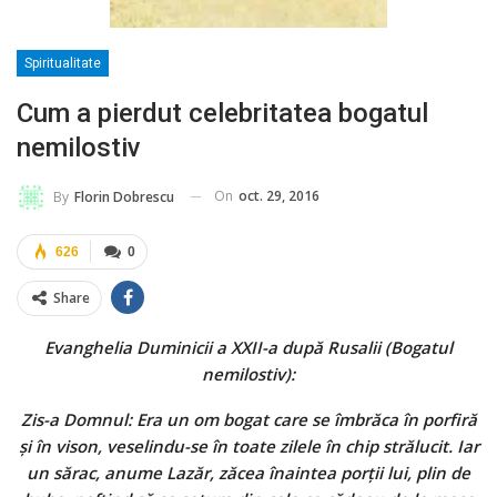
Spiritualitate
Cum a pierdut celebritatea bogatul
nemilostiv
On
oct. 29, 2016
By
Florin Dobrescu
626
0
Share
Evanghelia Duminicii a XXII-a după Rusalii (Bogatul
nemilostiv):
Zis-a Domnul: Era un om bogat care se îmbrăca în porfiră
şi în vison, veselindu-se în toate zilele în chip strălucit. Iar
un sărac, anume Lazăr, zăcea înaintea porţii lui, plin de