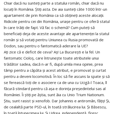
Chiar dacă nu sunteți parte a statului român, chiar dacă nu
locuiți în România. Știți asta. De aia sunteți câte 1000 într-un
apartament de prin România ca să obțineți aceste alocații.
Ridicole pentru cei din România, uriașe pentru ce oferă statul
în care trăiți de fapt. Vă fac o schemă? Cum puteți să
beneficiați deja de aceste avantaje ale apartenenței la statul
român și să votați pentru Uniunea cu Rusia promovată de
Dodon, sau pentru o fantomatică aderare la UE?
Ați zice că e deficit de ceva? Aș! La București e la fel. Un
fantomatic Cioloș, care întrunește toate atributele unui
trădător sadea, dacă n-ar fi, după umila mea opinie, prea
tâmp pentru a căpăta și acest atribut, e promovat și curtat
pentru a deveni locomotivă. În loc să fie ascuns la spate și să
se ferească toți de o asociere ca de una cu Ucigă-l Toaca, îl
făcură stindard pentru că așa e dorința președintelui sas al
României. Îi știți pe ăștia, sunt ăia cu Unio Trium Nationum.
Știu, sunt rasist și xenofob. Dar Johannis e antiromân, fățiș! Și,
de cealaltă parte PSD-ul, în toată strălucirea lui. Și Băsescu,
în toată întunecimea lui. Și Udrea, independentă, firesc.