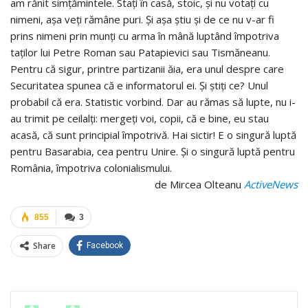
am rănit simțămintele. Stați în casă, stoic, și nu votați cu
nimeni, așa veți rămâne puri. Și așa știu și de ce nu v-ar fi
prins nimeni prin munți cu arma în mână luptând împotriva
taților lui Petre Roman sau Patapievici sau Tismăneanu.
Pentru că sigur, printre partizanii ăia, era unul despre care
Securitatea spunea că e informatorul ei. Și știți ce? Unul
probabil că era. Statistic vorbind. Dar au rămas să lupte, nu i-
au trimit pe ceilalți: mergeți voi, copii, că e bine, eu stau
acasă, că sunt principial împotrivă. Hai sictir! E o singură luptă
pentru Basarabia, cea pentru Unire. Și o singură luptă pentru
România, împotriva colonialismului.
de Mircea Olteanu
ActiveNews
855
3
Share
Facebook