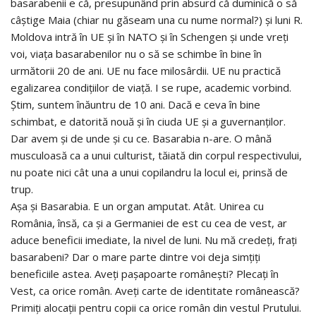
basarabenii e că, presupunând prin absurd că duminică o să
câștige Maia (chiar nu găseam una cu nume normal?) și luni R.
Moldova intră în UE și în NATO și în Schengen și unde vreți
voi, viața basarabenilor nu o să se schimbe în bine în
următorii 20 de ani. UE nu face milosârdii. UE nu practică
egalizarea condițiilor de viață. I se rupe, academic vorbind.
Știm, suntem înăuntru de 10 ani. Dacă e ceva în bine
schimbat, e datorită nouă și în ciuda UE și a guvernanților.
Dar avem și de unde și cu ce. Basarabia n-are. O mână
musculoasă ca a unui culturist, tăiată din corpul respectivului,
nu poate nici cât una a unui copilandru la locul ei, prinsă de
trup.
Așa și Basarabia. E un organ amputat. Atât. Unirea cu
România, însă, ca și a Germaniei de est cu cea de vest, ar
aduce beneficii imediate, la nivel de luni. Nu mă credeți, frați
basarabeni? Dar o mare parte dintre voi deja simțiți
beneficiile astea. Aveți pașapoarte românești? Plecați în
Vest, ca orice român. Aveți carte de identitate românească?
Primiți alocații pentru copii ca orice român din vestul Prutului.