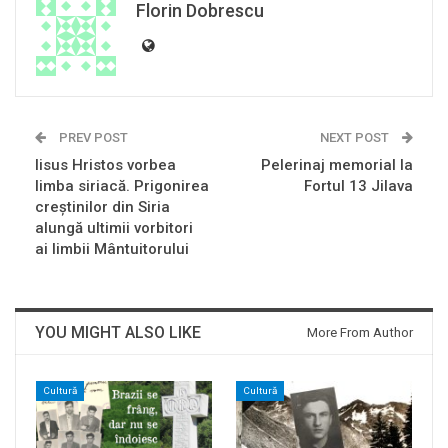
Florin Dobrescu
PREV POST
NEXT POST
Iisus Hristos vorbea
Pelerinaj memorial la
limba siriacă. Prigonirea
Fortul 13 Jilava
creștinilor din Siria
alungă ultimii vorbitori
ai limbii Mântuitorului
YOU MIGHT ALSO LIKE
More From Author
Cultură
Cultură