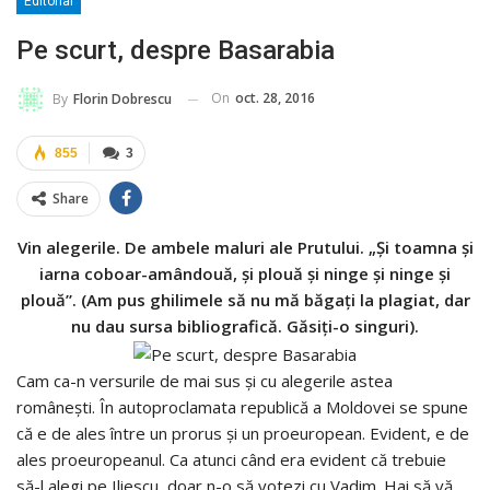
Editorial
Pe scurt, despre Basarabia
On
oct. 28, 2016
By
Florin Dobrescu
855
3
Share
Vin alegerile. De ambele maluri ale Prutului. „Și toamna și
iarna coboar-amândouă, și plouă și ninge și ninge și
plouă”. (Am pus ghilimele să nu mă băgați la plagiat, dar
nu dau sursa bibliografică. Găsiți-o singuri).
Cam ca-n versurile de mai sus și cu alegerile astea
românești. În autoproclamata republică a Moldovei se spune
că e de ales între un prorus și un proeuropean. Evident, e de
ales proeuropeanul. Ca atunci când era evident că trebuie
să-l alegi pe Iliescu, doar n-o să votezi cu Vadim. Hai să vă