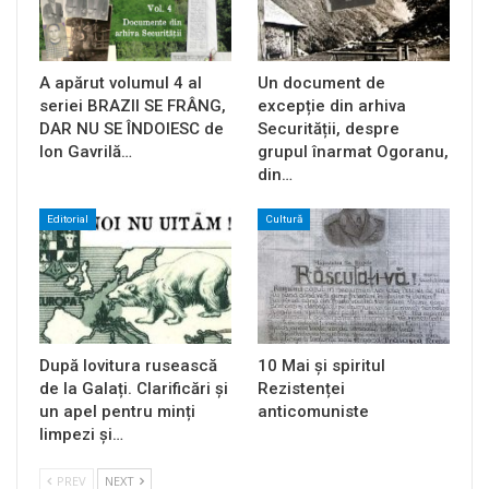
A apărut volumul 4 al
Un document de
seriei BRAZII SE FRÂNG,
excepție din arhiva
DAR NU SE ÎNDOIESC de
Securității, despre
Ion Gavrilă…
grupul înarmat Ogoranu,
din…
Editorial
Cultură
După lovitura rusească
10 Mai și spiritul
de la Galați. Clarificări și
Rezistenței
un apel pentru minți
anticomuniste
limpezi și…
PREV
NEXT