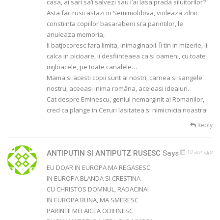
casa, ai sari sa’i salvezi sau i’ai lasa prada siluitorilor?
Asta fac rusii astazi in Semimoldova, violeaza zilnic
constiinta copiilor basarabeni si’a parintilor, le
anuleaza memoria,
Ii batjocoresc fara limita, inimaginabil. Îi tin in mizerie, ii
calca in picioare, ii desfiinteaea ca si oameni, cu toate
mijloacele, pe toate canalele…
Mama si acesti copii sunt ai nostri, carnea si sangele
nostru, aceeasi inima româna, aceleasi idealuri.
Cat despre Eminescu, geniul nemarginit al Romanilor,
cred ca plange in Ceruri lasitatea si nimicnicia noastra!
Reply
10 ani ago
ANTIPUTIN SI ANTIPUTZ RUSESC
Says
EU DOAR IN EUROPA MA REGASESC
IN EUROPA BLANDA SI CRESTINA
CU CHRISTOS DOMNUL, RADACINA!
IN EUROPA BUNA, MA SMERESC
PARINTII MEI AICEA ODIHNESC