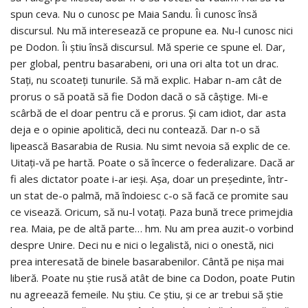
spun ceva. Nu o cunosc pe Maia Sandu. Îi cunosc însă
discursul. Nu mă interesează ce propune ea. Nu-l cunosc nici
pe Dodon. Îi știu însă discursul. Mă sperie ce spune el. Dar,
per global, pentru basarabeni, ori una ori alta tot un drac.
Stați, nu scoateți tunurile. Să mă explic. Habar n-am cât de
prorus o să poată să fie Dodon dacă o să câștige. Mi-e
scârbă de el doar pentru că e prorus. Și cam idiot, dar asta
deja e o opinie apolitică, deci nu contează. Dar n-o să
lipească Basarabia de Rusia. Nu simt nevoia să explic de ce.
Uitați-vă pe hartă. Poate o să încerce o federalizare. Dacă ar
fi ales dictator poate i-ar ieși. Așa, doar un președinte, într-
un stat de-o palmă, mă îndoiesc c-o să facă ce promite sau
ce visează. Oricum, să nu-l votați. Paza bună trece primejdia
rea. Maia, pe de altă parte… hm. Nu am prea auzit-o vorbind
despre Unire. Deci nu e nici o legalistă, nici o onestă, nici
prea interesată de binele basarabenilor. Cântă pe nișa mai
liberă. Poate nu știe rusă atât de bine ca Dodon, poate Putin
nu agreează femeile. Nu știu. Ce știu, și ce ar trebui să știe