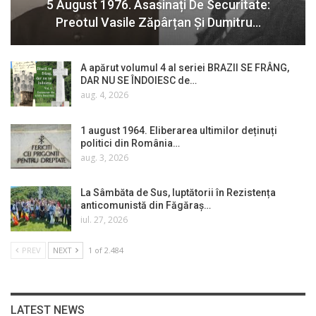
5 August 1976. Asasinați De Securitate:
Preotul Vasile Zăpârțan Și Dumitru…
A apărut volumul 4 al seriei BRAZII SE FRÂNG,
DAR NU SE ÎNDOIESC de…
aug. 4, 2026
1 august 1964. Eliberarea ultimilor deținuți
politici din România…
aug. 3, 2026
La Sâmbăta de Sus, luptătorii în Rezistența
anticomunistă din Făgăraș…
iul. 27, 2026
PREV
NEXT
1 of 2.484
LATEST NEWS