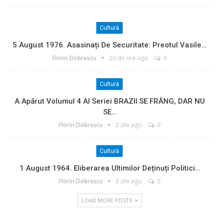
Cultură
5 August 1976. Asasinați De Securitate: Preotul Vasile…
Florin Dobrescu
20 de ore ago
0
Cultură
A Apărut Volumul 4 Al Seriei BRAZII SE FRÂNG, DAR NU
SE…
Florin Dobrescu
2 zile ago
0
Cultură
1 August 1964. Eliberarea Ultimilor Deținuți Politici…
Florin Dobrescu
3 zile ago
0
LOAD MORE POSTS