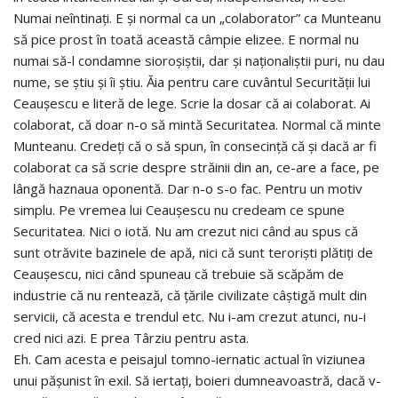
Numai neîntinați. E și normal ca un „colaborator” ca Munteanu
să pice prost în toată această câmpie elizee. E normal nu
numai să-l condamne sioroșiștii, dar și naționaliștii puri, nu dau
nume, se știu și îi știu. Ăia pentru care cuvântul Securității lui
Ceaușescu e literă de lege. Scrie la dosar că ai colaborat. Ai
colaborat, că doar n-o să mintă Securitatea. Normal că minte
Munteanu. Credeți că o să spun, în consecință că și dacă ar fi
colaborat ca să scrie despre străinii din an, ce-are a face, pe
lângă haznaua oponentă. Dar n-o s-o fac. Pentru un motiv
simplu. Pe vremea lui Ceaușescu nu credeam ce spune
Securitatea. Nici o iotă. Nu am crezut nici când au spus că
sunt otrăvite bazinele de apă, nici că sunt teroriști plătiți de
Ceaușescu, nici când spuneau că trebuie să scăpăm de
industrie că nu rentează, că țările civilizate câștigă mult din
servicii, că acesta e trendul etc. Nu i-am crezut atunci, nu-i
cred nici azi. E prea Târziu pentru asta.
Eh. Cam acesta e peisajul tomno-iernatic actual în viziunea
unui pășunist în exil. Să iertați, boieri dumneavoastră, dacă v-