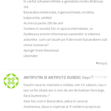
In varful coloanei infinite a genialului nostru Brâncuși
sta
Basarabia martirizata, ingenuncheata, inrobita,
batjocorita, umilita!
Au trecut peste 200 de ani!
Suntem in secolul XXI, in epoca internetului, ce
faciliteaza enorm informarea oamenilor si initierea
actiunilor, cum sa’i lasam pe fratii nostri basarabeni sub
cisma ruseasca?
Ajunge! Vrem Reunirea!
Libertate!
Reply
10 ani ago
ANTIPUTIN SI ANTIPUTZ RUSESC
Says
Daca’n casa ta, maica’ta e violata, sari s’o salvezi, sau o
lasi sa fie siluita ani si zeci de ani de barbari fara lege,
fara Dumnezeu ?
Asta fac rusii in Basarabia, adica in casa ta.
Asemenea, daca si copiii tai ar fi violati in propria ta