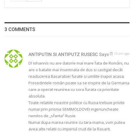
3 COMMENTS
10 ani ago
ANTIPUTIN SI ANTIPUTZ RUSESC
Says
Dl Iohannis nu are datorie mai mare fata de Români, nu
are o batalie mai insemnata de dus si castigat decât
readucerea Basarabiei furate si umilite inapoi acasa.
Presedintele român poate sa se inspire de la Germania
care a operat reunirea cu sora furata ca prioritate
absoluta.
Toate relatiile noastre politice cu Rusia trebuie privite
numai prin prisma SEMIMOLDOVEI ingenuncheate
nemilos de „sfanta” Rusie.
Numai dupa marea reunire cu tara-mama, vom putea
avea alte relatii cu imperiul crud de la Rasarit.