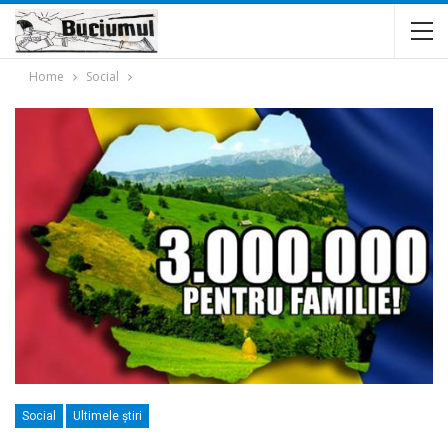
Home
Social
Social
Ultimele ştiri