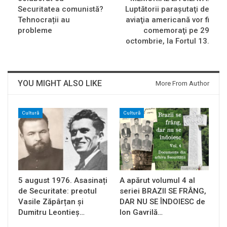
Securitatea comunistă?
Luptătorii paraşutaţi de
Tehnocrații au
aviaţia americană vor fi
probleme
comemoraţi pe 29
octombrie, la Fortul 13.
YOU MIGHT ALSO LIKE
More From Author
Cultură
Cultură
5 august 1976. Asasinați
A apărut volumul 4 al
de Securitate: preotul
seriei BRAZII SE FRÂNG,
Vasile Zăpârțan și
DAR NU SE ÎNDOIESC de
Dumitru Leontieș…
Ion Gavrilă…