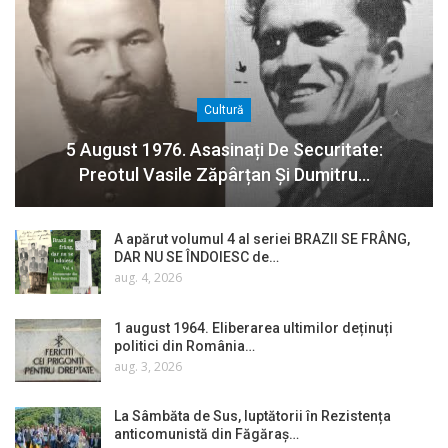
Cultură
5 August 1976. Asasinați De Securitate:
Preotul Vasile Zăpârțan Și Dumitru…
A apărut volumul 4 al seriei BRAZII SE FRÂNG,
DAR NU SE ÎNDOIESC de…
aug. 4, 2026
1 august 1964. Eliberarea ultimilor deținuți
politici din România…
aug. 3, 2026
La Sâmbăta de Sus, luptătorii în Rezistența
anticomunistă din Făgăraș…