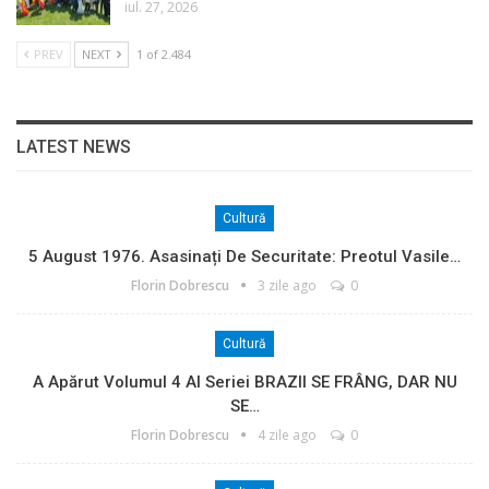
iul. 27, 2026
PREV
NEXT
1 of 2.484
LATEST NEWS
Cultură
5 August 1976. Asasinați De Securitate: Preotul Vasile…
Florin Dobrescu
3 zile ago
0
Cultură
A Apărut Volumul 4 Al Seriei BRAZII SE FRÂNG, DAR NU
SE…
Florin Dobrescu
4 zile ago
0