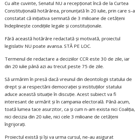
Cu alte cuvinte, Senatul NU a recepționat încă de la Curtea
Constituțională hotărârea, pronunțată în 20 iulie, prin care s-a
constatat că inițiativa semnată de 3 milioane de cetățeni
îndeplinește condițiile legale și constituționale.
Fără această hotărâre redactată și motivată, proiectul
legislativ NU poate avansa. STĂ PE LOC.
Termenul de redactare a deciziilor CCR este 30 de zile, iar
din 20 iulie până azi au trecut peste 75 de zile.
Să urmărim în presă dacă vreunul din deontologii statului de
drept și ai respectării democrației și instituțiilor statului
aduce această situație în discuție. Acest subiect va fi
interesant de urmărit și în campania electorală. Până acum,
toată lumea tace asurzitor, ca și cum n-am exista nici Coaliția,
nici decizia din 20 iulie, nici cele 3 milioane de cetățeni
îngrijorați.
Proiectul există și își va urma cursul, ne-au asigurat