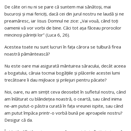
De câte ori nu ni se pare că suntem mai sănătoşi, mai
bucuroşi şi mai fericiţi, dacă cei din jurul nostru ne laudă şi ne
preamăresc, iar Iisus Domnul ne zice: „Vai vouă, când toţi
oamenii vă vor vorbi de bine. Căci tot aşa făceau prorocilor
mincinoşi părinţii lor” (Luca 6, 26).
Acestea toate nu sunt lucruri în faţa cărora se tulbură firea
noastră pământească?
Nu este oare mai asigurată mântuirea săracului, decât aceea
a bogatului, căruia tocmai bogăţiile şi plăcerile acestei lumi
trecătoare îi dau mijloace şi prilejuri pentru păcate?
Noi, oare, nu am simţit ceva deosebit în sufletul nostru, când
am înlăturat cu blândeţea noastră, o ceartă, sau când inima
ne-am putut-o păstra curată în faţa vreunei ispite, sau când
am putut împăca printr-o vorbă bună pe aproapele nostru?
Desigur că da.