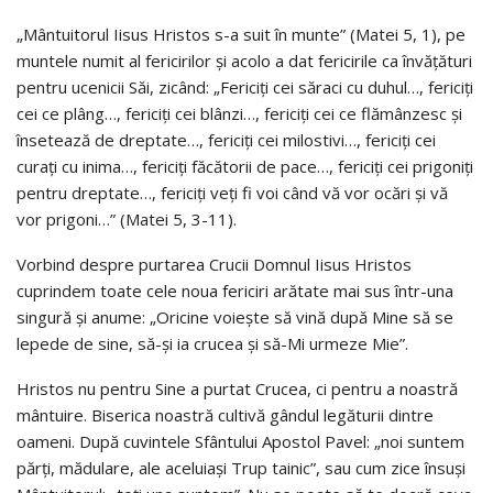
„Mântuitorul Iisus Hristos s-a suit în munte” (Matei 5, 1), pe
muntele numit al fericirilor şi acolo a dat fericirile ca învăţături
pentru ucenicii Săi, zicând: „Fericiţi cei săraci cu duhul…, fericiţi
cei ce plâng…, fericiţi cei blânzi…, fericiţi cei ce flămânzesc şi
însetează de dreptate…, fericiţi cei milostivi…, fericiţi cei
curaţi cu inima…, fericiţi făcătorii de pace…, fericiţi cei prigoniţi
pentru dreptate…, fericiţi veţi fi voi când vă vor ocări şi vă
vor prigoni…” (Matei 5, 3-11).
Vorbind despre purtarea Crucii Domnul Iisus Hristos
cuprindem toate cele noua fericiri arătate mai sus într-una
singură şi anume: „Oricine voieşte să vină după Mine să se
lepede de sine, să-şi ia crucea şi să-Mi urmeze Mie”.
Hristos nu pentru Sine a purtat Crucea, ci pentru a noastră
mântuire. Biserica noastră cultivă gândul legăturii dintre
oameni. După cuvintele Sfântului Apostol Pavel: „noi suntem
părţi, mădulare, ale aceluiaşi Trup tainic”, sau cum zice însuşi