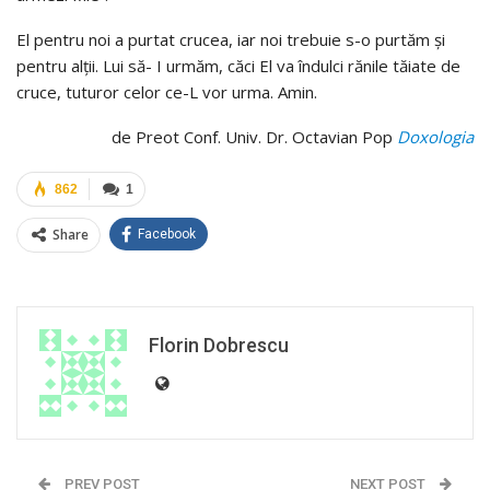
El pentru noi a purtat crucea, iar noi trebuie s-o purtăm şi
pentru alţii. Lui să- I urmăm, căci El va îndulci rănile tăiate de
cruce, tuturor celor ce-L vor urma. Amin.
de Preot Conf. Univ. Dr. Octavian Pop
Doxologia
862
1
Share
Facebook
Florin Dobrescu
PREV POST
NEXT POST