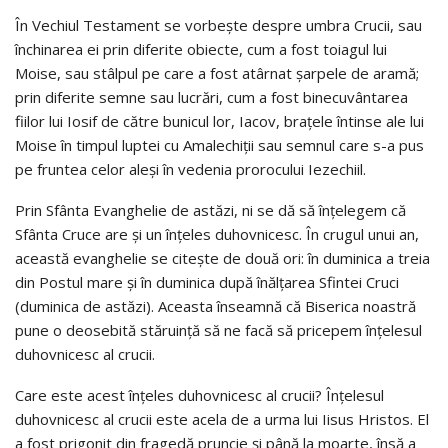
În Vechiul Testament se vorbeşte despre umbra Crucii, sau
închinarea ei prin diferite obiecte, cum a fost toiagul lui
Moise, sau stâlpul pe care a fost atârnat şarpele de aramă;
prin diferite semne sau lucrări, cum a fost binecuvântarea
fiilor lui Iosif de către bunicul lor, Iacov, braţele întinse ale lui
Moise în timpul luptei cu Amalechiţii sau semnul care s-a pus
pe fruntea celor aleşi în vedenia prorocului Iezechiil.
Prin Sfânta Evanghelie de astăzi, ni se dă să înţelegem că
Sfânta Cruce are şi un înţeles duhovnicesc. În crugul unui an,
această evanghelie se citeşte de două ori: în duminica a treia
din Postul mare şi în duminica după înălţarea Sfintei Cruci
(duminica de astăzi). Aceasta înseamnă că Biserica noastră
pune o deosebită stăruinţă să ne facă să pricepem înţelesul
duhovnicesc al crucii.
Care este acest înţeles duhovnicesc al crucii? Înţelesul
duhovnicesc al crucii este acela de a urma lui Iisus Hristos. El
a fost prigonit din fragedă pruncie şi până la moarte, însă a