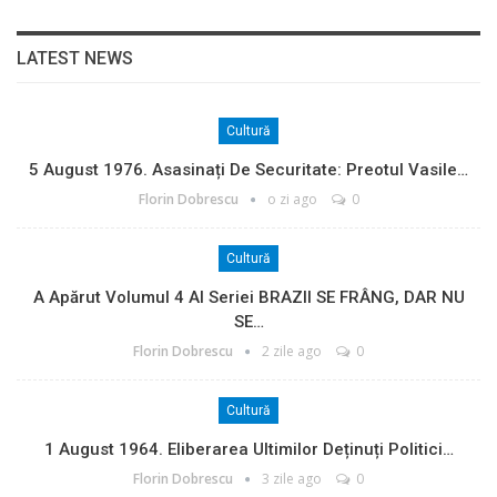
LATEST NEWS
Cultură
5 August 1976. Asasinați De Securitate: Preotul Vasile…
Florin Dobrescu
o zi ago
0
Cultură
A Apărut Volumul 4 Al Seriei BRAZII SE FRÂNG, DAR NU
SE…
Florin Dobrescu
2 zile ago
0
Cultură
1 August 1964. Eliberarea Ultimilor Deținuți Politici…
Florin Dobrescu
3 zile ago
0