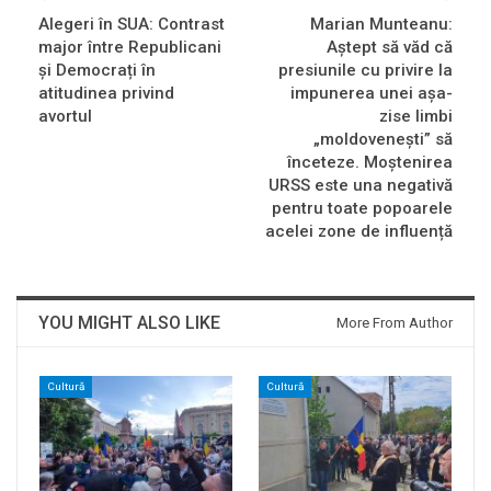
Alegeri în SUA: Contrast
Marian Munteanu:
major între Republicani
Aștept să văd că
și Democrați în
presiunile cu privire la
atitudinea privind
impunerea unei așa-
avortul
zise limbi
„moldovenești” să
înceteze. Moștenirea
URSS este una negativă
pentru toate popoarele
acelei zone de influență
YOU MIGHT ALSO LIKE
More From Author
Cultură
Cultură