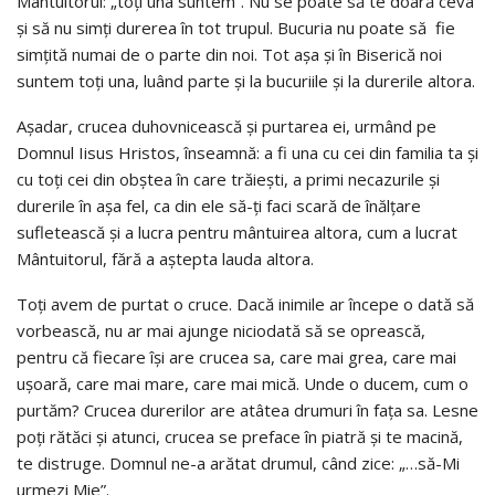
Mântuitorul: „toţi una suntem”. Nu se poate să te doară ceva
şi să nu simţi durerea în tot trupul. Bucuria nu poate să fie
simţită numai de o parte din noi. Tot aşa şi în Biserică noi
suntem toţi una, luând parte şi la bucuriile şi la durerile altora.
Aşadar, crucea duhovnicească şi purtarea ei, urmând pe
Domnul Iisus Hristos, înseamnă: a fi una cu cei din familia ta şi
cu toţi cei din obştea în care trăieşti, a primi necazurile şi
durerile în aşa fel, ca din ele să-ţi faci scară de înălţare
sufletească şi a lucra pentru mântuirea altora, cum a lucrat
Mântuitorul, fără a aştepta lauda altora.
Toţi avem de purtat o cruce. Dacă inimile ar începe o dată să
vorbească, nu ar mai ajunge niciodată să se oprească,
pentru că fiecare îşi are crucea sa, care mai grea, care mai
uşoară, care mai mare, care mai mică. Unde o ducem, cum o
purtăm? Crucea durerilor are atâtea drumuri în faţa sa. Lesne
poţi rătăci şi atunci, crucea se preface în piatră şi te macină,
te distruge. Domnul ne-a arătat drumul, când zice: „…să-Mi
urmezi Mie”.