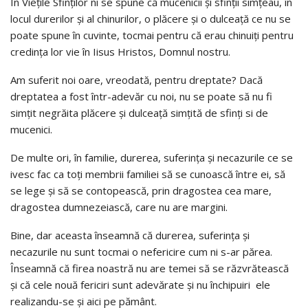
În Vieţile Sfinţilor ni se spune că mucenicii şi sfinţii simţeau, în
locul durerilor şi al chinurilor, o plăcere şi o dulceaţă ce nu se
poate spune în cuvinte, tocmai pentru că erau chinuiţi pentru
credinţa lor vie în Iisus Hristos, Domnul nostru.
Am suferit noi oare, vreodată, pentru dreptate? Dacă
dreptatea a fost într-adevăr cu noi, nu se poate să nu fi
simţit negrăita plăcere şi dulceaţă simţită de sfinţi si de
mucenici.
De multe ori, în familie, durerea, suferinţa şi necazurile ce se
ivesc fac ca toţi membrii familiei să se cunoască între ei, să
se lege şi să se contopească, prin dragostea cea mare,
dragostea dumnezeiască, care nu are margini.
Bine, dar aceasta înseamnă că durerea, suferinţa şi
necazurile nu sunt tocmai o nefericire cum ni s-ar părea.
Înseamnă că firea noastră nu are temei să se răzvrătească
şi că cele nouă fericiri sunt adevărate şi nu închipuiri ele
realizandu-se şi aici pe pământ.