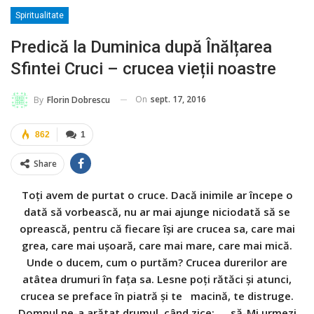
Spiritualitate
Predică la Duminica după Înălțarea
Sfintei Cruci – crucea vieții noastre
On
sept. 17, 2016
By
Florin Dobrescu
862
1
Share
Toţi avem de purtat o cruce. Dacă inimile ar începe o
dată să vorbească, nu ar mai ajunge niciodată să se
oprească, pentru că fiecare îşi are crucea sa, care mai
grea, care mai uşoară, care mai mare, care mai mică.
Unde o ducem, cum o purtăm? Crucea durerilor are
atâtea drumuri în faţa sa. Lesne poţi rătăci şi atunci,
crucea se preface în piatră şi te macină, te distruge.
Domnul ne-a arătat drumul, când zice: „…să-Mi urmezi