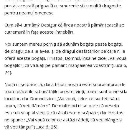
purtat această prigoană cu smerenie şi cu multă dragoste
pentru neamul omenesc.
Cum să-I urmăm? Desigur că firea noastră pământească se
cutremură în faţa acestei întrebări.
Noi suntem mereu porniţi să adunăm bogăţii peste bogăţii,
de dragul de a le avea, şi de dragul desfătărilor pe care ni le
oferă aceste bogăţii. Hristos, Domnul, însă ne zice: „Vai vouă,
bogaţilor, că vă luaţi pe pământ mângâierea voastră” (Luca 6,
24).
Nouă ni se pare că, dacă trupul nostru este suprasaturat de
toate plăcerile şi bunătăţile acestei vieţi, toate sunt bune şi la
locul lor, dar Domnul zice: „Vai vouă, celor ce sunteţi sătui
acum, că veţi flămânzi”. De multe ori ni se pare că veselia
este un scop al vieţii şi că râsul este o scăpare, dar Hristos
ne spune : „Vai vouă celor ce astăzi râdeţi, că veţi plânge şi
vă veţi tângui” (Luca 6, 25).