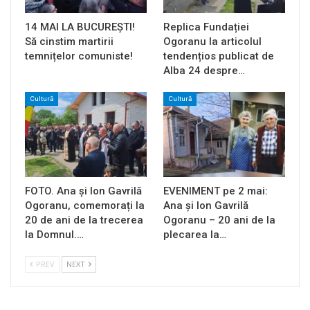
14 MAI LA BUCUREȘTI!
Replica Fundației
Să cinstim martirii
Ogoranu la articolul
temnițelor comuniste!
tendențios publicat de
Alba 24 despre…
Cultură
Cultură
FOTO. Ana și Ion Gavrilă
EVENIMENT pe 2 mai:
Ogoranu, comemorați la
Ana și Ion Gavrilă
20 de ani de la trecerea
Ogoranu – 20 ani de la
la Domnul.…
plecarea la…
PREV
NEXT