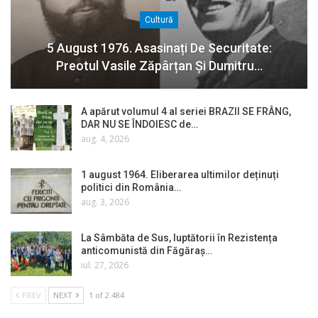
Cultură
5 August 1976. Asasinați De Securitate:
Preotul Vasile Zăpârțan Și Dumitru…
A apărut volumul 4 al seriei BRAZII SE FRÂNG,
DAR NU SE ÎNDOIESC de…
aug. 4, 2026
1 august 1964. Eliberarea ultimilor deținuți
politici din România…
aug. 3, 2026
La Sâmbăta de Sus, luptătorii în Rezistența
anticomunistă din Făgăraș…
iul. 27, 2026
PREV
NEXT
1 of 2.484