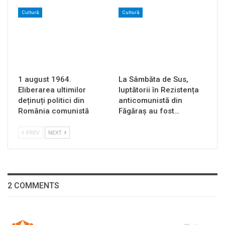
Cultură
Cultură
1 august 1964.
La Sâmbăta de Sus,
Eliberarea ultimilor
luptătorii în Rezistența
deținuți politici din
anticomunistă din
România comunistă
Făgăraș au fost…
PREV
NEXT
2 COMMENTS