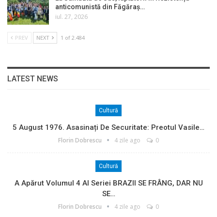
anticomunistă din Făgăraș…
iul. 27, 2026
PREV
NEXT
1 of 2.484
LATEST NEWS
Cultură
5 August 1976. Asasinați De Securitate: Preotul Vasile…
Florin Dobrescu
4 zile ago
0
Cultură
A Apărut Volumul 4 Al Seriei BRAZII SE FRÂNG, DAR NU
SE…
Florin Dobrescu
4 zile ago
0