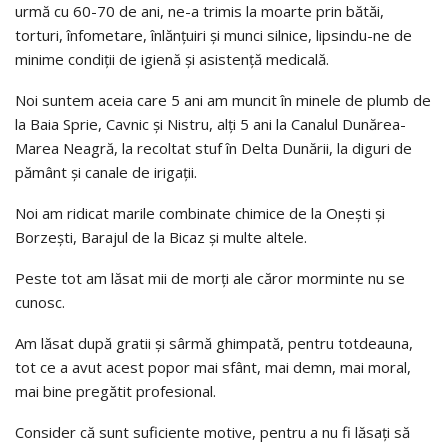
urmă cu 60-70 de ani, ne-a trimis la moarte prin bătăi,
torturi, înfometare, înlănțuiri și munci silnice, lipsindu-ne de
minime condiții de igienă și asistență medicală.
Noi suntem aceia care 5 ani am muncit în minele de plumb de
la Baia Sprie, Cavnic și Nistru, alți 5 ani la Canalul Dunărea-
Marea Neagră, la recoltat stuf în Delta Dunării, la diguri de
pământ și canale de irigații.
Noi am ridicat marile combinate chimice de la Onești și
Borzești, Barajul de la Bicaz și multe altele.
Peste tot am lăsat mii de morți ale căror morminte nu se
cunosc.
Am lăsat după gratii și sârmă ghimpată, pentru totdeauna,
tot ce a avut acest popor mai sfânt, mai demn, mai moral,
mai bine pregătit profesional.
Consider că sunt suficiente motive, pentru a nu fi lăsați să