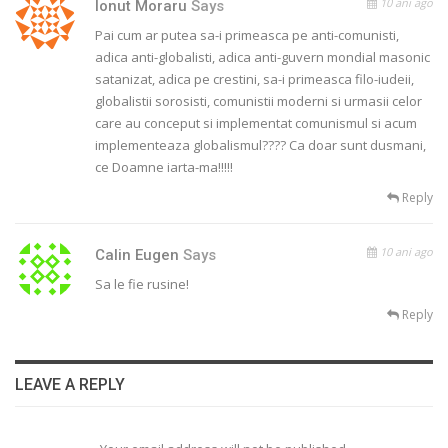
10 ani ago
Ionut Moraru
Says
Pai cum ar putea sa-i primeasca pe anti-comunisti,
adica anti-globalisti, adica anti-guvern mondial masonic
satanizat, adica pe crestini, sa-i primeasca filo-iudeii,
globalistii sorosisti, comunistii moderni si urmasii celor
care au conceput si implementat comunismul si acum
implementeaza globalismul???? Ca doar sunt dusmani,
ce Doamne iarta-ma!!!!!
Reply
10 ani ago
Calin Eugen
Says
Sa le fie rusine!
Reply
LEAVE A REPLY