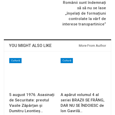
Românii sunt îndemnați
să să nu se lase
„înșelați de formațiuni
controlate la vârf de
interese transpartinice”
YOU MIGHT ALSO LIKE
More From Author
Cultură
Cultură
5 august 1976. Asasinați
A apărut volumul 4 al
de Securitate: preotul
seriei BRAZII SE FRÂNG,
Vasile Zăpârțan și
DAR NU SE ÎNDOIESC de
Dumitru Leontieș…
Ion Gavrilă…