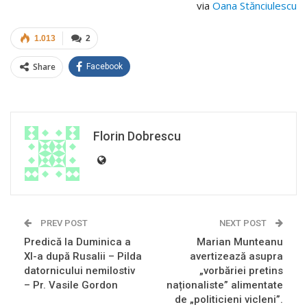
via
Oana Stănciulescu
1.013
2
Share
Facebook
Florin Dobrescu
PREV POST
NEXT POST
Predică la Duminica a
Marian Munteanu
XI-a după Rusalii – Pilda
avertizează asupra
datornicului nemilostiv
„vorbăriei pretins
– Pr. Vasile Gordon
naționaliste” alimentate
de „politicieni vicleni”.