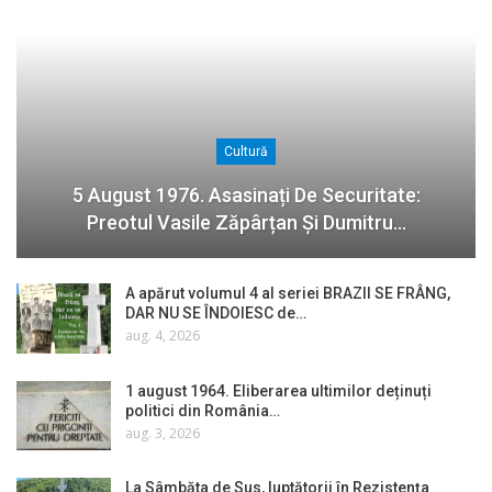
Cultură
5 August 1976. Asasinați De Securitate:
Preotul Vasile Zăpârțan Și Dumitru…
A apărut volumul 4 al seriei BRAZII SE FRÂNG,
DAR NU SE ÎNDOIESC de…
aug. 4, 2026
1 august 1964. Eliberarea ultimilor deținuți
politici din România…
aug. 3, 2026
La Sâmbăta de Sus, luptătorii în Rezistența