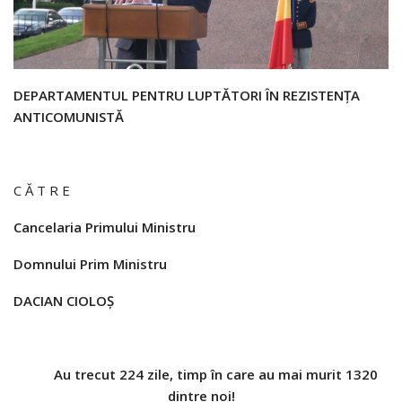
DEPARTAMENTUL PENTRU LUPT
ĂTORI ÎN REZISTENŢA
ANTICOMUNISTĂ
C Ă T R E
Cancelaria Primului Ministru
Domnului Prim Ministru
DACIAN CIOLO
Ş
Au trecut 224 zile, timp
în care au mai murit 1320
dintre noi!