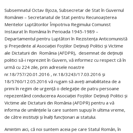
Subsemnatul Octav Bjoza, Subsecretar de Stat în Guvernul
României – Secretariatul de Stat pentru Recunoaşterea
Meritelor Luptătorilor Împotriva Regimului Comunist
Instaurat în România în Perioada 1945-1989 –
Departamentul pentru Luptători în Rezistenţa Anticomunistă
şi Preşedinte al Asociaţiei Foştilor Deţinuţi Politici şi Victime
ale Dictaturii din România (AFDPR), desemnat de deţinuţii
politici să-i reprezint în Guvern, vă informez cu respect că în
urmă cu 224 zile, prin adresele noastre
nr.18/757/20.01.2016 , nr.18/3243/17.03.2016 şi
18/5760/12.05.2016 vă rugam să aveți amabilitatea de a
primi în regim de urgență o delegație de patru persoane
repezentând conducerea Asociației Foștilor Deținuți Politici și
Victime ale Dictaturii din România (AFDPR) pentru a vă
informa de umilințele la care suntem supuși în ultima vreme,
de către instituții și înalți funcționari ai statului.
Amintim aici, că noi suntem aceia pe care Statul Român, în