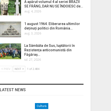
A apărut volumul 4 al seriei BRAZII
SE FRÂNG, DAR NU SE ÎNDOIESC de…
aug. 4, 2026
1 august 1964. Eliberarea ultimilor
deținuți politici din România…
aug. 3, 2026
La Sâmbăta de Sus, luptătorii în
Rezistența anticomunistă din
Făgăraș…
iul. 27, 2026
PREV
NEXT
1 of 2.484
LATEST NEWS
Cultură