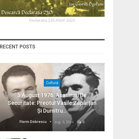
Declaratia 230 ANAF 2020
RECENT POSTS
Cultură
5 August 1976. Asasinați De
Securitate: Preotul Vasile Zăpârțan
Și Dumitru…
Florin Dobrescu
aug. 5, 2026
0