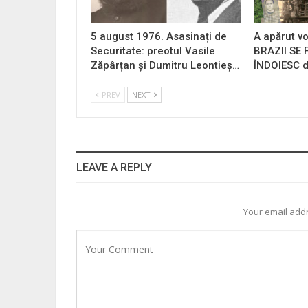
5 august 1976. Asasinați de
A apărut vo
Securitate: preotul Vasile
BRAZII SE
Zăpârțan și Dumitru Leontieș…
ÎNDOIESC d
PREV
NEXT
LEAVE A REPLY
Your email addr