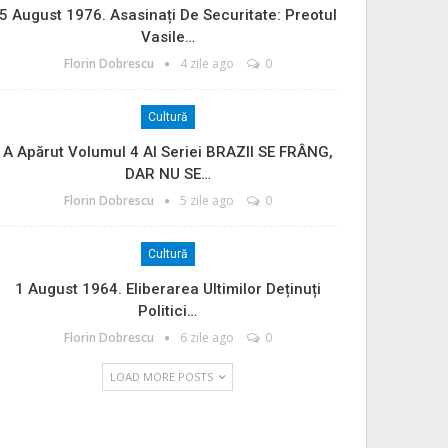
5 August 1976. Asasinați De Securitate: Preotul
Vasile…
Florin Dobrescu
4 zile ago
0
Cultură
A Apărut Volumul 4 Al Seriei BRAZII SE FRÂNG,
DAR NU SE…
Florin Dobrescu
5 zile ago
0
Cultură
1 August 1964. Eliberarea Ultimilor Deținuți
Politici…
Florin Dobrescu
6 zile ago
0
LOAD MORE POSTS