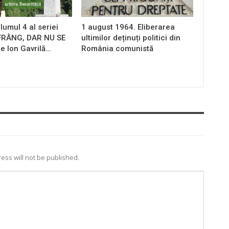
lumul 4 al seriei
1 august 1964. Eliberarea
 FRÂNG, DAR NU SE
ultimilor deținuți politici din
e Ion Gavrilă…
România comunistă
ess will not be published.