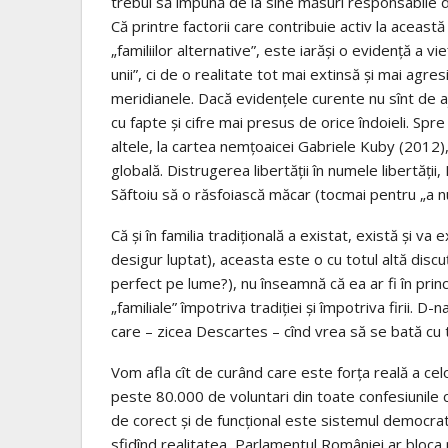
trebui să impună de la sine măsuri responsabile de p
Că printre factorii care contribuie activ la aceas
„familiilor alternative”, este iarăși o evidență a v
unii”, ci de o realitate tot mai extinsă și mai agres
meridianele. Dacă evidențele curente nu sînt de a
cu fapte și cifre mai presus de orice îndoieli. Spr
altele, la cartea nemțoaicei Gabriele Kuby (2012)
globală. Distrugerea libertății în numele libertății, 
Săftoiu să o răsfoiască măcar (tocmai pentru „a nu
Că și în familia tradițională a existat, există și v
desigur luptat), aceasta este o cu totul altă discu
perfect pe lume?), nu înseamnă că ea ar fi în princi
„familiale” împotriva tradiției și împotriva firii. D
care – zicea Descartes – cînd vrea să se bată cu t
Vom afla cît de curând care este forța reală a cel
peste 80.000 de voluntari din toate confesiunile cr
de corect și de funcțional este sistemul democra
sfidînd realitatea, Parlamentul României ar bloca pol