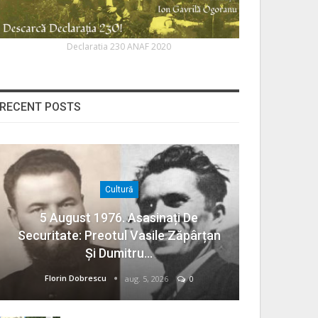
Declaratia 230 ANAF 2020
RECENT POSTS
Cultură
5 August 1976. Asasinați De
Securitate: Preotul Vasile Zăpârțan
Și Dumitru…
Florin Dobrescu
aug. 5, 2026
0