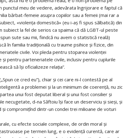
e fapt, asta nu e o problemă reală, e o non-problemă pe
„Din punctul meu de vedere, adevărata îngrijorare e faptul că
ilia bărbat-femeie asupra copiilor sau a femeii (mai rar a
ubiect, «violența domestică» (eu i-aș fi spus sălbatică) din
 un subiect la fel de serios ca spaima că dă LGBT-ul peste
 spun sute sau mii, fiindcă nu avem o statistică reală)
ă în familia tradițională cu traume psihice și fizice, din
eriatele civile. Voi pleda pentru stoparea violenței
și pentru parteneriatele civile, inclusiv pentru cuplurile
că să își oficializeze relația”.
„Spun ce cred eu”), chiar și cei care ni-l contestă pe al
inteligentă a problemei și la un minimum de coerență, nu zic
 partea unui fost deputat liberal și unui fost consilier și
le necugetate, d-na Săftoiu își face un deserviciu și sieși, și
înd și compromițînd dintr-un condei trei milioane de voturi
turale, cu efecte sociale complexe, de ordin moral și
zastruoase pe termen lung, e o evidență curentă, care ar