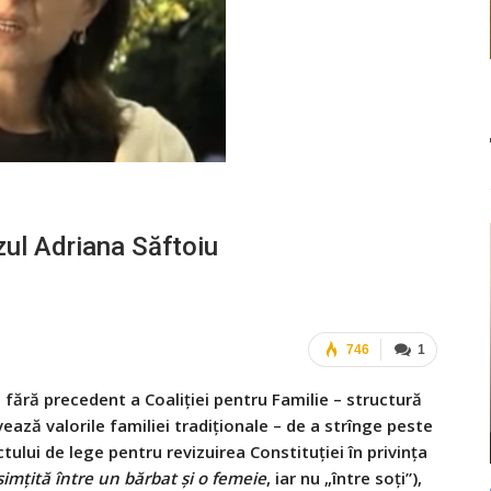
cazul Adriana Săftoiu
746
1
fără precedent a Coaliției pentru Familie – structură
ează valorile familiei tradiționale – de a strînge peste
ului de lege pentru revizuirea Constituției în privința
imțită între un bărbat și o femeie
, iar nu „între soți”),