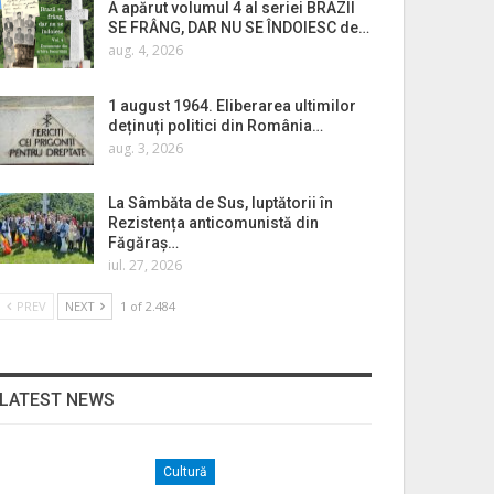
A apărut volumul 4 al seriei BRAZII
SE FRÂNG, DAR NU SE ÎNDOIESC de…
aug. 4, 2026
1 august 1964. Eliberarea ultimilor
deținuți politici din România…
aug. 3, 2026
La Sâmbăta de Sus, luptătorii în
Rezistența anticomunistă din
Făgăraș…
iul. 27, 2026
PREV
NEXT
1 of 2.484
LATEST NEWS
Cultură