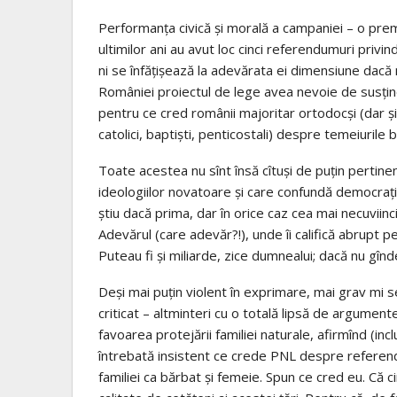
Performanța civică și morală a campaniei – o pre
ultimilor ani au avut loc cinci referendumuri privind
ni se înfățișează la adevărata ei dimensiune dacă
României proiectul de lege avea nevoie de susține
pentru ce cred românii majoritar ortodocși (dar și 
catolici, baptiști, penticostali) despre temeiurile b
Toate acestea nu sînt însă cîtuși de puțin pertine
ideologiilor novatoare și care confundă democrația
știu dacă prima, dar în orice caz cea mai necuviinci
Adevărul (care adevăr?!), unde îi califică abrupt pe
Puteau fi și miliarde, zice dumnealui; dacă nu gînde
Deși mai puțin violent în exprimare, mai grav mi se
criticat – altminteri cu o totală lipsă de argumente
favoarea protejării familiei naturale, afirmînd (inc
întrebată insistent ce crede PNL despre referend
familiei ca bărbat și femeie. Spun ce cred eu. Că ci