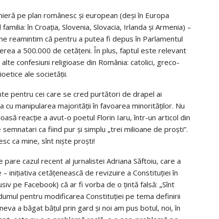
mieră pe plan românesc și european (deși în Europa
 familia: în Croația, Slovenia, Slovacia, Irlanda și Armenia) –
 ne reamintim că pentru a putea fi depus în Parlamentul
rea a 500.000 de cetățeni. În plus, faptul este relevant
alte confesiuni religioase din România: catolici, greco-
ioetice ale societății.
nte pentru cei care se cred purtători de drapel ai
 cu manipularea majorității în favoarea minorităților. Nu
oasă reacție a avut-o poetul Florin Iaru, într-un articol din
 semnatari ca fiind pur și simplu „trei milioane de proști”.
sc ca mine, sînt niște proști!
 pare cazul recent al jurnalistei Adriana Săftoiu, care a
 – inițiativa cetățenească de revizuire a Constituției în
lusiv pe Facebook) că ar fi vorba de o țintă falsă: „Sînt
umul pentru modificarea Constituției pe tema definirii
neva a băgat bățul prin gard și noi am pus botul, noi, în