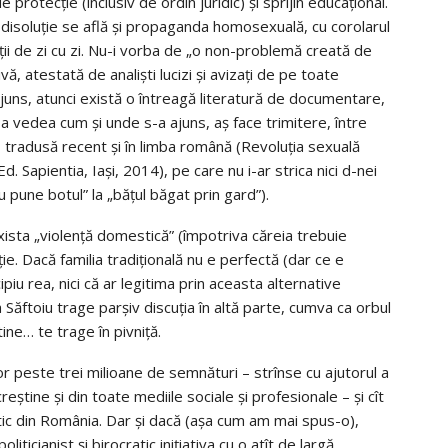
rotecție (inclusiv de ordin juridic) și sprijin educațional.
tă disoluție se află și propaganda homosexuală, cu corolarul
ieții de zi cu zi. Nu-i vorba de „o non-problemă creată de
ivă, atestată de analiști lucizi și avizați de pe toate
juns, atunci există o întreagă literatură de documentare,
e a vedea cum și unde s-a ajuns, aș face trimitere, între
, tradusă recent și în limba română (Revoluția sexuală
Ed. Sapientia, Iași, 2014), pe care nu i-ar strica nici d-nei
 pune botul” la „bățul băgat prin gard”).
a exista „violență domestică” (împotriva căreia trebuie
ție. Dacă familia tradițională nu e perfectă (dar ce e
piu rea, nici că ar legitima prin aceasta alternative
-na Săftoiu trage parșiv discuția în altă parte, cumva ca orbul
ine… te trage în pivniță.
or peste trei milioane de semnături – strînse cu ajutorul a
eștine și din toate mediile sociale și profesionale – și cît
tic din România. Dar și dacă (așa cum am mai spus-o),
iticianist și birocratic inițiativa cu o atît de largă