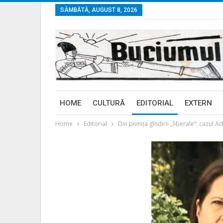
SÂMBĂTĂ, AUGUST 8, 2026
HOME
CULTURĂ
EDITORIAL
EXTERN
Home
Editorial
Din pivnița gîndirii „liberale”: cazul A