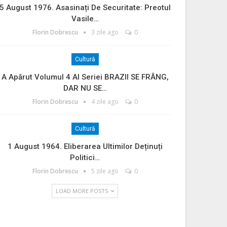
5 August 1976. Asasinați De Securitate: Preotul
Vasile…
Florin Dobrescu
3 zile ago
0
Cultură
A Apărut Volumul 4 Al Seriei BRAZII SE FRÂNG,
DAR NU SE…
Florin Dobrescu
4 zile ago
0
Cultură
1 August 1964. Eliberarea Ultimilor Deținuți
Politici…
Florin Dobrescu
5 zile ago
0
LOAD MORE POSTS