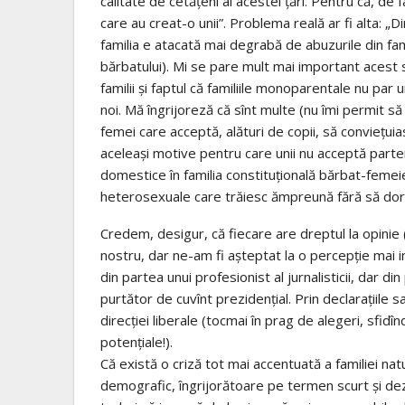
calitate de cetățeni ai acestei țări. Pentru că, d
care au creat-o unii”. Problema reală ar fi alta: 
familia e atacată mai degrabă de abuzurile din fam
bărbatului). Mi se pare mult mai important acest s
familii și faptul că familiile monoparentale nu par
noi. Mă îngrijoreză că sînt multe (nu îmi permit să
femei care acceptă, alături de copii, să conviețuiasc
aceleași motive pentru care unii nu acceptă parten
domestice în familia constituțională bărbat-femeie 
heterosexuale care trăiesc ămpreună fără să doreas
Credem, desigur, că fiecare are dreptul la opinie (
nostru, dar ne-am fi așteptat la o percepție mai 
din partea unui profesionist al jurnalisticii, dar din
purtător de cuvînt prezidențial. Prin declarațiile sa
direcției liberale (tocmai în prag de alegeri, sfid
potențiale!).
Că există o criză tot mai accentuată a familiei na
demografic, îngrijorătoare pe termen scurt și de