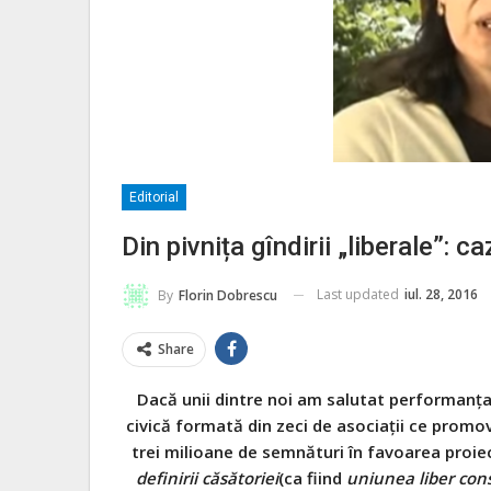
Editorial
Din pivnița gîndirii „liberale”: 
Last updated
iul. 28, 2016
By
Florin Dobrescu
Share
Dacă unii dintre noi am salutat performanța 
civică formată din zeci de asociații ce promov
trei milioane de semnături în favoarea proiect
definirii căsătoriei
(ca fiind
uniunea liber cons