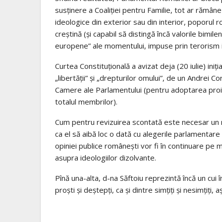
susținere a Coaliției pentru Familie, tot ar rămân
ideologice din exterior sau din interior, poporul 
creștină (și capabil să distingă încă valorile bimile
europene” ale momentului, impuse prin terorism ide
Curtea Constituțională a avizat deja (20 iulie) iniț
„libertății” și „drepturilor omului”, de un Andrei
Camere ale Parlamentului (pentru adoptarea proie
totalul membrilor).
Cum pentru revizuirea scontată este necesar un r
ca el să aibă loc o dată cu alegerile parlamentare
opiniei publice românești vor fi în continuare pe mă
asupra ideologiilor dizolvante.
Pînă una-alta, d-na Săftoiu reprezintă încă un cui î
proști și deștepți, ca și dintre simțiți și nesimțiț