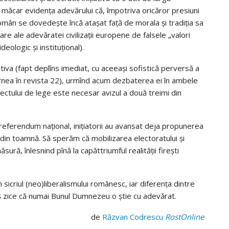
e măcar evidența adevărului că, împotriva oricăror presiuni
român se dovedește încă atașat față de morala și tradiția sa
nare ale adevăratei civilizații europene de falsele „valori
ologic și instituțional).
iativa (fapt deplîns imediat, cu aceeași sofistică perversă a
 Cornea în revista 22), urmînd acum dezbaterea ei în ambele
ctului de lege este necesar avizul a două treimi din
eferendum național, inițiatorii au avansat deja propunerea
 din toamnă. Să sperăm că mobilizarea electoratului și
sură, înlesnind pînă la capăttriumful realității firești
n sicriul (neo)liberalismului românesc, iar diferența dintre
i, aș zice că numai Bunul Dumnezeu o știe cu adevărat.
de
Răzvan Codrescu
RostOnline