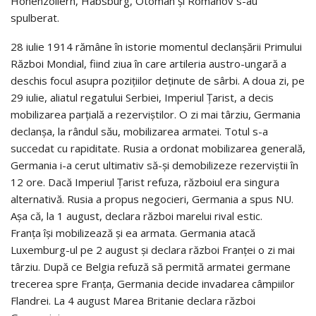
Hohenzollern, Habsburg, Otoman și Romanov s-au
spulberat.
28 iulie 1914 rămâne în istorie momentul declanșării Primului
Război Mondial, fiind ziua în care artileria austro-ungară a
deschis focul asupra pozițiilor deținute de sârbi. A doua zi, pe
29 iulie, aliatul regatului Serbiei, Imperiul Țarist, a decis
mobilizarea parțială a rezerviștilor. O zi mai târziu, Germania
declanșa, la rândul său, mobilizarea armatei. Totul s-a
succedat cu rapiditate. Rusia a ordonat mobilizarea generală,
Germania i-a cerut ultimativ să-și demobilizeze rezerviștii în
12 ore. Dacă Imperiul Țarist refuza, războiul era singura
alternativă. Rusia a propus negocieri, Germania a spus NU.
Așa că, la 1 august, declara război marelui rival estic.
Franța își mobilizează și ea armata. Germania atacă
Luxemburg-ul pe 2 august și declara război Franței o zi mai
târziu. După ce Belgia refuză să permită armatei germane
trecerea spre Franța, Germania decide invadarea câmpiilor
Flandrei. La 4 august Marea Britanie declara război