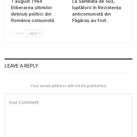
1 august 1964.
La Sâmbăta de Sus,
Eliberarea ultimilor
luptătorii în Rezistența
deținuți politici din
anticomunistă din
România comunistă
Făgăraș au fost…
PREV
NEXT
LEAVE A REPLY
Your email address will not be published.