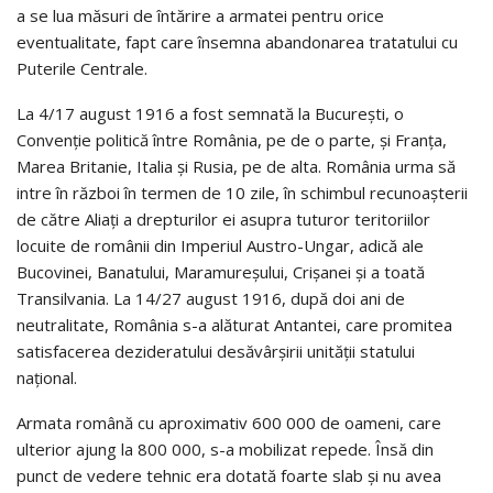
a se lua măsuri de întărire a armatei pentru orice
eventualitate, fapt care însemna abandonarea tratatului cu
Puterile Centrale.
La 4/17 august 1916 a fost semnată la București, o
Convenție politică între România, pe de o parte, și Franța,
Marea Britanie, Italia și Rusia, pe de alta. România urma să
intre în război în termen de 10 zile, în schimbul recunoașterii
de către Aliați a drepturilor ei asupra tuturor teritoriilor
locuite de românii din Imperiul Austro-Ungar, adică ale
Bucovinei, Banatului, Maramureșului, Crișanei și a toată
Transilvania. La 14/27 august 1916, după doi ani de
neutralitate, România s-a alăturat Antantei, care promitea
satisfacerea dezideratului desăvârșirii unității statului
național.
Armata română cu aproximativ 600 000 de oameni, care
ulterior ajung la 800 000, s-a mobilizat repede. Însă din
punct de vedere tehnic era dotată foarte slab și nu avea