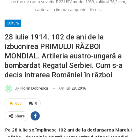
un tun de camp sovietic F-22 USV model 1939, calibrul 76,2 mm,
capturat in timpul campaniei din est.
Cultură
28 iulie 1914. 102 de ani de la
izbucnirea PRIMULUI RĂZBOI
MONDIAL. Artileria austro-ungară a
bombardat Regatul Serbiei. Cum s-a
decis intrarea României în război
On
iul. 28, 2016
By
Florin Dobrescu
603
0
Share
Pe 28 iulie se împlinesc 102 ani de la declanșarea Marelui