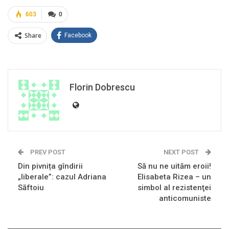
603
0
Share
Facebook
Florin Dobrescu
PREV POST
NEXT POST
Din pivnița gîndirii
Să nu ne uităm eroii!
„liberale”: cazul Adriana
Elisabeta Rizea – un
Săftoiu
simbol al rezistenţei
anticomuniste