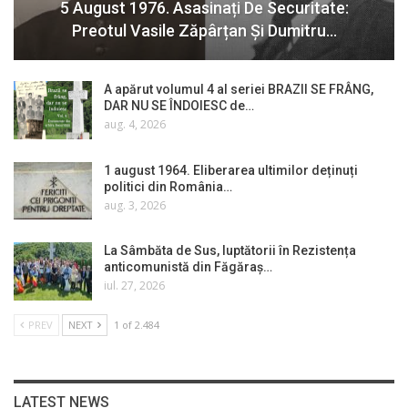
5 August 1976. Asasinați De Securitate:
Preotul Vasile Zăpârțan Și Dumitru…
A apărut volumul 4 al seriei BRAZII SE FRÂNG,
DAR NU SE ÎNDOIESC de…
aug. 4, 2026
1 august 1964. Eliberarea ultimilor deținuți
politici din România…
aug. 3, 2026
La Sâmbăta de Sus, luptătorii în Rezistența
anticomunistă din Făgăraș…
iul. 27, 2026
PREV
NEXT
1 of 2.484
LATEST NEWS