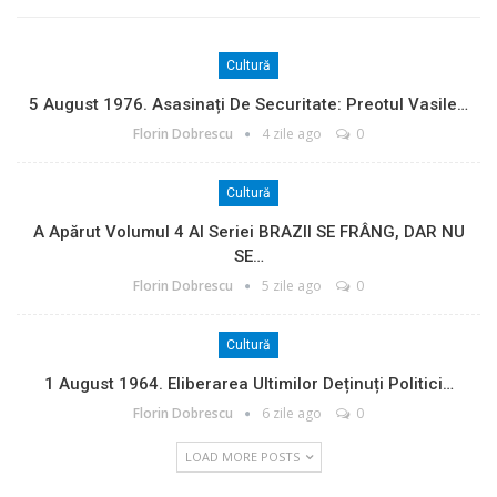
Cultură
5 August 1976. Asasinați De Securitate: Preotul Vasile…
Florin Dobrescu
4 zile ago
0
Cultură
A Apărut Volumul 4 Al Seriei BRAZII SE FRÂNG, DAR NU
SE…
Florin Dobrescu
5 zile ago
0
Cultură
1 August 1964. Eliberarea Ultimilor Deținuți Politici…
Florin Dobrescu
6 zile ago
0
LOAD MORE POSTS