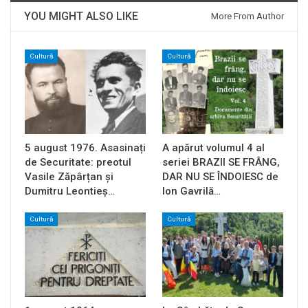
YOU MIGHT ALSO LIKE
More From Author
Cultură
Cultură
5 august 1976. Asasinați
A apărut volumul 4 al
de Securitate: preotul
seriei BRAZII SE FRÂNG,
Vasile Zăpârțan și
DAR NU SE ÎNDOIESC de
Dumitru Leontieș…
Ion Gavrilă…
Cultură
Cultură