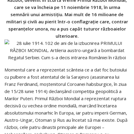
Război, devenit în scurtă vreme Primul Război Mondial,
care se va încheia pe 11 noiembrie 1918, în urma
semnării unui armistițiu. Mai mult de 16 milioane de
militari și civili au pierit într-o conflagrație care, contrar
speranțelor unora, nu a pus capăt tuturor războaielor
ulterioare.
Momentul care a reprezentat scânteia ce a dat foc butoiului
cu pulbere a fost atentatul de la Sarajevo (asasinarea lui
Franz Ferdinand, moștenitorul Coroanei habsburgice, în ziua
de 15/28 iunie 1914) declanșând competiția geopolitică a
Marilor Puteri. Primul Război Mondial a reprezentat ruptura
decisivă cu vechea ordine mondială, marcând încetarea
absolutismului monarhic în Europa, iar patru imperii German,
Austro-Ungar, Otoman și Rus au încetat să mai existe. După
război, cele patru dinastii principale ale Europei –