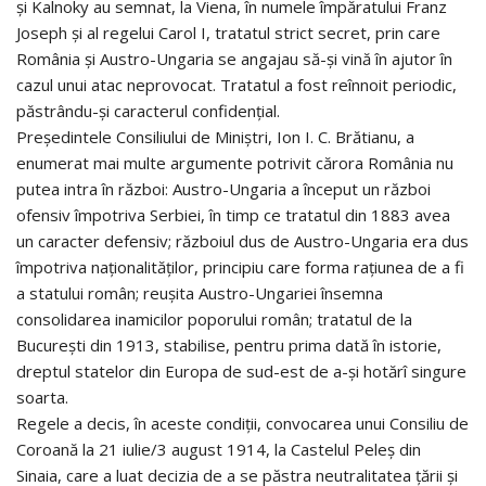
și Kalnoky au semnat, la Viena, în numele împăratului Franz
Joseph și al regelui Carol I, tratatul strict secret, prin care
România și Austro-Ungaria se angajau să-și vină în ajutor în
cazul unui atac neprovocat. Tratatul a fost reînnoit periodic,
păstrându-și caracterul confidențial.
Președintele Consiliului de Miniștri, Ion I. C. Brătianu, a
enumerat mai multe argumente potrivit cărora România nu
putea intra în război: Austro-Ungaria a început un război
ofensiv împotriva Serbiei, în timp ce tratatul din 1883 avea
un caracter defensiv; războiul dus de Austro-Ungaria era dus
împotriva naționalităților, principiu care forma rațiunea de a fi
a statului român; reușita Austro-Ungariei însemna
consolidarea inamicilor poporului român; tratatul de la
București din 1913, stabilise, pentru prima dată în istorie,
dreptul statelor din Europa de sud-est de a-și hotărî singure
soarta.
Regele a decis, în aceste condiții, convocarea unui Consiliu de
Coroană la 21 iulie/3 august 1914, la Castelul Peleș din
Sinaia, care a luat decizia de a se păstra neutralitatea țării și