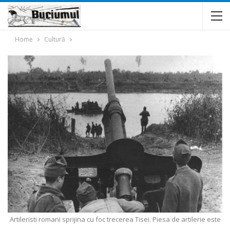
Home
Cultură
Artileristi romani sprijina cu foc trecerea Tisei. Piesa de artilerie este