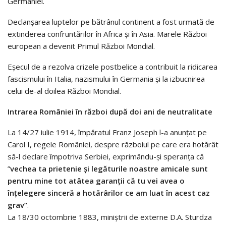
Germaniei.
Declanșarea luptelor pe bătrânul continent a fost urmată de
extinderea confruntărilor în Africa și în Asia. Marele Război
european a devenit Primul Război Mondial.
Eșecul de a rezolva crizele postbelice a contribuit la ridicarea
fascismului în Italia, nazismului în Germania și la izbucnirea
celui de-al doilea Război Mondial.
Intrarea României în război după doi ani de neutralitate
La 14/27 iulie 1914, împăratul Franz Joseph l-a anunțat pe
Carol I, regele României, despre războiul pe care era hotărât
să-l declare împotriva Serbiei, exprimându-și speranța că
”
vechea ta prietenie și legăturile noastre amicale sunt
pentru mine tot atâtea garanții că tu vei avea o
înțelegere sinceră a hotărârilor ce am luat în acest caz
grav”
.
La 18/30 octombrie 1883, miniștrii de externe D.A. Sturdza