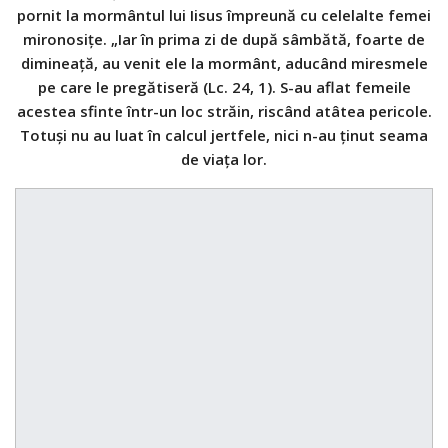
pornit la mormântul lui Iisus împreună cu celelalte femei
mironosițe. „Iar în prima zi de după sâmbătă, foarte de
dimineață, au venit ele la mormânt, aducând miresmele
pe care le pregătiseră (Lc. 24, 1). S-au aflat femeile
acestea sfinte într-un loc străin, riscând atâtea pericole.
Totuși nu au luat în calcul jertfele, nici n-au ținut seama
de viața lor.