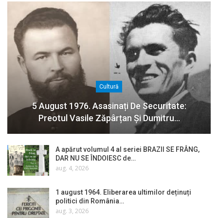
Cultură
5 August 1976. Asasinați De Securitate:
Preotul Vasile Zăpârțan Și Dumitru…
A apărut volumul 4 al seriei BRAZII SE FRÂNG,
DAR NU SE ÎNDOIESC de…
aug. 4, 2026
1 august 1964. Eliberarea ultimilor deținuți
politici din România…
aug. 3, 2026