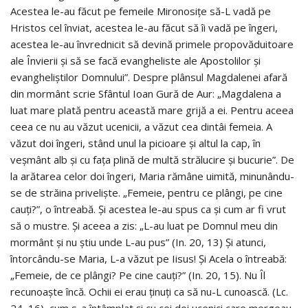
Acestea le-au făcut pe femeile Mironosițe să-L vadă pe
Hristos cel înviat, acestea le-au făcut să îi vadă pe îngeri,
acestea le-au învrednicit să devină primele propovăduitoare
ale Învierii și să se facă evangheliste ale Apostolilor și
evangheliștilor Domnului”. Despre plânsul Magdalenei afară
din mormânt scrie Sfântul Ioan Gură de Aur: „Magdalena a
luat mare plată pentru această mare grijă a ei. Pentru aceea
ceea ce nu au văzut ucenicii, a văzut cea dintâi femeia. A
văzut doi îngeri, stând unul la picioare și altul la cap, în
veșmânt alb și cu fața plină de multă strălucire și bucurie”. De
la arătarea celor doi îngeri, Maria rămâne uimită, minunându-
se de străina priveliște. „Femeie, pentru ce plângi, pe cine
cauți?”, o întreabă. Și acestea le-au spus ca și cum ar fi vrut
să o mustre. Și aceea a zis: „L-au luat pe Domnul meu din
mormânt și nu știu unde L-au pus” (In. 20, 13) Și atunci,
întorcându-se Maria, L-a văzut pe Iisus! Și Acela o întreabă:
„Femeie, de ce plângi? Pe cine cauți?” (In. 20, 15). Nu Îl
recunoaște încă. Ochii ei erau ținuți ca să nu-L cunoască. (Lc.