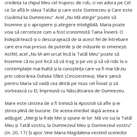
credința ta chipul Meu cel trupesc de rob, ci vei adora pe Cel
ce Se află în slava Tatălui și care este Dumnezeu și Care este
Cuvântul lui Dumnezeu”. Acel „Nu Mă atinge” poate să
însemne și o apropiere și atingere inteligibilă. Maria poate
voia să cerceteze cum a fost iconomisită Taina Învierii. O
îndepărtează și o descurajează de la acest fel de întrebare
care era mai presus de puterile și de măsurile ei omenești.
Astfel, acel „Nu M-am urcat încă la Tatăl Meu” poate să
însemne că nu pot încă să vă trag și pe voi și să vă ridic la o
contemplație mai înaltă și la cunoștința care va fi mai târziu
prin coborârea Duhului Sfânt (Cincizecimea). Mare șansă
pentru Maria să vadă cea dintâi pe Iisus cel Înviat și să
vorbească cu El, împreună cu Născătoarea de Dumnezeu.
Mare este cinstea de a fi trimisă la Apostoli să afle și ei
știrea plină de bucurie. De aceea imediat după aceea a
adăugat: „Mergi la frații Mei și spune-le lor: Mă voi sui la Tatăl
Meu și Tatăl vostru, la Dumnezeul Meu și Dumnezeul vostru”
(In. 20, 17) Și apoi: Vine Maria Magdalena vestind ucenicilor