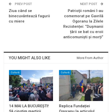
PREV POST
NEXT POST
Ziua când se
Patrioţii români l-au
binecuvântează fagurii
comemorat pe Gavrilă
cu miere
Ogoranu la Zilele
Rezistenței: ”Dușmanii
țării se bat cu eroii
anticomuniști și morți”
YOU MIGHT ALSO LIKE
More From Author
Cultură
Cultură
14 MAI LA BUCUREȘTI!
Replica Fundației
Să cinstim martirii
Ogoranu la articolul