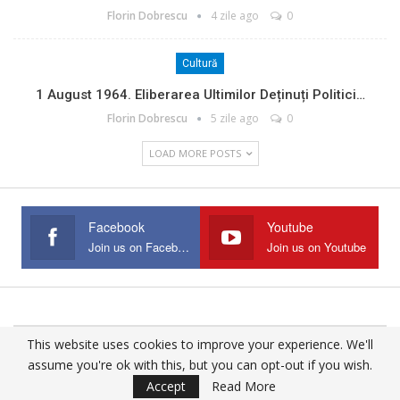
Florin Dobrescu
4 zile ago
0
Cultură
1 August 1964. Eliberarea Ultimilor Deținuți Politici…
Florin Dobrescu
5 zile ago
0
LOAD MORE POSTS
Facebook
Youtube
Join us on Facebook
Join us on Youtube
This website uses cookies to improve your experience. We'll
© 2025 - All Rights Reserved.
assume you're ok with this, but you can opt-out if you wish.
Website Design:
Buciumul
Accept
Read More