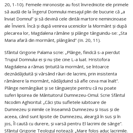
20, 1-10). Femeile mironosițe au fost învrednicite ele primele
să audă de la Îngerul Domnului mesajul plin de bucurie că „a
înviat Domnul” și să devină cele dintâi martore nemincinoase
ale Învierii. Încă și după venirea ucenicilor la Mormânt și după
plecarea lor, Magdalena rămâne și plânge tânguindu-se: „Sta
Maria afară din mormânt, plângând” (In. 20, 11).
Sfântul Grigorie Palama scrie: „Plânge, fiindcă s-a pierdut
Trupul Domnului ei și nu știe cine L-a luat. Hristofora
Magdalena a rămas țintuită la mormânt, se întoarce
deznădăjduită și vărsând râuri de lacrimi, prin insistenta
rămânere la mormânt, nădăjduind să afle ceva mai înalt”.
Plânge nemângâiat și se tânguiește pentru că nu poate
suferi lipsirea de Mântuitorul Dumnezeu-Omul. Scrie Sfântul
Nicodim Aghioritul: „Căci știu sufletele iubitoare de
Dumnezeu și inimile ce înseamnă Dumnezeu și Iisus și de
aceea, când sunt lipsite de Dumnezeu, aleargă în sus și în
jos, Îl caută cu durere, și varsă pentru El lacrimi de sânge”.
Sfântul Grigorie Teologul notează: „Mare folos aduc lacrimile.