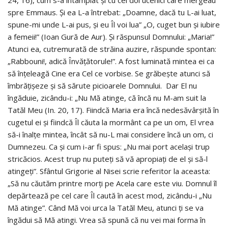
24, 16), cum s-a întâmplat și cu cei doi ucenici care mergeau
spre Emmaus. Și ea L-a întrebat: „Doamne, dacă tu L-ai luat,
spune-mi unde L-ai pus, și eu Îl voi lua” „O, cuget bun și iubire
a femeii!” (Ioan Gură de Aur). Și răspunsul Domnului: „Maria!”
Atunci ea, cutremurată de străina auzire, răspunde spontan:
„Rabbouni!, adică Învățătorule!”. A fost luminată mintea ei ca
să înțeleagă Cine era Cel ce vorbise. Se grăbește atunci să
îmbrățișeze și să sărute picioarele Domnului. Dar El nu
îngăduie, zicându-i: „Nu Mă atinge, că încă nu M-am suit la
Tatăl Meu (In. 20, 17). Fiindcă Maria era încă nedesăvârșită în
cugetul ei și fiindcă Îl căuta la mormânt ca pe un om, El vrea
să-i înalțe mintea, încât să nu-L mai considere încă un om, ci
Dumnezeu. Ca și cum i-ar fi spus: „Nu mai port același trup
stricăcios. Acest trup nu puteți să vă apropiați de el și să-l
atingeți”. Sfântul Grigorie al Nisei scrie referitor la aceasta:
„Să nu căutăm printre morți pe Acela care este viu. Domnul îl
depărtează pe cel care Îl caută în acest mod, zicându-i „Nu
Mă atinge”. Când Mă voi urca la Tatăl Meu, atunci ți se va
îngădui să Mă atingi. Vrea să spună că nu vei mai forma în