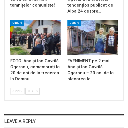
temnițelor comuniste!
tendențios publicat de
Alba 24 despre…
Cultură
Cultură
FOTO. Ana și Ion Gavrilă
EVENIMENT pe 2 mai:
Ogoranu, comemorați la
Ana și Ion Gavrilă
20 de ani de la trecerea
Ogoranu – 20 ani de la
la Domnul.…
plecarea la…
PREV
NEXT
LEAVE A REPLY