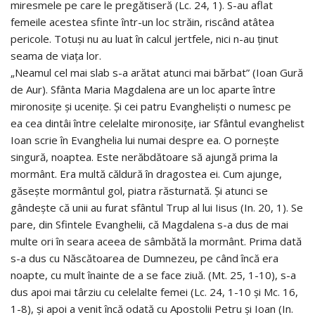
miresmele pe care le pregătiseră (Lc. 24, 1). S-au aflat
femeile acestea sfinte într-un loc străin, riscând atâtea
pericole. Totuși nu au luat în calcul jertfele, nici n-au ținut
seama de viața lor.
„Neamul cel mai slab s-a arătat atunci mai bărbat” (Ioan Gură
de Aur). Sfânta Maria Magdalena are un loc aparte între
mironosițe și ucenițe. Și cei patru Evangheliști o numesc pe
ea cea dintâi între celelalte mironosițe, iar Sfântul evanghelist
Ioan scrie în Evanghelia lui numai despre ea. O pornește
singură, noaptea. Este nerăbdătoare să ajungă prima la
mormânt. Era multă căldură în dragostea ei. Cum ajunge,
găsește mormântul gol, piatra răsturnată. Și atunci se
gândește că unii au furat sfântul Trup al lui Iisus (In. 20, 1). Se
pare, din Sfintele Evanghelii, că Magdalena s-a dus de mai
multe ori în seara aceea de sâmbătă la mormânt. Prima dată
s-a dus cu Născătoarea de Dumnezeu, pe când încă era
noapte, cu mult înainte de a se face ziuă. (Mt. 25, 1-10), s-a
dus apoi mai târziu cu celelalte femei (Lc. 24, 1-10 și Mc. 16,
1-8), și apoi a venit încă odată cu Apostolii Petru și Ioan (In.