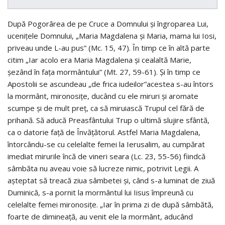
După Pogorârea de pe Cruce a Domnului și îngroparea Lui,
ucenițele Domnului, „Maria Magdalena și Maria, mama lui Iosi,
priveau unde L-au pus” (Mc. 15, 47). În timp ce în altă parte
citim „Iar acolo era Maria Magdalena și cealaltă Marie,
șezând în fața mormântului” (Mt. 27, 59-61). Și în timp ce
Apostolii se ascundeau „de frica iudeilor”acestea s-au întors
la mormânt, mironosițe, ducând cu ele miruri și aromate
scumpe și de mult preț, ca să miruiască Trupul cel fără de
prihană. Să aducă Preasfântului Trup o ultimă slujire sfântă,
ca o datorie față de Învățătorul. Astfel Maria Magdalena,
întorcându-se cu celelalte femei la Ierusalim, au cumpărat
imediat mirurile încă de vineri seara (Lc. 23, 55-56) fiindcă
sâmbăta nu aveau voie să lucreze nimic, potrivit Legii. A
așteptat să treacă ziua sâmbetei și, când s-a luminat de ziuă
Duminică, s-a pornit la mormântul lui Iisus împreună cu
celelalte femei mironosițe. „Iar în prima zi de după sâmbătă,
foarte de dimineață, au venit ele la mormânt, aducând