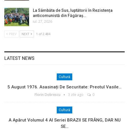
La Sâmbăta de Sus, luptătorii în Rezistența
anticomunistă din Făgăraș…
iul. 27, 2026
PREV
NEXT
1 of 2.484
LATEST NEWS
Cultură
5 August 1976. Asasinați De Securitate: Preotul Vasile…
Florin Dobrescu
3 zile ago
0
Cultură
A Apărut Volumul 4 Al Seriei BRAZII SE FRÂNG, DAR NU
SE…