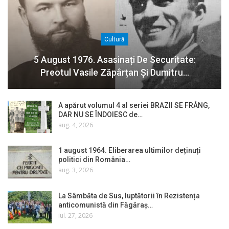
Cultură
5 August 1976. Asasinați De Securitate:
Preotul Vasile Zăpârțan Și Dumitru…
A apărut volumul 4 al seriei BRAZII SE FRÂNG,
DAR NU SE ÎNDOIESC de…
aug. 4, 2026
1 august 1964. Eliberarea ultimilor deținuți
politici din România…
aug. 3, 2026
La Sâmbăta de Sus, luptătorii în Rezistența
anticomunistă din Făgăraș…
iul. 27, 2026