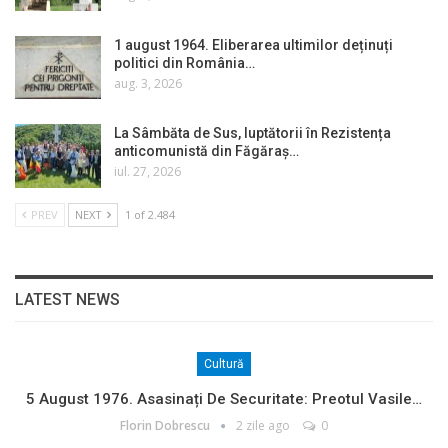
1 august 1964. Eliberarea ultimilor deținuți
politici din România…
aug. 3, 2026
La Sâmbăta de Sus, luptătorii în Rezistența
anticomunistă din Făgăraș…
iul. 27, 2026
PREV
NEXT
1 of 2.484
LATEST NEWS
Cultură
5 August 1976. Asasinați De Securitate: Preotul Vasile…
Florin Dobrescu
2 zile ago
0